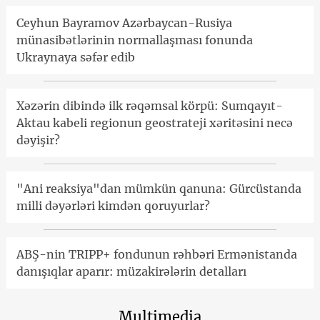
Ceyhun Bayramov Azərbaycan-Rusiya
münasibətlərinin normallaşması fonunda
Ukraynaya səfər edib
Xəzərin dibində ilk rəqəmsal körpü: Sumqayıt-
Aktau kabeli regionun geostrateji xəritəsini necə
dəyişir?
"Ani reaksiya"dan mümkün qanuna: Gürcüstanda
milli dəyərləri kimdən qoruyurlar?
ABŞ-nin TRIPP+ fondunun rəhbəri Ermənistanda
danışıqlar aparır: müzakirələrin detalları
Multimedia