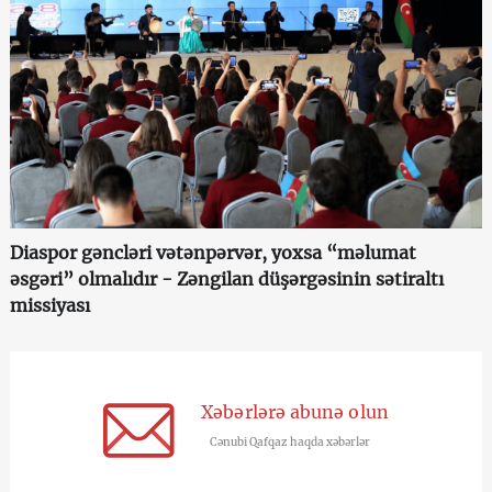
Diaspor gəncləri vətənpərvər, yoxsa “məlumat
əsgəri” olmalıdır - Zəngilan düşərgəsinin sətiraltı
missiyası
Xəbərlərə abunə olun
Cənubi Qafqaz haqda xəbərlər