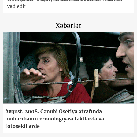
vəd edir
Xəbərlər
Avqust, 2008. Cənubi Osetiya ətrafında
müharibənin xronologiyası faktlarda və
fotoşəkillərdə