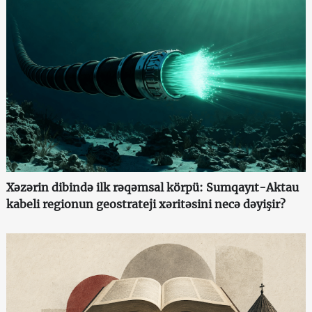
Xəzərin dibində ilk rəqəmsal körpü: Sumqayıt-Aktau
kabeli regionun geostrateji xəritəsini necə dəyişir?