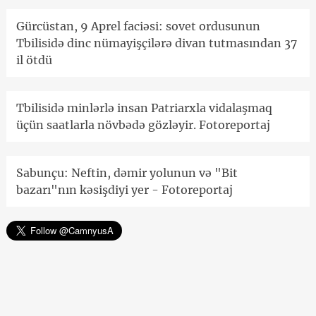
Gürcüstan, 9 Aprel faciəsi: sovet ordusunun
Tbilisidə dinc nümayişçilərə divan tutmasından 37
il ötdü
Tbilisidə minlərlə insan Patriarxla vidalaşmaq
üçün saatlarla növbədə gözləyir. Fotoreportaj
Sabunçu: Neftin, dəmir yolunun və "Bit
bazarı"nın kəsişdiyi yer - Fotoreportaj