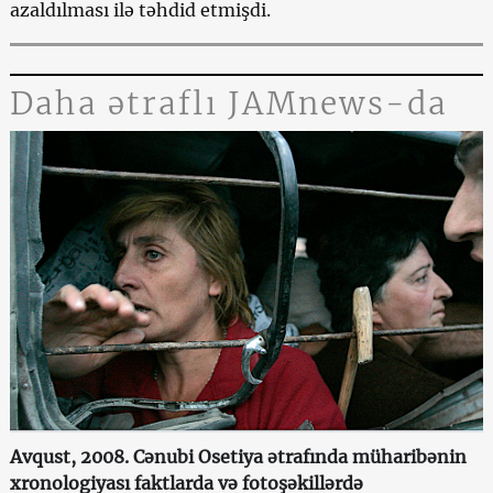
azaldılması ilə təhdid etmişdi.
Daha ətraflı JAMnews-da
Avqust, 2008. Cənubi Osetiya ətrafında müharibənin
xronologiyası faktlarda və fotoşəkillərdə