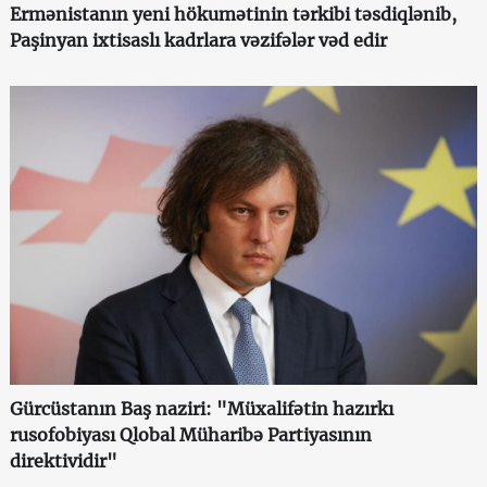
Ermənistanın yeni hökumətinin tərkibi təsdiqlənib,
Paşinyan ixtisaslı kadrlara vəzifələr vəd edir
Gürcüstanın Baş naziri: "Müxalifətin hazırkı
rusofobiyası Qlobal Müharibə Partiyasının
direktividir"