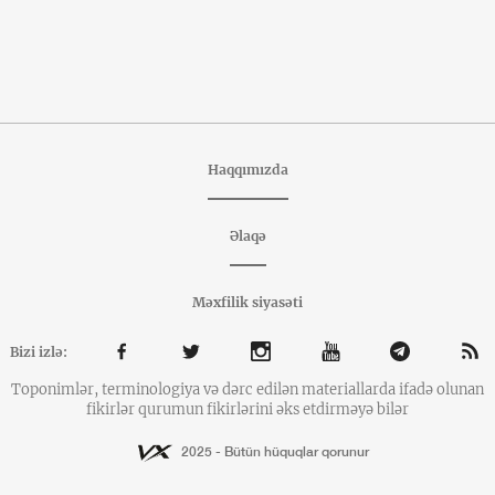
Haqqımızda
Əlaqə
Məxfilik siyasəti
Bizi izlə:
Toponimlər, terminologiya və dərc edilən materiallarda ifadə olunan
fikirlər qurumun fikirlərini əks etdirməyə bilər
2025 - Bütün hüquqlar qorunur