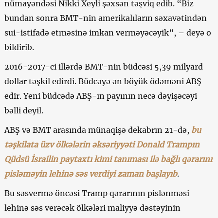
nümayəndəsi Nikki Xeyli şəxsən təşviq edib. “Biz
bundan sonra BMT-nin amerikalıların səxavətindən
sui-istifadə etməsinə imkan verməyəcəyik”, – deyə o
bildirib.
2016-2017-ci illərdə BMT-nin büdcəsi 5,39 milyard
dollar təşkil edirdi. Büdcəyə ən böyük ödəməni ABŞ
edir. Yeni büdcədə ABŞ-ın payının necə dəyişəcəyi
bəlli deyil.
ABŞ və BMT arasında münaqişə dekabrın 21-də,
bu
təşkilata üzv ölkələrin əksəriyyəti Donald Trampın
Qüdsü İsrailin paytaxtı kimi tanıması ilə bağlı qərarını
pisləməyin lehinə səs verdiyi zaman başlayıb
.
Bu səsvermə öncəsi Tramp qərarının pislənməsi
lehinə səs verəcək ölkələri maliyyə dəstəyinin