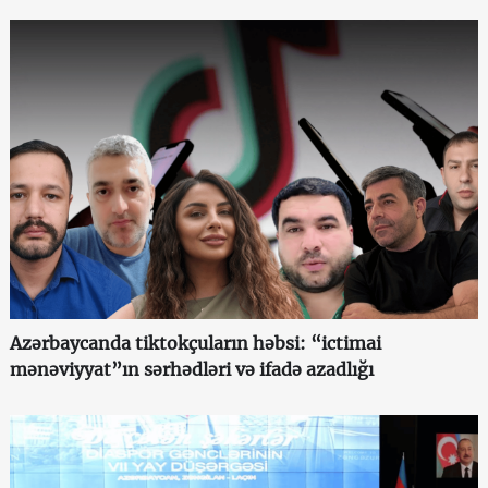
Azərbaycanda tiktokçuların həbsi: “ictimai
mənəviyyat”ın sərhədləri və ifadə azadlığı