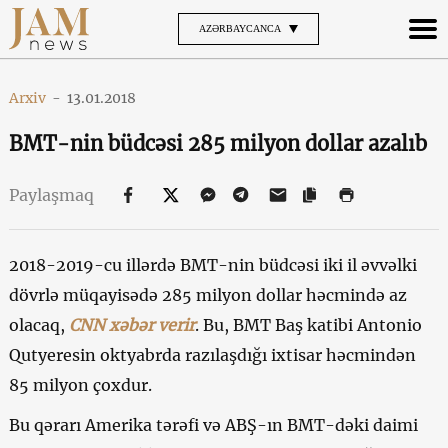
AZƏRBAYCANCA
Arxiv
-
13.01.2018
BMT-nin büdcəsi 285 milyon dollar azalıb
Paylaşmaq
2018-2019-cu illərdə BMT-nin büdcəsi iki il əvvəlki
dövrlə müqayisədə 285 milyon dollar həcmində az
olacaq,
CNN xəbər verir
. Bu, BMT Baş katibi Antonio
Qutyeresin oktyabrda razılaşdığı ixtisar həcmindən
85 milyon çoxdur.
Bu qərarı Amerika tərəfi və ABŞ-ın BMT-dəki daimi