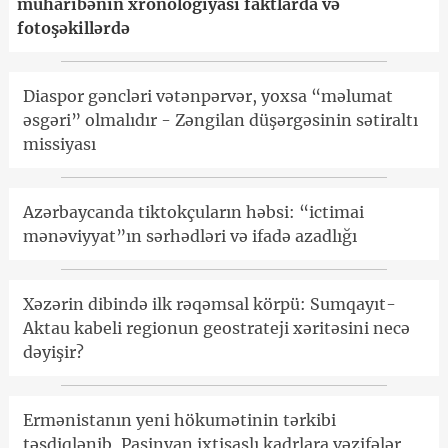
müharibənin xronologiyası faktlarda və
fotoşəkillərdə
Diaspor gəncləri vətənpərvər, yoxsa “məlumat
əsgəri” olmalıdır - Zəngilan düşərgəsinin sətiraltı
missiyası
Azərbaycanda tiktokçuların həbsi: “ictimai
mənəviyyat”ın sərhədləri və ifadə azadlığı
Xəzərin dibində ilk rəqəmsal körpü: Sumqayıt-
Aktau kabeli regionun geostrateji xəritəsini necə
dəyişir?
Ermənistanın yeni hökumətinin tərkibi
təsdiqlənib, Paşinyan ixtisaslı kadrlara vəzifələr