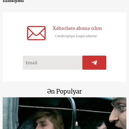
missiyası
Xəbərlərə abunə olun
Cənubi Qafqaz haqda xəbərlər
Ən Populyar