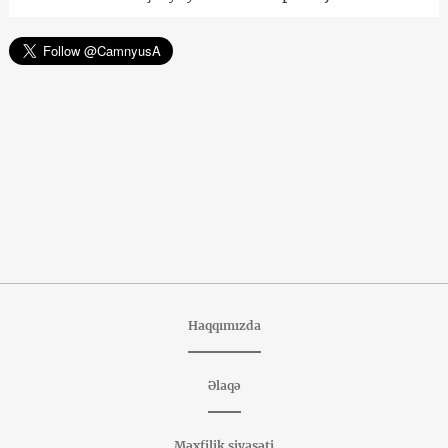
Haqqımızda
Əlaqə
Məxfilik siyasəti