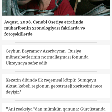
Avqust, 2008. Cənubi Osetiya ətrafında
müharibənin xronologiyası faktlarda və
fotoşəkillərdə
Ceyhun Bayramov Azərbaycan-Rusiya
münasibətlərinin normallaşması fonunda
Ukraynaya səfər edib
Xəzərin dibində ilk rəqəmsal körpü: Sumqayıt-
Aktau kabeli regionun geostrateji xəritəsini necə
dəyişir?
"Ani reaksiya"dan mümkün qanuna: Gürcüstanda