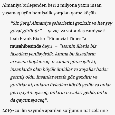
Almaniya birləşəndən bəri 2 milyona yaxın insan
yaşamaq üçün həmişəlik şərqdən qərbə köçüb.
“Siz Şərqi Almaniya şəhərlərini gəzirsiz və hər şey
gözəl görünür”, –
yazıçı və vətəndaş cəmiyyəti
fəalı Frank Rixter “Financial Times”a
müsahibəsində
deyir. –
“Həmin illərdə biz
fasadları yeniləyirdik. Amma bu fasadların
arxasına boylansaq, o zaman görəcəyik ki,
insanlarda olan böyük ümidlər və xəyallar hədər
getmiş oldu. İnsanlar ətrafa göz gəzdirir və
görürlər ki, onların övladları köçüb gedib və onlar
geri qayıtmayacaq; onların nəvələri gedib, onlar
da qayıtmayacaq”.
2019-cu ilin yayında aparılan sorğunun nəticələrinə