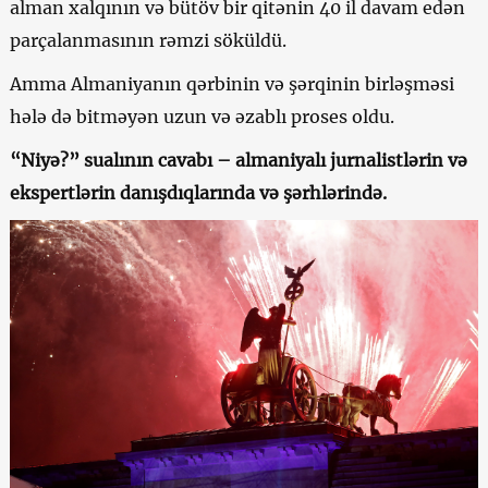
alman xalqının və bütöv bir qitənin 40 il davam edən
parçalanmasının rəmzi söküldü.
Amma Almaniyanın qərbinin və şərqinin birləşməsi
hələ də bitməyən uzun və əzablı proses oldu.
“Niyə?” sualının cavabı – almaniyalı jurnalistlərin və
ekspertlərin danışdıqlarında və şərhlərində.