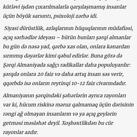
kütləvi işdən çıxarılmalarla qarşılaşmamış insanlar
üçün böyük sarsıntı, psixoloji zərbə idi.
Siyasi dürüstlük, azlıqlarının hüquqlarının müdafiəsi,
açıq sərhədlər ideyası – bütün bunları şərqi almanlar
bu gün də nəsə yad, qərbə xas olan, onlara kənardan
sırınmış dəyərlər kimi qəbul edirlər. Buna görə də
Şərqi Almaniyada sağçı radikallar daha populuyardır:
şərqdə onlara 20 faiz və daha artıq insan səs verir,
qqərbdə isə onların reytinqi 10-12 faiz civarındadır.
Almaniyanın şərqindəki şəhərlərin ayrıca rayonları
var ki, hücum riskinə məruz qalmamaq üçün dərisinin
rəngi ağ olmayan insanların və ya açıq geylərin
getməsi məsləhət deyil. Xoşbəxtlikdən bu cür
rayonlar azdır.