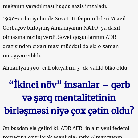
məkanın yaradılması haqda saziş imzaladı.
1990-cı ilin iyulunda Sovet İttifaqının lideri Mixail
Qorbaçov birləşmiş Almaniyanın NATO-ya daxil
olmasına razılıq verdi. Sovet qoşunlarının ADR
ərazisindən çıxarılması müddəti də elə o zaman
müəyyən edildi.
Almaniya 1990-cı il oktyabrın 3-də vahid ölkə oldu.
“İkinci növ” insanlar – qərb
və şərq mentalitetinin
birləşməsi niyə çox çətin oldu?
Ən başdan elə gəlird ki, ADR AFR-in altı yeni federal
torpağına çevrilərək asanlıqla Qərbi Almaniyanın