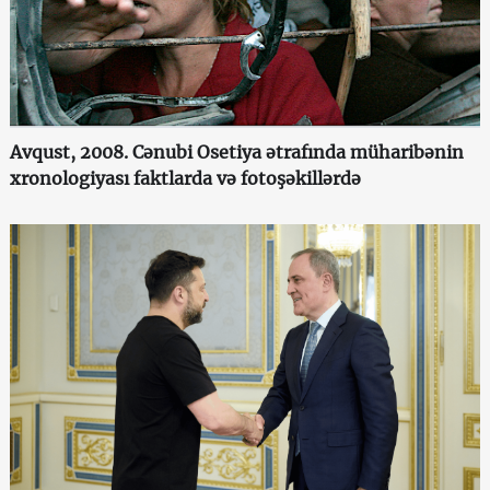
Avqust, 2008. Cənubi Osetiya ətrafında müharibənin
xronologiyası faktlarda və fotoşəkillərdə