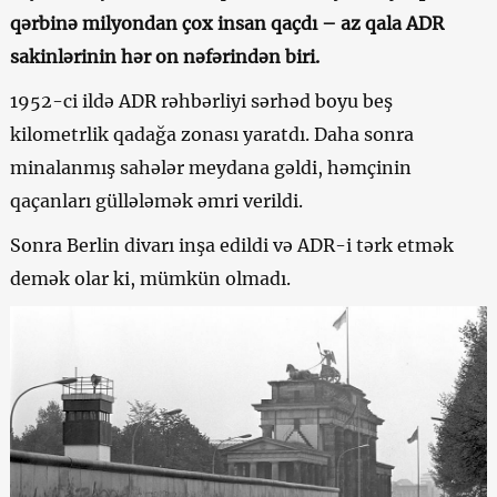
qərbinə milyondan çox insan qaçdı – az qala ADR
sakinlərinin hər on nəfərindən biri.
1952-ci ildə ADR rəhbərliyi sərhəd boyu beş
kilometrlik qadağa zonası yaratdı. Daha sonra
minalanmış sahələr meydana gəldi, həmçinin
qaçanları güllələmək əmri verildi.
Sonra Berlin divarı inşa edildi və ADR-i tərk etmək
demək olar ki, mümkün olmadı.