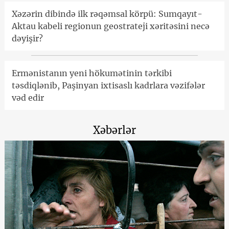
Xəzərin dibində ilk rəqəmsal körpü: Sumqayıt-
Aktau kabeli regionun geostrateji xəritəsini necə
dəyişir?
Ermənistanın yeni hökumətinin tərkibi
təsdiqlənib, Paşinyan ixtisaslı kadrlara vəzifələr
vəd edir
Xəbərlər