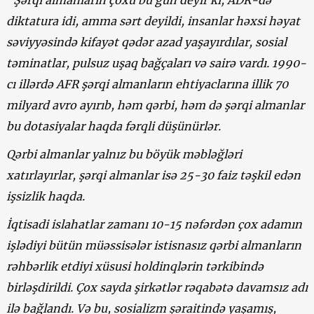
“Şərqi almanların çoxu bu gün deyir ki, ADR-də
diktatura idi, amma sərt deyildi, insanlar həxsi həyat
səviyyəsində kifayət qədər azad yaşayırdılar, sosial
təminatlar, pulsuz uşaq bağçaları və sairə vardı. 1990-
cı illərdə AFR şərqi almanların ehtiyaclarına illik 70
milyard avro ayırıb, həm qərbi, həm də şərqi almanlar
bu dotasiyalar haqda fərqli düşünürlər.
Qərbi almanlar yalnız bu böyük məbləğləri
xatırlayırlar, şərqi almanlar isə 25-30 faiz təşkil edən
işsizlik haqda.
İqtisadi islahatlar zamanı 10-15 nəfərdən çox adamın
işlədiyi bütün müəssisələr istisnasız qərbi almanların
rəhbərlik etdiyi xüsusi holdinqlərin tərkibində
birləşdirildi. Çox sayda şirkətlər rəqabətə davamsız adı
ilə bağlandı. Və bu, sosializm şəraitində yaşamış,