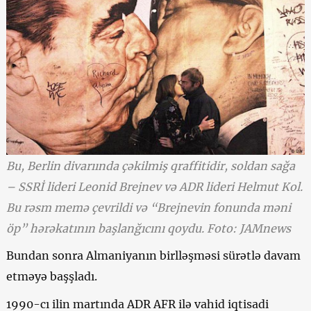
Bu, Berlin divarıında çəkilmiş qraffitidir, soldan sağa
– SSRİ lideri Leonid Brejnev və ADR lideri Helmut Kol.
Bu rəsm memə çevrildi və “Brejnevin fonunda məni
öp” hərəkatının başlanğıcını qoydu. Foto: JAMnews
Bundan sonra Almaniyanın birlləşməsi sürətlə davam
etməyə başşladı.
1990-cı ilin martında ADR AFR ilə vahid iqtisadi