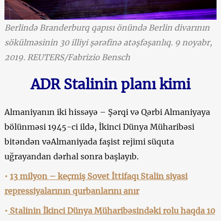
Berlində Branderburq qapısı önündə Berlin divarının
sökülməsinin 30 illiyi şərəfinə atəşfəşanlıq. 9 noyabr,
2019. REUTERS/Fabrizio Bensch
ADR Stalinin planı kimi
Almaniyanın iki hissəyə – Şərqi və Qərbi Almaniyaya
bölünməsi 1945-ci ildə, İkinci Dünya Müharibəsi
bitəndən vəAlmaniyada faşist rejimi süquta
uğrayandan dərhal sonra başlayıb.
•
13 milyon – keçmiş Sovet İttifaqı Stalin siyasi
repressiyalarının qurbanlarını anır
•
Stalinin İkinci Dünya Müharibəsindəki rolu haqda 10