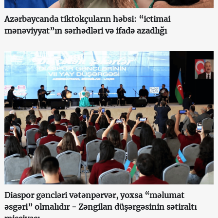
Azərbaycanda tiktokçuların həbsi: “ictimai
mənəviyyat”ın sərhədləri və ifadə azadlığı
Diaspor gəncləri vətənpərvər, yoxsa “məlumat
əsgəri” olmalıdır - Zəngilan düşərgəsinin sətiraltı