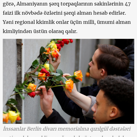
görə, Almaniyanın şərq torpaqlarının sakinlərinin 47
faizi ilk növbədə özlərini şərqi alman hesab edirlər.
Yəni regional kkimlik onlar üçün milli, ümumi alman
kimliyindən üstün olaraq qalır.
İnssanlar Berlin divarı memorialına qızılgül dəstələri