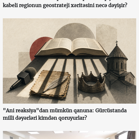
kabeli regionun geostrateji xəritəsini necə dəyişir?
"Ani reaksiya"dan mümkün qanuna: Gürcüstanda
milli dəyərləri kimdən qoruyurlar?