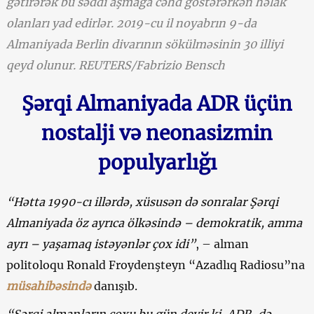
gətirərək bu səddi aşmağa cəhd göstərərkən həlak
olanları yad edirlər. 2019-cu il noyabrın 9-da
Almaniyada Berlin divarının sökülməsinin 30 illiyi
qeyd olunur. REUTERS/Fabrizio Bensch
Şərqi Almaniyada ADR üçün
nostalji və neonasizmin
populyarlığı
“Hətta 1990-cı illərdə, xüsusən də sonralar Şərqi
Almaniyada öz ayrıca ölkəsində – demokratik, amma
ayrı – yaşamaq istəyənlər çox idi”
, – alman
politoloqu Ronald Froydenşteyn “Azadlıq Radiosu”na
müsahibəsində
danışıb.