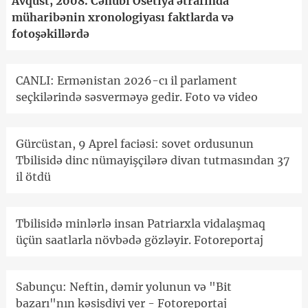
Avqust, 2008. Cənubi Osetiya ətrafında
müharibənin xronologiyası faktlarda və
fotoşəkillərdə
CANLI: Ermənistan 2026-cı il parlament
seçkilərində səsverməyə gedir. Foto və video
Gürcüstan, 9 Aprel faciəsi: sovet ordusunun
Tbilisidə dinc nümayişçilərə divan tutmasından 37
il ötdü
Tbilisidə minlərlə insan Patriarxla vidalaşmaq
üçün saatlarla növbədə gözləyir. Fotoreportaj
Sabunçu: Neftin, dəmir yolunun və "Bit
bazarı"nın kəsişdiyi yer - Fotoreportaj