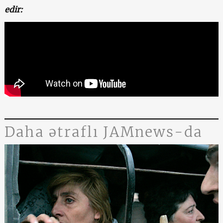
edir:
Daha ətraflı JAMnews-da