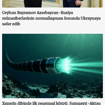
Ceyhun Bayramov Azərbaycan-Rusiya
münasibətlərinin normallaşması fonunda Ukraynaya
səfər edib
Xəzərin dibində ilk rəqəmsal körpü: Sumqayıt-Aktau