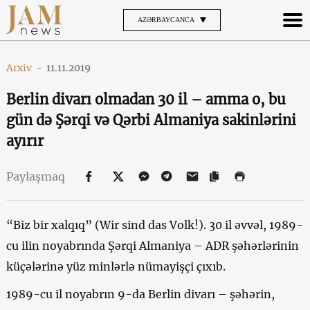
AZƏRBAYCANCA
Arxiv
-
11.11.2019
Berlin divarı olmadan 30 il – amma o, bu
gün də Şərqi və Qərbi Almaniya sakinlərini
ayırır
Paylaşmaq
“Biz bir xalqıq” (Wir sind das Volk!). 30 il əvvəl, 1989-
cu ilin noyabrında Şərqi Almaniya – ADR şəhərlərinin
küçələrinə yüz minlərlə nümayişçi çıxıb.
1989-cu il noyabrın 9-da Berlin divarı – şəhərin,