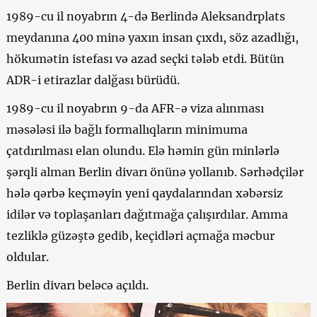
1989-cu il noyabrın 4-də Berlində Aleksandrplats
meydanına 400 minə yaxın insan çıxdı, söz azadlığı,
hökumətin istefası və azad seçki tələb etdi. Bütün
ADR-i etirazlar dalğası bürüdü.
1989-cu il noyabrın 9-da AFR-ə viza alınması
məsələsi ilə bağlı formallıqların minimuma
çatdırılması elan olundu. Elə həmin gün minlərlə
şərqli alman Berlin divarı önünə yollanıb. Sərhədçilər
hələ qərbə keçməyin yeni qaydalarından xəbərsiz
idilər və toplaşanları dağıtmağa çalışırdılar. Amma
tezliklə güzəştə gedib, keçidləri açmağa məcbur
oldular.
Berlin divarı beləcə açıldı.