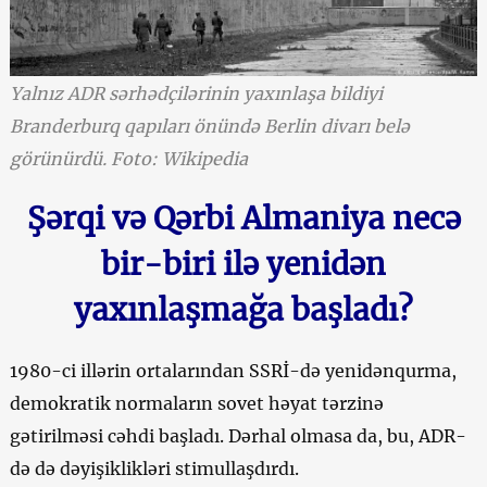
Yalnız ADR sərhədçilərinin yaxınlaşa bildiyi
Branderburq qapıları önündə Berlin divarı belə
görünürdü. Foto: Wikipedia
Şərqi və Qərbi Almaniya necə
bir-biri ilə yenidən
yaxınlaşmağa başladı?
1980-ci illərin ortalarından SSRİ-də yenidənqurma,
demokratik normaların sovet həyat tərzinə
gətirilməsi cəhdi başladı. Dərhal olmasa da, bu, ADR-
də də dəyişiklikləri stimullaşdırdı.