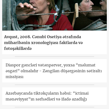
Avqust, 2008. Cənubi Osetiya ətrafında
müharibənin xronologiyası faktlarda və
fotoşəkillərdə
Diaspor gəncləri vətənpərvər, yoxsa “məlumat
əsgəri” olmalıdır - Zəngilan düşərgəsinin sətiraltı
missiyası
Azərbaycanda tiktokçuların həbsi: “ictimai
mənəviyyat”ın sərhədləri və ifadə azadlığı