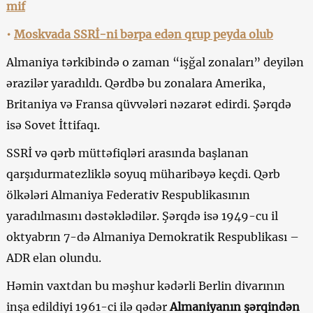
mif
•
Moskvada SSRİ-ni bərpa edən qrup peyda olub
Almaniya tərkibində o zaman “işğal zonaları” deyilən
ərazilər yaradıldı. Qərdbə bu zonalara Amerika,
Britaniya və Fransa qüvvələri nəzarət edirdi. Şərqdə
isə Sovet İttifaqı.
SSRİ və qərb müttəfiqləri arasında başlanan
qarşıdurmatezliklə soyuq müharibəyə keçdi. Qərb
ölkələri Almaniya Federativ Respublikasının
yaradılmasını dəstəklədilər. Şərqdə isə 1949-cu il
oktyabrın 7-də Almaniya Demokratik Respublikası –
ADR elan olundu.
Həmin vaxtdan bu məşhur kədərli Berlin divarının
inşa edildiyi 1961-ci ilə qədər
Almaniyanın şərqindən