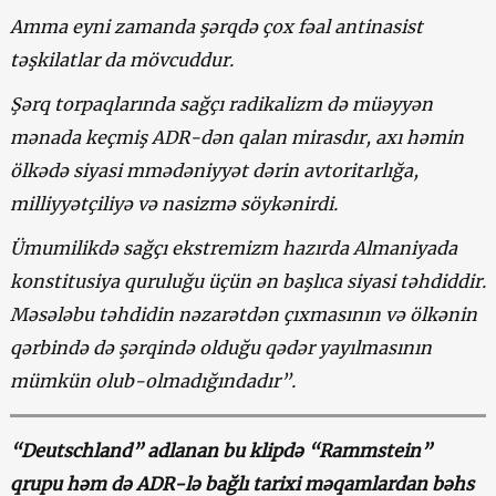
Amma eyni zamanda şərqdə çox fəal antinasist
təşkilatlar da mövcuddur.
Şərq torpaqlarında sağçı radikalizm də müəyyən
mənada keçmiş ADR-dən qalan mirasdır, axı həmin
ölkədə siyasi mmədəniyyət dərin avtoritarlığa,
milliyyətçiliyə və nasizmə söykənirdi.
Ümumilikdə sağçı ekstremizm hazırda Almaniyada
konstitusiya quruluğu üçün ən başlıca siyasi təhdiddir.
Məsələbu təhdidin nəzarətdən çıxmasının və ölkənin
qərbində də şərqində olduğu qədər yayılmasının
mümkün olub-olmadığındadır”.
“Deutschland” adlanan bu klipdə “Rammstein”
qrupu həm də ADR-lə bağlı tarixi məqamlardan bəhs