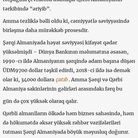
tərkibində “əriyib”.
Amma tezliklə bəlli oldu ki, cəmiyyətlə səviyyəsində
birləşmə daha mürəkkəb prosesdir.
Şərqi Almaniyada həyat səviyyəsi kifayət qədər
yüksəlmişdi – Dünya Bankının məlumatına əsasən,
1990-cı ildə Almaniyanın şərqində adam başına düşən
ÜDM9700 dollar təşkil edirdi, 2018-ci ildə isə demək
olar ki, 34000 dollara
çatıb
. Amma Şərqi və Qərbi
Almaniya sakinlərinin gəlirləri arasındakı fərq bu
gün də çox yüksək olaraq qalır.
Qərbli almanlların ölkədə həm biznes sahəsində, həm
də hökumətdə əksər yüksək rəhbər vəzifələriləri
tutması Şərqi Almaniyada böyük məyusluq doğurur.