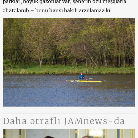
parklar, böyük qazonlar var, şəhərin özü meşələrlə
əhatələnib – bunu hansı bakılı arzulamaz ki.
Daha ətraflı JAMnews-da