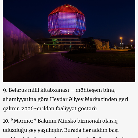
9
. Belarus milli kitabxanası – möhtəşəm bina,
əhəmiyyətinə görə Heydər Əliyev Mərkəzindən geri
qalmır. 2006-cı ildən fəaliyyət göstərir.
10
. “Mərmər” Bakının Minskə birmənalı olaraq
uduzduğu şey yaşıllıqdır. Burada hər addım başı