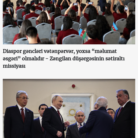
Diaspor gəncləri vətənpərvər, yoxsa “məlumat
əsgəri” olmalıdır - Zəngilan düşərgəsinin sətiraltı
missiyası