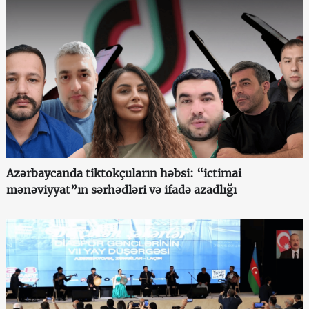
Azərbaycanda tiktokçuların həbsi: “ictimai
mənəviyyat”ın sərhədləri və ifadə azadlığı