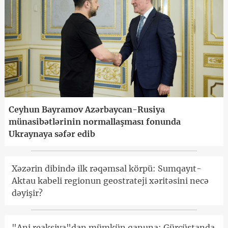
Ceyhun Bayramov Azərbaycan-Rusiya
münasibətlərinin normallaşması fonunda
Ukraynaya səfər edib
Xəzərin dibində ilk rəqəmsal körpü: Sumqayıt-
Aktau kabeli regionun geostrateji xəritəsini necə
dəyişir?
"Ani reaksiya"dan mümkün qanuna: Gürcüstanda