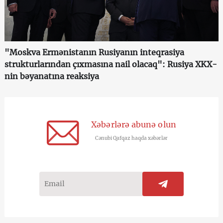
"Moskva Ermənistanın Rusiyanın inteqrasiya
strukturlarından çıxmasına nail olacaq": Rusiya XKX-
nin bəyanatına reaksiya
Xəbərlərə abunə olun
Cənubi Qafqaz haqda xəbərlər