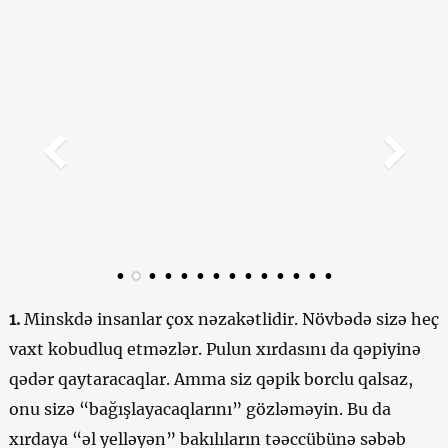
1.
Minskdə insanlar çox nəzakətlidir. Növbədə sizə heç
vaxt kobudluq etməzlər. Pulun xırdasını da qəpiyinə
qədər qaytaracaqlar. Amma siz qəpik borclu qalsaz,
onu sizə “bağışlayacaqlarını” gözləməyin. Bu da
xırdaya “əl yelləyən” bakılıların təəccübünə səbəb