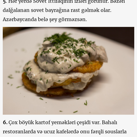
5
. Hər yerdə Sovet İttifaqının izləri görünür. Bəzən
dalğalanan sovet bayrağına rast gəlmək olar.
Azərbaycanda belə şey görməzsən.
6.
Çox böyük kartof yeməkləri çeşidi var. Bahalı
restoranlarda və ucuz kafelərdə onu fərqli souslarla