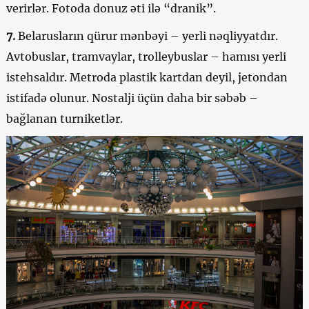
verirlər. Fotoda donuz əti ilə “dranik”.
7.
Belarusların qürur mənbəyi – yerli nəqliyyatdır.
Avtobuslar, tramvaylar, trolleybuslar – hamısı yerli
istehsaldır. Metroda plastik kartdan deyil, jetondan
istifadə olunur. Nostalji üçün daha bir səbəb –
bağlanan turniketlər.