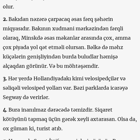
olur.
2.
Bakıdan nəzərə çarpacaq əsas fərq şəhərin
miqyasıdır. Bakının xudmani mərkəzindən fərqli
olaraq, Minskdə əsas məkanlar arasında çox, amma
çox piyada yol qət etməli olursan. Bəlkə də məhz
küçələrin genişliyindən burda buludlar həmişə
alçaqdan görünür. Və bu möhtəşəmdir.
3.
Hər yerdə Hollandiyadakı kimi velosipedçilər və
səliqəli velosiped yolları var. Bəzi parklarda icarəyə
Segway də verirlər.
4
. Bura inanılmaz dərəcədə təmizdir. Siqaret
kötüyünü tapmaq üçün gərək xeyli axtarasan. Olsa da,
ox güman ki, turist atıb.