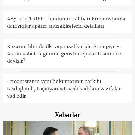
ABŞ-nin TRIPP+ fondunun rəhbəri Ermənistanda
danışıqlar aparır: müzakirələrin detalları
Xəzərin dibində ilk rəqəmsal körpü: Sumqayıt-
Aktau kabeli regionun geostrateji xəritəsini necə
dəyişir?
Ermənistanın yeni hökumətinin tərkibi
təsdiqlənib, Paşinyan ixtisaslı kadrlara vəzifələr
vəd edir
Xəbərlər