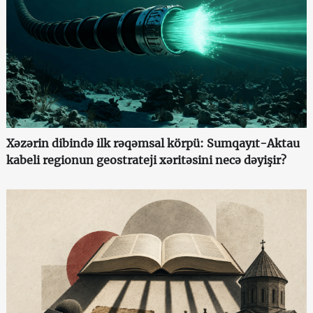
Xəzərin dibində ilk rəqəmsal körpü: Sumqayıt-Aktau
kabeli regionun geostrateji xəritəsini necə dəyişir?