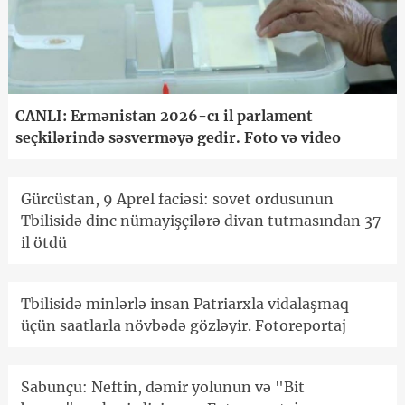
CANLI: Ermənistan 2026-cı il parlament
seçkilərində səsverməyə gedir. Foto və video
Gürcüstan, 9 Aprel faciəsi: sovet ordusunun
Tbilisidə dinc nümayişçilərə divan tutmasından 37
il ötdü
Tbilisidə minlərlə insan Patriarxla vidalaşmaq
üçün saatlarla növbədə gözləyir. Fotoreportaj
Sabunçu: Neftin, dəmir yolunun və "Bit