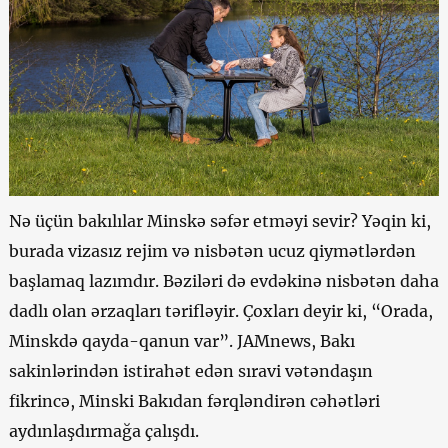
Nə üçün bakılılar Minskə səfər etməyi sevir? Yəqin ki,
burada vizasız rejim və nisbətən ucuz qiymətlərdən
başlamaq lazımdır. Bəziləri də evdəkinə nisbətən daha
dadlı olan ərzaqları tərifləyir. Çoxları deyir ki, “Orada,
Minskdə qayda-qanun var”. JAMnews, Bakı
sakinlərindən istirahət edən sıravi vətəndaşın
fikrincə, Minski Bakıdan fərqləndirən cəhətləri
aydınlaşdırmağa çalışdı.