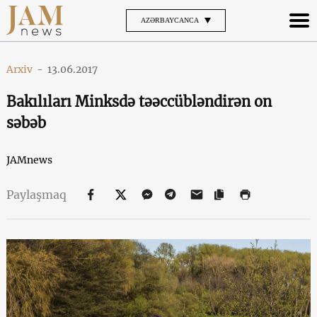
AZƏRBAYCANCA
Arxiv
-
13.06.2017
Bakılıları Minksdə təəсcübləndirən on
səbəb
JAMnews
Paylaşmaq