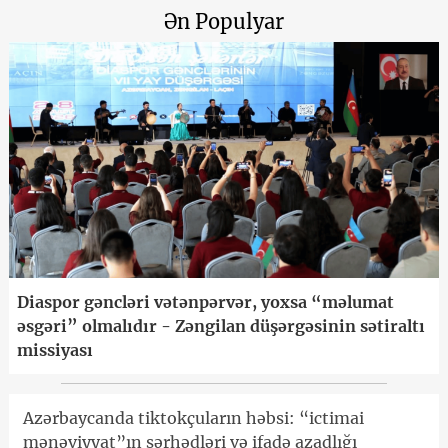
Ən Populyar
Diaspor gəncləri vətənpərvər, yoxsa “məlumat
əsgəri” olmalıdır - Zəngilan düşərgəsinin sətiraltı
missiyası
Azərbaycanda tiktokçuların həbsi: “ictimai
mənəviyyat”ın sərhədləri və ifadə azadlığı