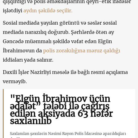
qışqırdığı və polis əməkdaşlarının qeyri-etik ifadələr
işlətdiyi
aydın şəkildə seçilir.
Sosial mediada yayılan görüntü və səslər sosial
mediada narazılıq doğurub. Şərhlərdə ötən ay
Gəncədə müəmmalı şəkildə vəfat edən Elgün
İbrahimovun da
polis zorakılığına məruz qaldığı
iddiaları yada salınır.
Daxili İşlər Nazirliyi məsələ ilə bağlı rəsmi açıqlama
verməyib.
"Elgün İbrahimov üçün
ədalət” tələbi ilə çağırış
edilən aksiyada 63 nəfər
saxlanılıb
Saxlanılan şəxslərin Nəsimi Rayon Polis İdarəsinə aparıldıqları