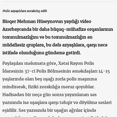
Polis azyaşlılara zorakılıq edib
Bloqer Mehman Hüseynovun yaydığı video
Azərbaycanda bir daha hüquq-mühafizə orqanlarının
toxunulmazlığını və bu toxunulmazlığın ən
müdafiəsiz qruplara, bu dəfə azyaşlılara, qarşı necə
istifadə olunduğunu gündəmə gətirdi.
Paylaşılan məlumata görə, Xətai Rayon Polis
İdarəsinin 37-ci Polis Bölməsinin əməkdaşları 14-15
yaşlarında olan beş uşağı zorla polis maşınına
mindirərək, fiziki zorakılığa məruz qoyublar.
Hadisədən bir neçə gün sonra yayımlanan səs
yazısında isə uşaqlara qarşı təhqir və döyülmə səsləri
eşidilir. Səs yazısında bir uşağın ağrılar içində