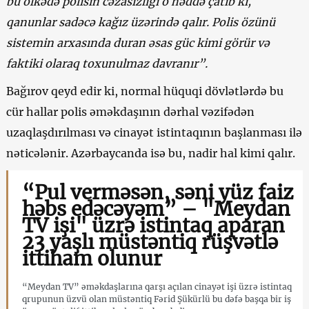
bu ölkədə polisin cəzasızlığı o həddə çatıb ki,
qanunlar sadəcə kağız üzərində qalır. Polis özünü
sistemin arxasında duran əsas güc kimi görür və
faktiki olaraq toxunulmaz davranır”.
Bağırov qeyd edir ki, normal hüquqi dövlətlərdə bu
cür hallar polis əməkdaşının dərhal vəzifədən
uzaqlaşdırılması və cinayət istintaqının başlanması ilə
nəticələnir. Azərbaycanda isə bu, nadir hal kimi qalır.
“Pul verməsən, səni yüz faiz
həbs edəcəyəm” – "Meydan
TV işi" üzrə istintaq aparan
23 yaşlı müstəntiq rüşvətlə
ittiham olunur
“Meydan TV” əməkdaşlarına qarşı açılan cinayət işi üzrə istintaq
qrupunun üzvü olan müstəntiq Fərid Şükürlü bu dəfə başqa bir iş