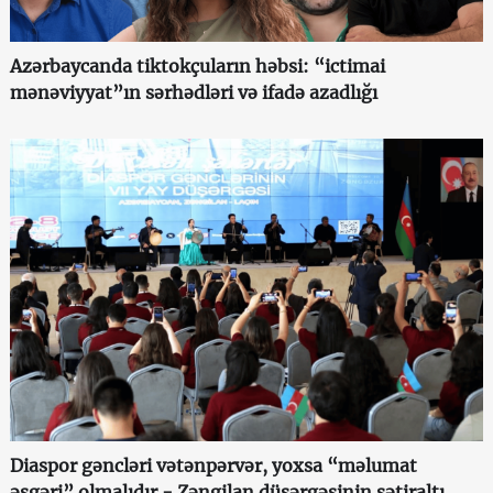
Azərbaycanda tiktokçuların həbsi: “ictimai
mənəviyyat”ın sərhədləri və ifadə azadlığı
Diaspor gəncləri vətənpərvər, yoxsa “məlumat
əsgəri” olmalıdır - Zəngilan düşərgəsinin sətiraltı