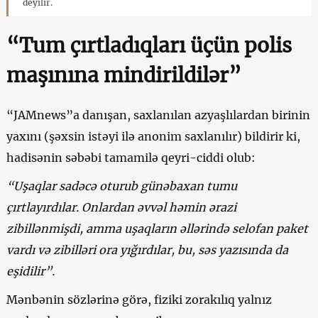
deyilir.
“Tum çırtladıqları üçün polis
maşınına mindirildilər”
“JAMnews”a danışan, saxlanılan azyaşlılardan birinin
yaxını (şəxsin istəyi ilə anonim saxlanılır) bildirir ki,
hadisənin səbəbi tamamilə qeyri-ciddi olub:
“Uşaqlar sadəcə oturub günəbaxan tumu
çırtlayırdılar. Onlardan əvvəl həmin ərazi
zibillənmişdi, amma uşaqların əllərində selofan paket
vardı və zibilləri ora yığırdılar, bu, səs yazısında da
eşidilir”.
Mənbənin sözlərinə görə, fiziki zorakılıq yalnız