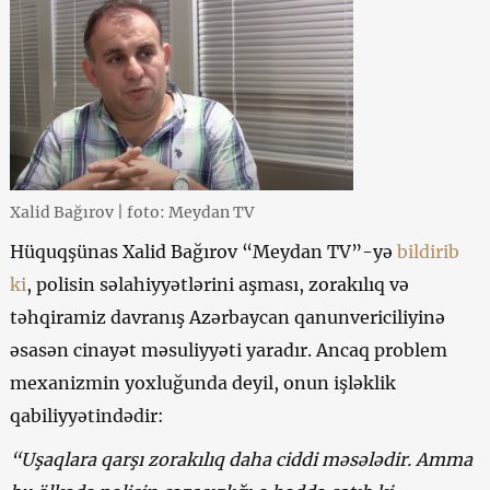
Xalid Bağırov | foto: Meydan TV
Hüquqşünas Xalid Bağırov “Meydan TV”-yə
bildirib
ki
, polisin səlahiyyətlərini aşması, zorakılıq və
təhqiramiz davranış Azərbaycan qanunvericiliyinə
əsasən cinayət məsuliyyəti yaradır. Ancaq problem
mexanizmin yoxluğunda deyil, onun işləklik
qabiliyyətindədir:
“Uşaqlara qarşı zorakılıq daha ciddi məsələdir. Amma