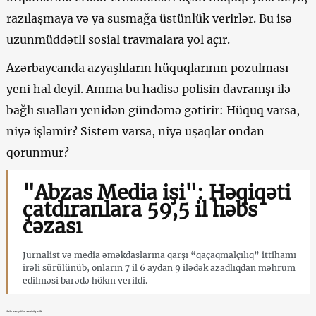
razılaşmaya və ya susmağa üstünlük verirlər. Bu isə
uzunmüddətli sosial travmalara yol açır.
Azərbaycanda azyaşlıların hüquqlarının pozulması
yeni hal deyil. Amma bu hadisə polisin davranışı ilə
bağlı sualları yenidən gündəmə gətirir: Hüquq varsa,
niyə işləmir? Sistem varsa, niyə uşaqlar ondan
qorunmur?
"Abzas Media işi": Həqiqəti
çatdıranlara 59,5 il həbs
cəzası
Jurnalist və media əməkdaşlarına qarşı “qaçaqmalçılıq” ittihamı
irəli sürülünüb, onların 7 il 6 aydan 9 ilədək azadlıqdan məhrum
edilməsi barədə hökm verildi.
Polis azyaşlılara zorakılıq edib