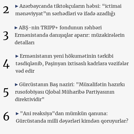
2
Azərbaycanda tiktokçuların həbsi: “ictimai
mənəviyyat”ın sərhədləri və ifadə azadlığı
ABŞ-nin TRIPP+ fondunun rəhbəri
3
Ermənistanda danışıqlar aparır: müzakirələrin
detalları
Ermənistanın yeni hökumətinin tərkibi
4
təsdiqlənib, Paşinyan ixtisaslı kadrlara vəzifələr
vəd edir
Gürcüstanın Baş naziri: "Müxalifətin hazırkı
5
rusofobiyası Qlobal Müharibə Partiyasının
direktividir"
6
"Ani reaksiya"dan mümkün qanuna:
Gürcüstanda milli dəyərləri kimdən qoruyurlar?