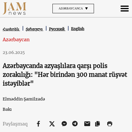
AZƏRBAYCANCA
English
Հայերեն
ქართული
Русский
Azərbaycan
23.06.2025
Azərbaycanda azyaşlılara qarşı polis
zorakılığı: "Hər birindən 300 manat rüşvət
istəyiblər"
Elməddin Şamilzadə
Bakı
Paylaşmaq