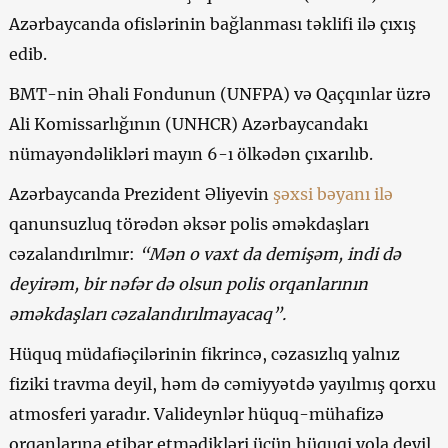
Azərbaycanda ofislərinin bağlanması təklifi ilə çıxış
edib.
BMT-nin Əhali Fondunun (UNFPA) və Qaçqınlar üzrə
Ali Komissarlığının (UNHCR) Azərbaycandakı
nümayəndəlikləri mayın 6-ı ölkədən çıxarılıb.
Azərbaycanda Prezident Əliyevin
şəxsi bəyanı ilə
qanunsuzluq törədən əksər polis əməkdaşları
cəzalandırılmır:
“Mən o vaxt da demişəm, indi də
deyirəm, bir nəfər də olsun polis orqanlarının
əməkdaşları cəzalandırılmayacaq”.
Hüquq müdafiəçilərinin fikrincə, cəzasızlıq yalnız
fiziki travma deyil, həm də cəmiyyətdə yayılmış qorxu
atmosferi yaradır. Valideynlər hüquq-mühafizə
orqanlarına etibar etmədikləri üçün hüquqi yola deyil,