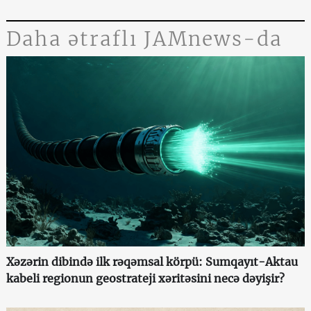
Daha ətraflı JAMnews-da
Xəzərin dibində ilk rəqəmsal körpü: Sumqayıt-Aktau
kabeli regionun geostrateji xəritəsini necə dəyişir?