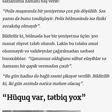
saxlanılma zamanı baş verib:
“Polis maşınında bir yeniyetmə çox pis döyülüb. Səs
yazısı da bunu təsdiqləyir. Polis bölməsində isə fiziki
zorakılıq olmayıb”.
Bildirilir ki, bölmədə hər bir yeniyetmə üçün 300
manat rüşvət tələb olunub. Lakin bu tələbə əməl
olunmayıb və valideynlər çağırılmadan sərbəst
buraxılıblar:
“Qanunsuz olduğunu sübut eləyiblər və
hamsını bir qəpik vermədən çıxıb”.
“Bu gün hadisə ilə bağlı rəsmi şikayət verilib. Bildirilib
ki, iki gün ərzində nəticə məlum olacaq”.
“Hüquq var, tətbiq yox”