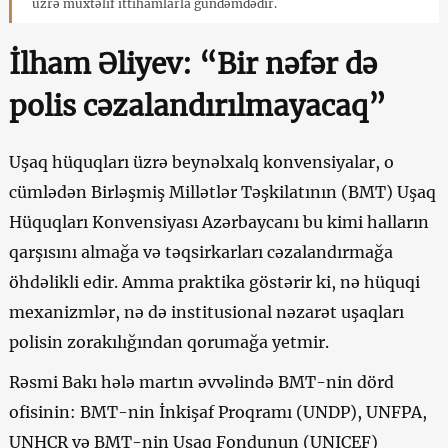
üzrə müxtəlif ittihamlarla gündəmdədir.
İlham Əliyev: “Bir nəfər də
polis cəzalandırılmayacaq”
Uşaq hüquqları üzrə beynəlxalq konvensiyalar, o
cümlədən Birləşmiş Millətlər Təşkilatının (BMT) Uşaq
Hüquqları Konvensiyası Azərbaycanı bu kimi halların
qarşısını almağa və təqsirkarları cəzalandırmağa
öhdəlikli edir. Amma praktika göstərir ki, nə hüquqi
mexanizmlər, nə də institusional nəzarət uşaqları
polisin zorakılığından qorumağa yetmir.
Rəsmi Bakı hələ martın əvvəlində BMT-nin dörd
ofisinin: BMT-nin İnkişaf Proqramı (UNDP), UNFPA,
UNHCR və BMT-nin Uşaq Fondunun (UNICEF)