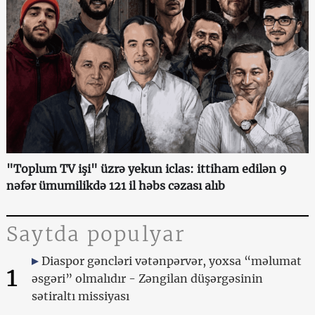
"Toplum TV işi" üzrə yekun iclas: ittiham edilən 9
nəfər ümumilikdə 121 il həbs cəzası alıb
Saytda populyar
Diaspor gəncləri vətənpərvər, yoxsa “məlumat
1
əsgəri” olmalıdır - Zəngilan düşərgəsinin
sətiraltı missiyası