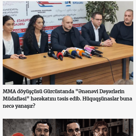
MMA döyüşçüsü Gürcüstanda "Ənənəvi Dəyərlərin
Müdafiəsi" hərəkatını təsis edib. Hüquqşünaslar buna
necə yanaşır?