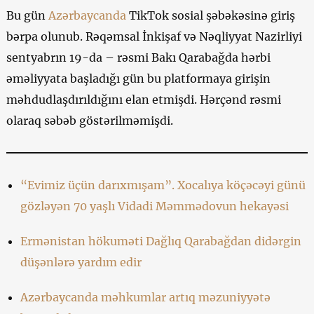
Bu gün
Azərbaycanda
TikTok sosial şəbəkəsinə giriş
bərpa olunub. Rəqəmsal İnkişaf və Nəqliyyat Nazirliyi
sentyabrın 19-da – rəsmi Bakı Qarabağda hərbi
əməliyyata başladığı gün bu platformaya girişin
məhdudlaşdırıldığını elan etmişdi. Hərçənd rəsmi
olaraq səbəb göstərilməmişdi.
“Evimiz üçün darıxmışam”. Xocalıya köçəcəyi günü
gözləyən 70 yaşlı Vidadi Məmmədovun hekayəsi
Ermənistan hökuməti Dağlıq Qarabağdan didərgin
düşənlərə yardım edir
Azərbaycanda məhkumlar artıq məzuniyyətə