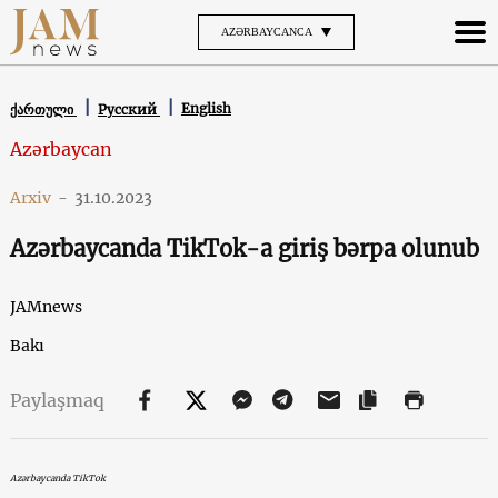
AZƏRBAYCANCA
English
ქართული
Русский
Azərbaycan
Arxiv
-
31.10.2023
Azərbaycanda TikTok-a giriş bərpa olunub
JAMnews
Bakı
Paylaşmaq
Azərbaycanda TikTok