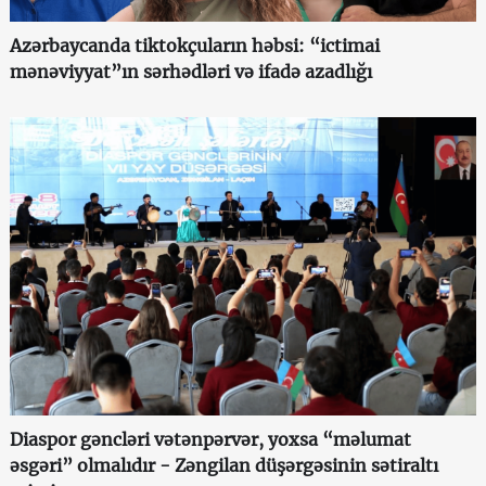
Azərbaycanda tiktokçuların həbsi: “ictimai
mənəviyyat”ın sərhədləri və ifadə azadlığı
Diaspor gəncləri vətənpərvər, yoxsa “məlumat
əsgəri” olmalıdır - Zəngilan düşərgəsinin sətiraltı