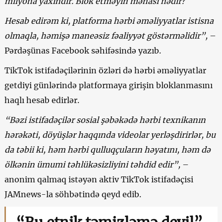
milyona yaxındır. Blok etməyin mənası nədir?
Hesab edirəm ki, platforma hərbi əməliyyatlar istisna
olmaqla, həmişə maneəsiz fəaliyyət göstərməlidir”,
–
Pərdəşünas Facebook səhifəsində yazıb.
TikTok istifadəçilərinin özləri də hərbi əməliyyatlar
getdiyi günlərində platformaya girişin bloklanmasını
haqlı hesab edirlər.
“Bəzi istifadəçilər sosial şəbəkədə hərbi texnikanın
hərəkəti, döyüşlər haqqında videolar yerləşdirirlər, bu
da təbii ki, həm hərbi qulluqçuların həyatını, həm də
ölkənin ümumi təhlükəsizliyini təhdid edir”,
–
anonim qalmaq istəyən aktiv TikTok istifadəçisi
JAMnews-la söhbətində qeyd edib.