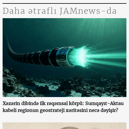
Daha ətraflı JAMnews-da
Xəzərin dibində ilk rəqəmsal körpü: Sumqayıt-Aktau
kabeli regionun geostrateji xəritəsini necə dəyişir?