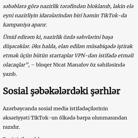
səbəblərə görə
n
azirli
k
tərəfindən bloklanıb, lakin
elə
eyni n
azirliyin
idarələrindən
biri
həmin
TikTok-da
kampaniya aparır.
Ümid edirəm ki, nazirlik
özdə
səhvlərini başa
düşəcək
lər
. Əks halda, elan edilən müsabiqədə iştirak
etmək üçün bütün startaplar VPN-dən istifadə etməli
olacaqlar”,
– bloqer Nicat Manafov öz səhifəsində
yazıb.
Sosial şəbəkələrdəki şərhlər
Azərbaycanda sosial media istifadəçilərinin
əksəriyyəti TikTok-un ölkədə bərpa olunmasından
razıdır.