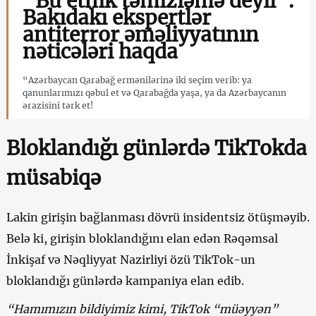
“Bu etnik təmizləmə deyil”.
Bakıdakı ekspertlər
antiterror əməliyyatının
nəticələri haqda
“Azərbaycan Qarabağ ermənilərinə iki seçim verib: ya
qanunlarımızı qəbul et və Qarabağda yaşa, ya da Azərbaycanın
ərazisini tərk et!
Bloklandığı günlərdə TikTokda
müsabiqə
Lakin girişin bağlanması dövrü insidentsiz ötüşməyib.
Belə ki, girişin bloklandığını elan edən Rəqəmsal
İnkişaf və Nəqliyyat Nazirliyi özü TikTok-un
bloklandığı günlərdə kampaniya elan edib.
“Hamımızın bildiyimiz kimi, TikTok “müəyyən”