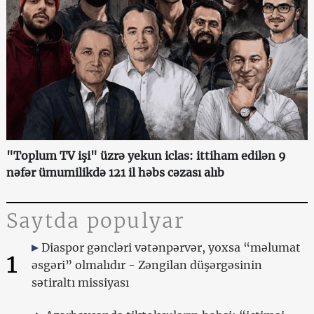
"Toplum TV işi" üzrə yekun iclas: ittiham edilən 9
nəfər ümumilikdə 121 il həbs cəzası alıb
Saytda populyar
Diaspor gəncləri vətənpərvər, yoxsa “məlumat
1
əsgəri” olmalıdır - Zəngilan düşərgəsinin
sətiraltı missiyası