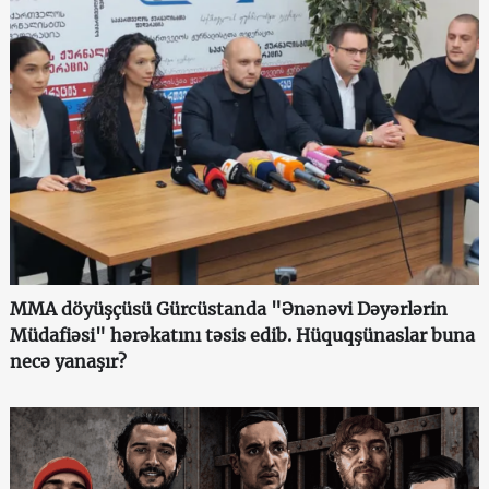
MMA döyüşçüsü Gürcüstanda "Ənənəvi Dəyərlərin
Müdafiəsi" hərəkatını təsis edib. Hüquqşünaslar buna
necə yanaşır?