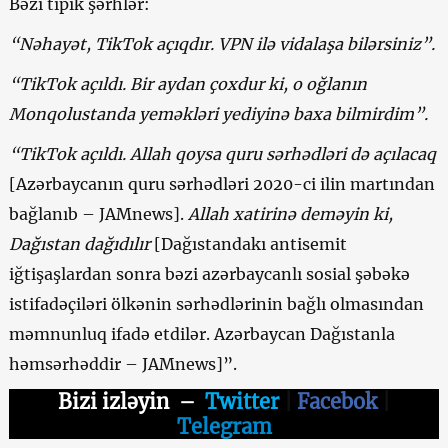
Bəzi tipik şərhlər:
“Nəhayət, TikTok açıqdır. VPN ilə vidalaşa bilərsiniz
”
.
“TikTok açıldı. Bir aydan çoxdur ki,
o oğlanın
Monqolustan
da
yeməkləri yediyinə baxa bilmirdim”.
“TikTok açıldı. Allah qoysa quru sərhədləri də açılacaq
[Azərbaycanın quru sərhədləri 2020-ci ilin martından
bağlanıb – JAMnews].
Allah x
a
tirinə deməyin ki,
Dağıstan dağıdılır
[Dağıstandakı antisemit
iğtişaşlardan sonra bəzi azərbaycanlı sosial şəbəkə
istifadəçiləri ölkənin sərhədlərinin bağlı olmasından
məmnunluq ifadə etdilər. Azərbaycan Dağıstanla
həmsərhəddir – JAMnews]”.
Bizi izləyin
–
Twitter
|
Facebok
|
Telegram