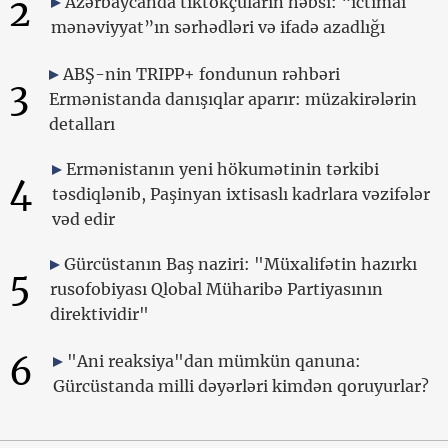
2
Azərbaycanda tiktokçuların həbsi: “ictimai
mənəviyyat”ın sərhədləri və ifadə azadlığı
ABŞ-nin TRIPP+ fondunun rəhbəri
3
Ermənistanda danışıqlar aparır: müzakirələrin
detalları
Ermənistanın yeni hökumətinin tərkibi
4
təsdiqlənib, Paşinyan ixtisaslı kadrlara vəzifələr
vəd edir
Gürcüstanın Baş naziri: "Müxalifətin hazırkı
5
rusofobiyası Qlobal Müharibə Partiyasının
direktividir"
6
"Ani reaksiya"dan mümkün qanuna:
Gürcüstanda milli dəyərləri kimdən qoruyurlar?