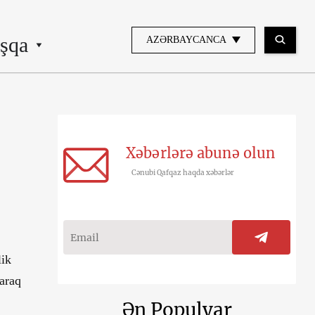
şqa
AZƏRBAYCANCA
Xəbərlərə abunə olun
Cənubi Qafqaz haqda xəbərlər
lik
yaraq
Ən Populyar