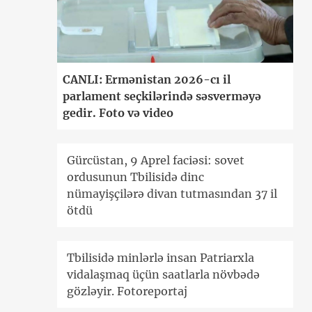
CANLI: Ermənistan 2026-cı il
parlament seçkilərində səsverməyə
gedir. Foto və video
Gürcüstan, 9 Aprel faciəsi: sovet
ordusunun Tbilisidə dinc
nümayişçilərə divan tutmasından 37 il
ötdü
Tbilisidə minlərlə insan Patriarxla
vidalaşmaq üçün saatlarla növbədə
gözləyir. Fotoreportaj