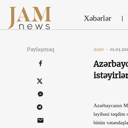
Xəbərlər
Paylaşmaq
Arxiv
-
01.03.20
Azərbayc
istəyirlə
Azərbaycanın Mi
layihəsi təqdim 
bütün vətəndaşla