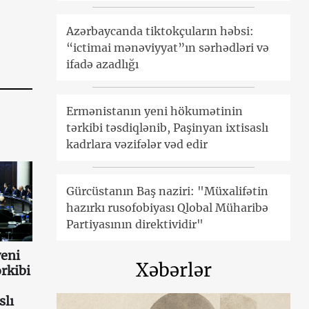
Azərbaycanda tiktokçuların həbsi:
“ictimai mənəviyyat”ın sərhədləri və
ifadə azadlığı
Ermənistanın yeni hökumətinin
tərkibi təsdiqlənib, Paşinyan ixtisaslı
kadrlara vəzifələr vəd edir
Gürcüstanın Baş naziri: "Müxalifətin
hazırkı rusofobiyası Qlobal Müharibə
Partiyasının direktividir"
eni
Xəbərlər
rkibi
slı