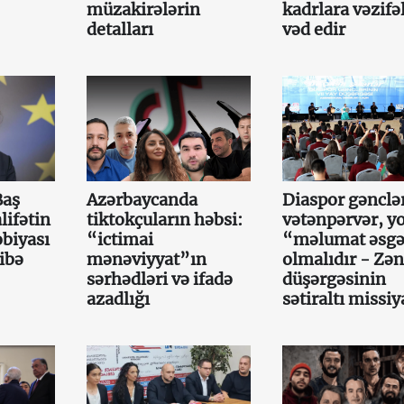
müzakirələrin
kadrlara vəzifə
detalları
vəd edir
Baş
Azərbaycanda
Diaspor gənclə
lifətin
tiktokçuların həbsi:
vətənpərvər, y
obiyası
“ictimai
“məlumat əsgə
ibə
mənəviyyat”ın
olmalıdır - Zən
sərhədləri və ifadə
düşərgəsinin
azadlığı
sətiraltı missiy