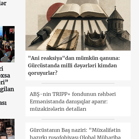
lər
"Ani reaksiya"dan mümkün qanuna:
Gürcüstanda milli dəyərləri kimdən
ri
qoruyurlar?
oxsa
ri”
gilan
ABŞ-nin TRIPP+ fondunun rəhbəri
Ermənistanda danışıqlar aparır:
ası
müzakirələrin detalları
Gürcüstanın Baş naziri: "Müxalifətin
hazırkı rusofobiyası Qlobal Müharibə