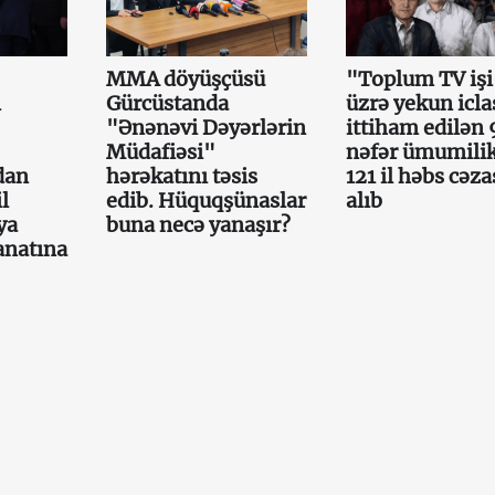
MMA döyüşçüsü
"Toplum TV işi
n
Gürcüstanda
üzrə yekun icla
"Ənənəvi Dəyərlərin
ittiham edilən 
Müdafiəsi"
nəfər ümumili
dan
hərəkatını təsis
121 il həbs cəza
l
edib. Hüquqşünaslar
alıb
ya
buna necə yanaşır?
anatına