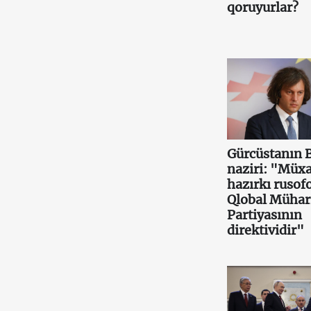
qoruyurlar?
Gürcüstanın 
naziri: "Müxa
hazırkı rusof
Qlobal Mühar
Partiyasının
direktividir"