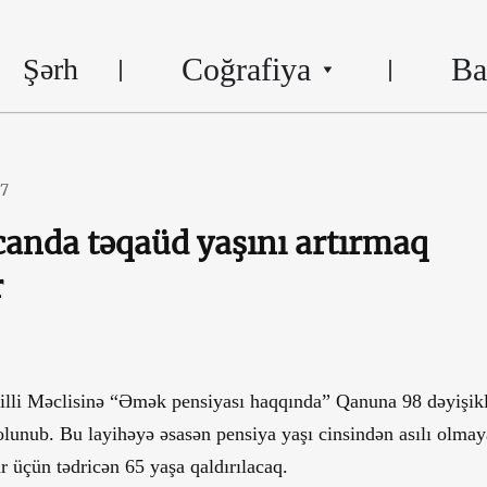
Coğrafiya
Ba
Şərh
17
anda təqaüd yaşını artırmaq
r
lli Məclisinə “Əmək pensiyası haqqında” Qanuna 98 dəyişik
olunub. Bu layihəyə əsasən pensiya yaşı cinsindən asılı olma
r üçün tədricən 65 yaşa qaldırılacaq.