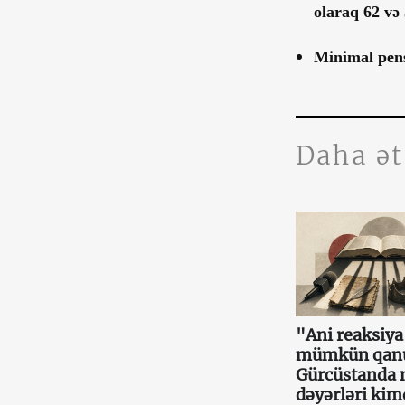
olaraq 62 və 
Minimal pens
Daha ə
"Ani reaksiy
mümkün qan
Gürcüstanda m
dəyərləri ki