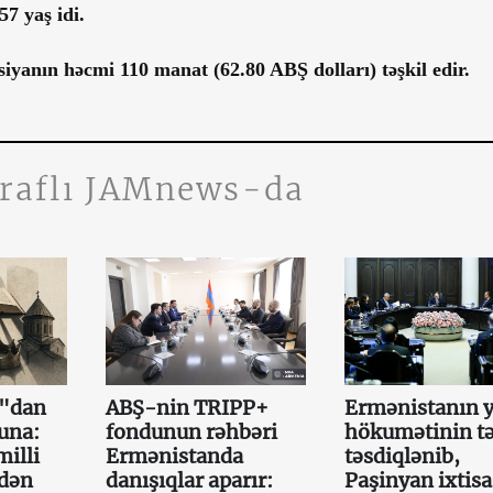
57 yaş idi.
iyanın həcmi 110 manat (62.80 ABŞ dolları) təşkil edir.
traflı JAMnews-da
a"dan
ABŞ-nin TRIPP+
Ermənistanın y
una:
fondunun rəhbəri
hökumətinin tə
illi
Ermənistanda
təsdiqlənib,
mdən
danışıqlar aparır:
Paşinyan ixtisa