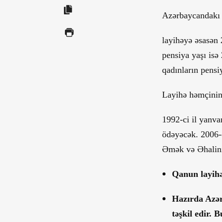
Azərbaycandakı 
layihəyə əsasən 2
pensiya yaşı isə 
qadınların pensiy
Layihə həmçinin 
1992-ci il yanva
ödəyəcək. 2006-c
Əmək və Əhalini
Qanun layihə
Hazırda Azər
təşkil edir. 