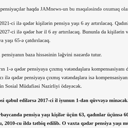
pensiyaçılar haqda
JAMnews-un bu məqaləsində oxumaq olar
021-ci ilə qədər kişilərin pensiya yaşı 6 ay artırılacaq. Qadın
2027-ci ilə qədər hər il 6 ay artırılacaq. Bununla da kişilərin 
a yaşı 65-ə çatdırılacaq.
pensiyanın baza hissəsinin ləğvini nəzərdə tutur.
rın 1-ə qədər pensiyaya çıxmış vətəndaşlara kompensasiyanı 
ı ilə qədər pensiyaya çıxmış vətəndaşlara isə kompensasiyan
n Sosial Müdafiəsi Nazirliyi ödəyəcək.
si qəbul edilərsə 2017-ci il iyunun 1-dən qüvvəyə minəcək
baycanda pensiya yaşı kişilər üçün 63, qadınlar üçünsə 6
Bu, 2010-cu ildə tətbiq edilib. O vaxta qədər pensiya yaşı 