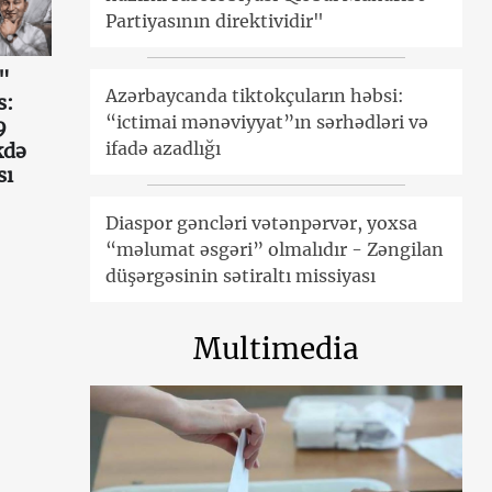
Partiyasının direktividir"
"
Azərbaycanda tiktokçuların həbsi:
s:
“ictimai mənəviyyat”ın sərhədləri və
9
ifadə azadlığı
kdə
sı
Diaspor gəncləri vətənpərvər, yoxsa
“məlumat əsgəri” olmalıdır - Zəngilan
düşərgəsinin sətiraltı missiyası
Multimedia