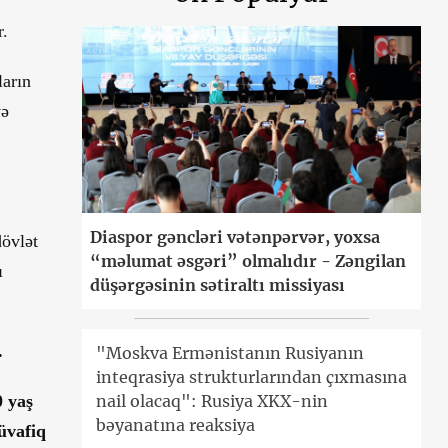
.
ların
və
Diaspor gəncləri vətənpərvər, yoxsa
dövlət
“məlumat əsgəri” olmalıdır - Zəngilan
ı
düşərgəsinin sətiraltı missiyası
.
"Moskva Ermənistanın Rusiyanın
inteqrasiya strukturlarından çıxmasına
nail olacaq": Rusiya XKX-nin
0 yaş
bəyanatına reaksiya
müvafiq