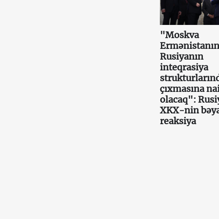
"Moskva
Ermənistanı
Rusiyanın
inteqrasiya
strukturların
çıxmasına nai
olacaq": Rusi
XKX-nin bəy
reaksiya