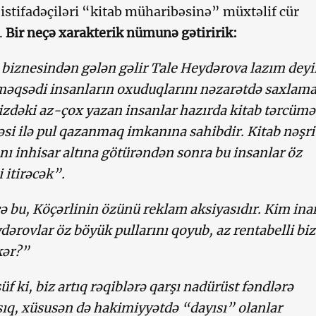
 istifadəçiləri “kitab müharibəsinə” müxtəlif cür
.
Bir neçə xarakterik nümunə gətiririk:
 biznesindən gələn gəlir Tale Heydərova lazım deyil
əqsədi insanların oxuduqlarını nəzarətdə saxlama
zdəki az-çox yazan insanlar hazırda kitab tərcümə
əsi ilə pul qazanmaq imkanına sahibdir. Kitab nəşri
nı inhisar altına götürəndən sonra bu insanlar öz
i itirəcək”.
 bu, Köçərlinin özünü reklam aksiyasıdır. Kim ina
dərovlar öz böyük pullarını qoyub, az rentabelli bi
kər?”
f ki, biz artıq rəqiblərə qarşı nadürüst fəndlərə
şıq, xüsusən də hakimiyyətdə “dayısı” olanlar