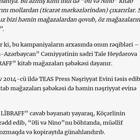
aniya. Bu azmış kimi indi də “Əli və Nino” kitab
nı mollardan (ticarət mərkəzlərindən) çıxarırlar. 
ız bizi həmin mağazalardan qovub, öz mağazaların
”.
rir ki, bu kampaniyaların arxasında onun rəqibləri –
a-Azərbaycan” Cəmiyyətinin sədri Tale Heydərova
AFF” kitab mağazaları şəbəkəsi dayanır.
 2014-cü ildə TEAS Press Nəşriyyat Evini təsis edib
ab mağazaları şəbəkəsi də həmin nəşriyyat evinə
“LİBRAFF” cavab bəyanatı yayaraq, Köçərlinin
 rədd edib, “Əli və Nino”nu böhtanda, müəllif
pozmaqda və kopiraytda günahlandırıb.