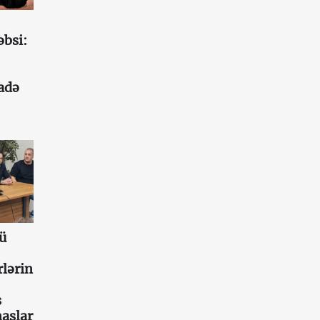
əbsi:
fadə
ü
lərin
s
aslar