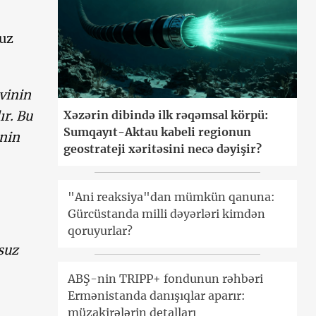
ruz
vinin
ır. Bu
Xəzərin dibində ilk rəqəmsal körpü:
Sumqayıt-Aktau kabeli regionun
inin
geostrateji xəritəsini necə dəyişir?
"Ani reaksiya"dan mümkün qanuna:
Gürcüstanda milli dəyərləri kimdən
qoruyurlar?
suz
ABŞ-nin TRIPP+ fondunun rəhbəri
Ermənistanda danışıqlar aparır:
müzakirələrin detalları