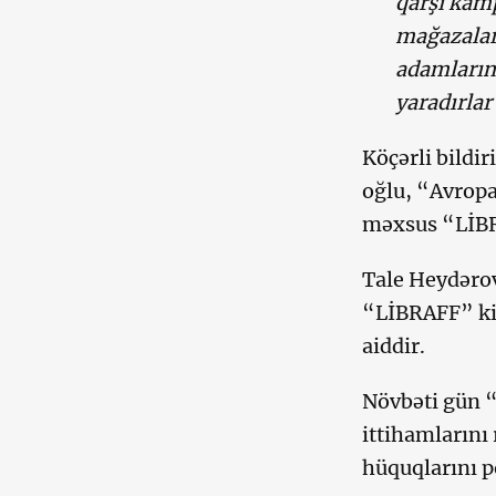
qarşı kamp
mağazaları
adamların
yaradırlar
Köçərli bildi
oğlu, “Avrop
məxsus “LİBR
Tale Heydərov
“LİBRAFF” kit
aiddir.
Növbəti gün 
ittihamlarını
hüquqlarını 