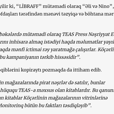
ilir ki, “LİBRAFF” mütəmadi olaraq “Əli və Nino”,
fdaşları tərəfindən mənəvi təzyiqə və böhtana mə
əbəkələrdə mütəmadi olaraq TEAS Press Nəşriyyat E
rını inhisara almaq istədiyi haqda məlumatlar yayıl
aqda mənfi ictimai rəy yaratmağa çalışırlar. Köçərl
bu kampaniyanın tərkib hissəsidir”.
iblərini kopiraytı pozmaqda da ittiham edib.
n mağazalarında pirat nəşrlər də satılır, bunlar
k hüququ TEAS-a məxsus olan kitablardır. Bu qanun
n kitablar Köçərlinin mağazalarının vitrinlərinə
onitorinq bütün bu faktları təsdiqləyib”.