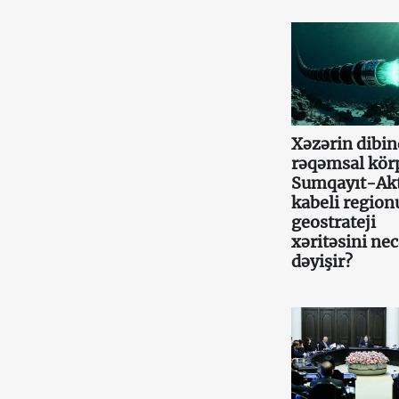
Xəzərin dibin
rəqəmsal kör
Sumqayıt-Ak
kabeli region
geostrateji
xəritəsini ne
dəyişir?