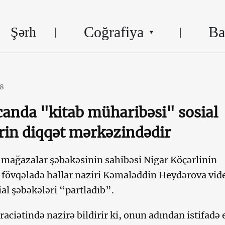
Coğrafiya
Ba
Şərh
18
anda "kitab müharibəsi" sosial
rin diqqət mərkəzindədir
 mağazalar şəbəkəsinin sahibəsi Nigar Köçərlinin
fövqəladə hallar naziri Kəmaləddin Heydərova vid
ial şəbəkələri “partladıb”.
raciətində nazirə bildirir ki, onun adından istifadə