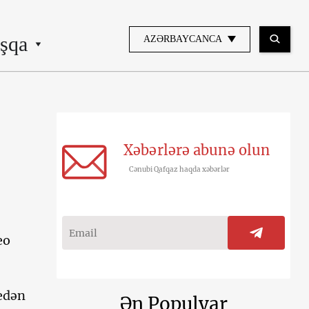
şqa
AZƏRBAYCANCA
Xəbərlərə abunə olun
Cənubi Qafqaz haqda xəbərlər
eo
 edən
Ən Populyar