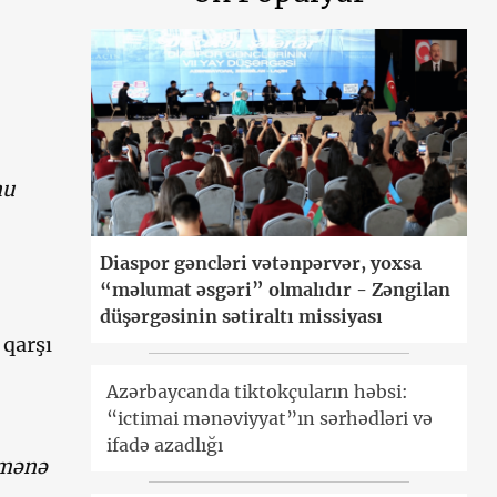
nu
Diaspor gəncləri vətənpərvər, yoxsa
“məlumat əsgəri” olmalıdır - Zəngilan
düşərgəsinin sətiraltı missiyası
 qarşı
Azərbaycanda tiktokçuların həbsi:
“ictimai mənəviyyat”ın sərhədləri və
ifadə azadlığı
 mənə