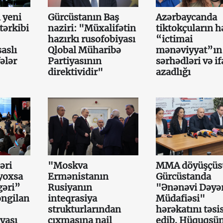
 yeni
Gürcüstanın Baş
Azərbaycanda
tərkibi
naziri: "Müxalifətin
tiktokçuların h
hazırkı rusofobiyası
“ictimai
aslı
Qlobal Müharibə
mənəviyyat”ın
ələr
Partiyasının
sərhədləri və i
direktividir"
azadlığı
əri
"Moskva
MMA döyüşçüs
yoxsa
Ermənistanın
Gürcüstanda
gəri”
Rusiyanın
"Ənənəvi Dəyər
əngilan
inteqrasiya
Müdafiəsi"
strukturlarından
hərəkatını təsi
iyası
çıxmasına nail
edib. Hüquqşün