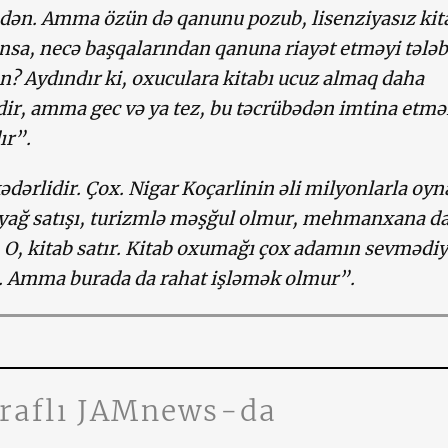
ndən. Amma özün də qanunu pozub, lisenziyasız kit
ansa, necə başqalarından qanuna riayət etməyi tələb
ən? Aydındır ki, oxuculara kitabı ucuz almaq daha
idir, amma gec və ya tez, bu təcrübədən imtina etmə
ır”.
ədərlidir. Çox. Nigar Koçarlinin əli milyonlarla oyn
 yağ satışı, turizmlə məşğul olmur, mehmanxana d
. O, kitab satır. Kitab oxumağı çox adamın sevmədiyi
. Amma burada da rahat işləmək olmur”.
traflı JAMnews-da