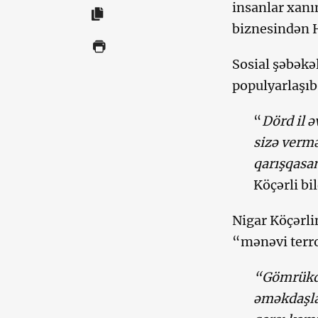
insanlar xanı
biznesindən H
Sosial şəbəkə
populyarlaşıb
“
Dörd il ə
sizə vermə
qarışqasan
Köçərli bil
Nigar Köçərli
“mənəvi terro
“Gömrükdə
əməkdaşla