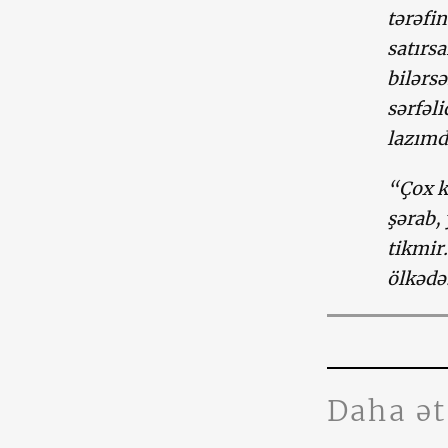
tərəfi
satırs
bilərs
sərfəl
lazımd
“Çox k
şərab,
tikmir
ölkədə
Daha ə