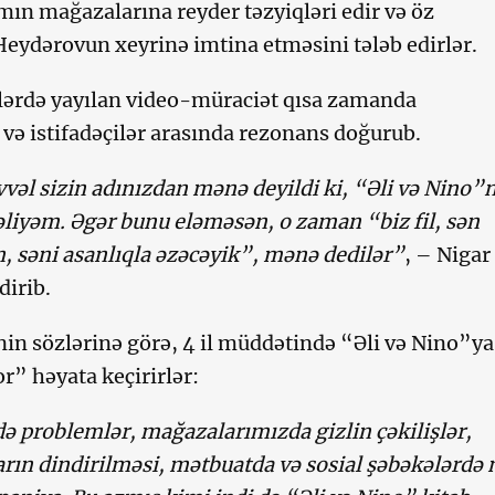
mın mağazalarına reyder təzyiqləri edir və öz
eydərovun xeyrinə imtina etməsini tələb edirlər.
lərdə yayılan video-müraciət qısa zamanda
 və istifadəçilər arasında rezonans doğurub.
vvəl sizin adınızdan mənə deyildi ki, “Əli və Nino”
liyəm. Əgər bunu eləməsən, o zaman “biz fil, sən
, səni asanlıqla əzəcəyik”, mənə dedilər”
, – Nigar
dirib.
nin sözlərinə görə, 4 il müddətində “Əli və Nino”ya
r” həyata keçirirlər:
 problemlər, mağazalarımızda gizlin çəkilişlər,
rın dindirilməsi, mətbuatda və sosial şəbəkələrdə