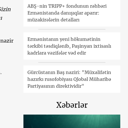
ABŞ-nin TRIPP+ fondunun rəhbəri
Sizin
Ermənistanda danışıqlar aparır:
ı
müzakirələrin detalları
Ermənistanın yeni hökumətinin
 nazir
tərkibi təsdiqlənib, Paşinyan ixtisaslı
kadrlara vəzifələr vəd edir
.
Gürcüstanın Baş naziri: "Müxalifətin
hazırkı rusofobiyası Qlobal Müharibə
Partiyasının direktividir"
Xəbərlər