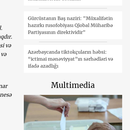
Gürcüstanın Baş naziri: "Müxalifətin
hazırkı rusofobiyası Qlobal Müharibə
.
Partiyasının direktividir"
qdır.
si və
Azərbaycanda tiktokçuların həbsi:
 və
“ictimai mənəviyyat”ın sərhədləri və
ifadə azadlığı
Multimedia
nar
znesə