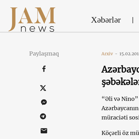
Xəbərlər
Paylaşmaq
Arxiv
-
15.02.20
Azərbayc
şəbəkələ
“Əli və Nino”
Azərbaycanın 
müraciəti sos
Köçərli öz mü