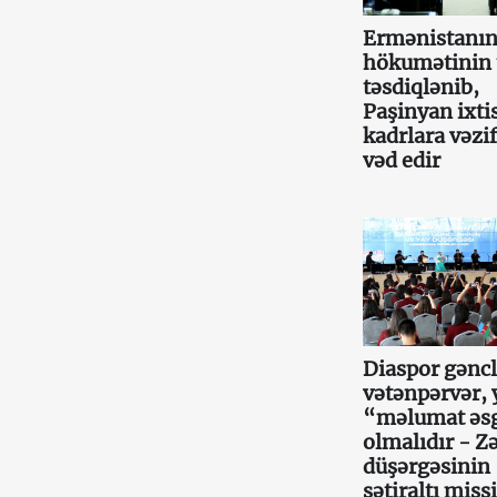
Ermənistanın
hökumətinin 
təsdiqlənib,
Paşinyan ixtis
kadrlara vəzif
vəd edir
Diaspor gəncl
vətənpərvər, 
“məlumat əs
olmalıdır - Z
düşərgəsinin
sətiraltı miss