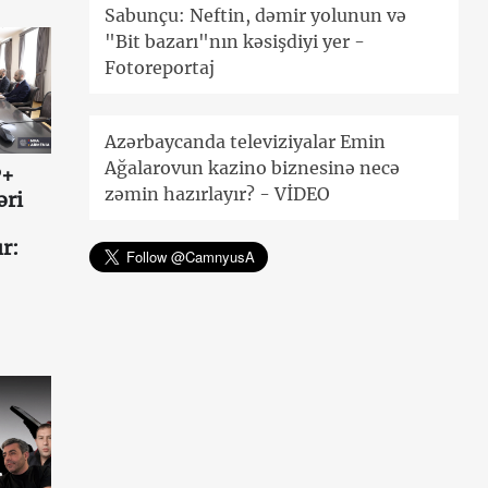
Sabunçu: Neftin, dəmir yolunun və
"Bit bazarı"nın kəsişdiyi yer -
Fotoreportaj
Azərbaycanda televiziyalar Emin
Ağalarovun kazino biznesinə necə
P+
zəmin hazırlayır? - VİDEO
əri
r: