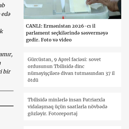
ab
 edə
CANLI: Ermənistan 2026-cı il
k
parlament seçkilərində səsverməyə
gedir. Foto və video
amır,
Gürcüstan, 9 Aprel faciəsi: sovet
a
ordusunun Tbilisidə dinc
 bir
nümayişçilərə divan tutmasından 37 il
ötdü
Tbilisidə minlərlə insan Patriarxla
vidalaşmaq üçün saatlarla növbədə
gözləyir. Fotoreportaj