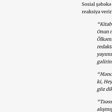
Sosial şəbəkə
reaksiya verir
“Kitab
Onun m
Ölkəmi
redakt
yayımı
gəlirin
“Məncə
ki, Hey
göz di
“Təəssü
alışmı