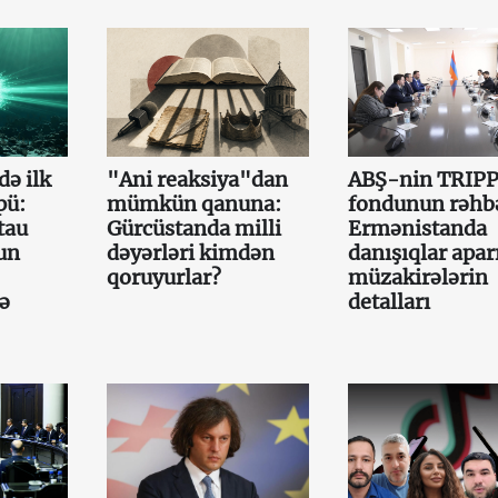
də ilk
"Ani reaksiya"dan
ABŞ-nin TRIP
pü:
mümkün qanuna:
fondunun rəhb
tau
Gürcüstanda milli
Ermənistanda
un
dəyərləri kimdən
danışıqlar aparı
qoruyurlar?
müzakirələrin
cə
detalları