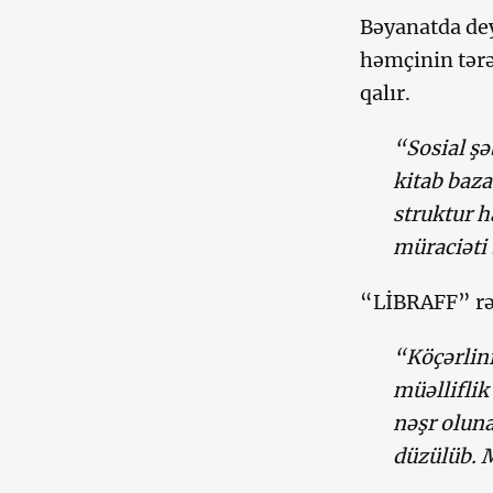
Bəyanatda dey
həmçinin tərə
qalır.
“Sosial ş
kitab baza
struktur h
müraciəti 
“LİBRAFF” rəq
“Köçərlini
müəllifli
nəşr oluna
düzülüb. M