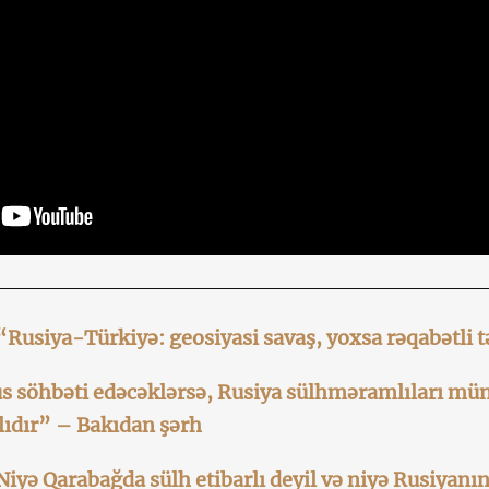
“Rusiya-Türkiyə: geosiyasi savaş, yoxsa rəqabətli t
s söhbəti edəcəklərsə, Rusiya sülhməramlıları mü
ıdır” – Bakıdan şərh
Niyə Qarabağda sülh etibarlı deyil və niyə Rusiyanı