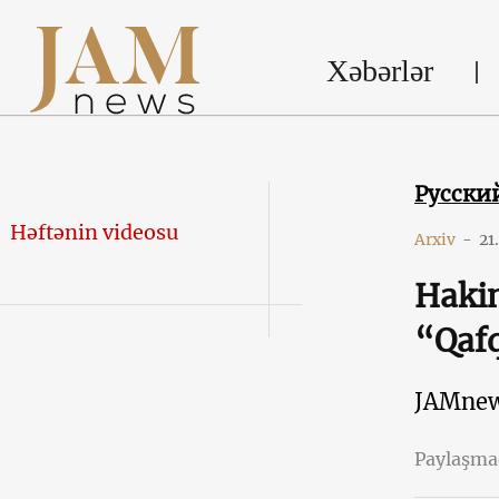
Xəbərlər
Русски
Həftənin videosu
Arxiv
-
21
Haki
“Qafq
JAMne
Paylaşm