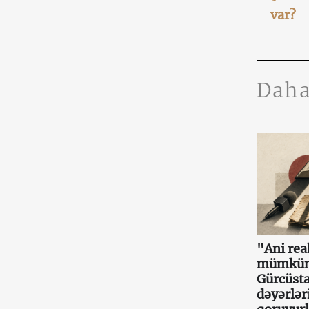
var?
Daha
"Ani re
mümkün
Gürcüsta
dəyərlər