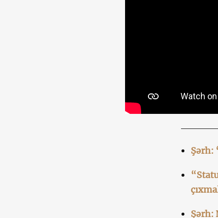
Şərh: 
“Statu
çıxmal
Şərh: 