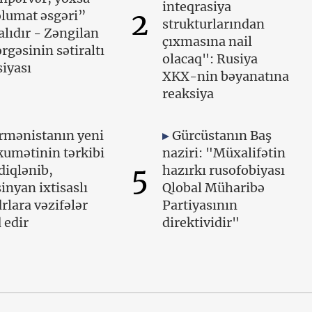
inteqrasiya
2
lumat əsgəri”
strukturlarından
lıdır - Zəngilan
çıxmasına nail
rgəsinin sətiraltı
olacaq": Rusiya
iyası
XKX-nin bəyanatına
reaksiya
rmənistanın yeni
Gürcüstanın Baş
umətinin tərkibi
naziri: "Müxalifətin
5
diqlənib,
hazırkı rusofobiyası
inyan ixtisaslı
Qlobal Müharibə
rlara vəzifələr
Partiyasının
 edir
direktividir"