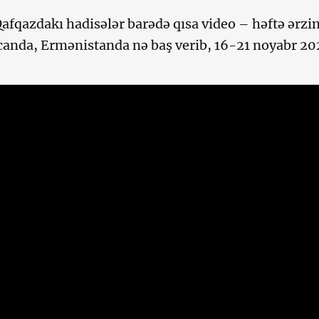
afqazdakı hadisələr barədə qısa video – həftə ərzi
anda, Ermənistanda nə baş verib, 16-21 noyabr 2