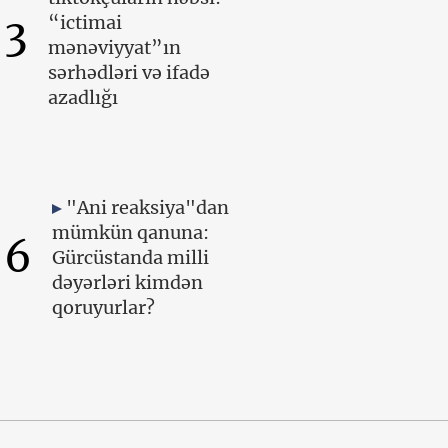
3
“ictimai
mənəviyyat”ın
sərhədləri və ifadə
azadlığı
"Ani reaksiya"dan
mümkün qanuna:
6
Gürcüstanda milli
dəyərləri kimdən
qoruyurlar?