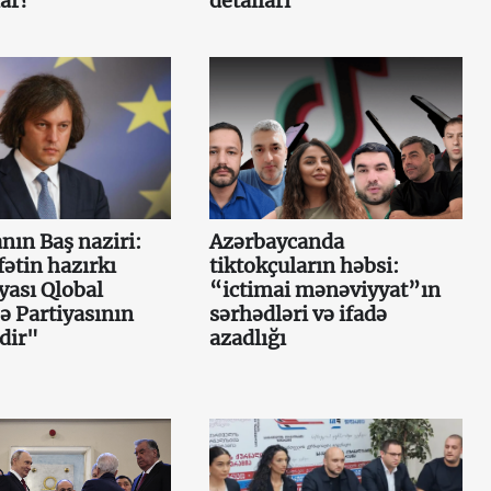
ar?
detalları
nın Baş naziri:
Azərbaycanda
ətin hazırkı
tiktokçuların həbsi:
yası Qlobal
“ictimai mənəviyyat”ın
 Partiyasının
sərhədləri və ifadə
idir"
azadlığı