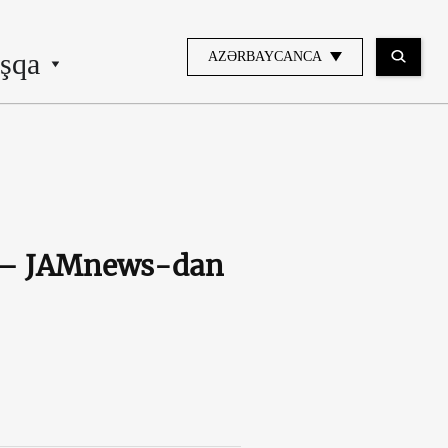
şqa
AZƏRBAYCANCA
ş – JAMnews-dan