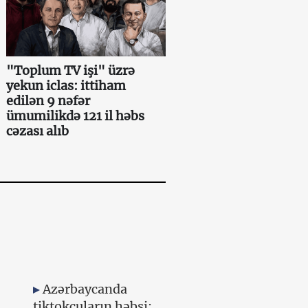
"Toplum TV işi" üzrə
yekun iclas: ittiham
edilən 9 nəfər
ümumilikdə 121 il həbs
cəzası alıb
Azərbaycanda
tiktokçuların həbsi: