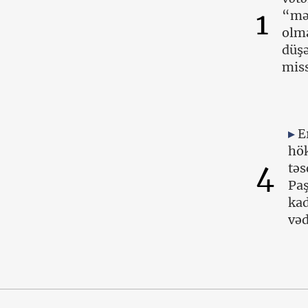
1
“mə
olma
düşə
miss
E
hök
4
təs
Paş
kad
vəd