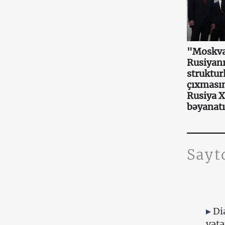
"Moskva
Rusiyanı
struktur
çıxmasın
Rusiya 
bəyanatı
Sayt
Di
vətə