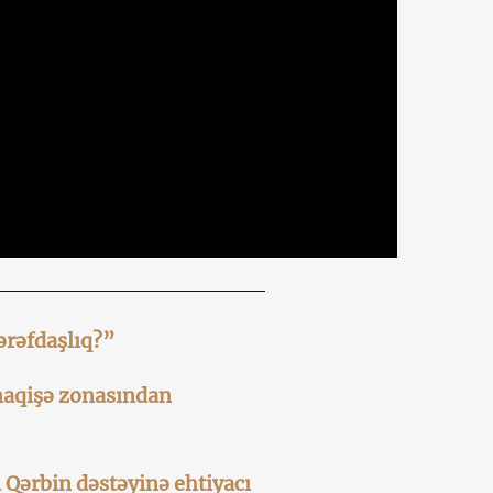
ərəfdaşlıq?”
naqişə zonasından
n Qərbin dəstəyinə ehtiyacı