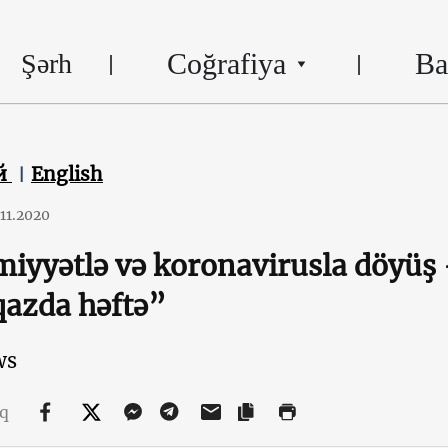
Coğrafiya
Ba
Şərh
й
English
.11.2020
miyyətlə və koronavirusla döyü
azda həftə”
ws
aq