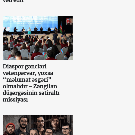
vəd edir
Diaspor gəncləri
vətənpərvər, yoxsa
“məlumat əsgəri”
olmalıdır - Zəngilan
düşərgəsinin sətiraltı
missiyası