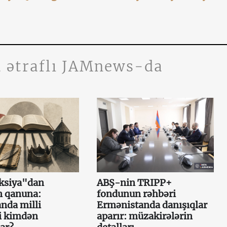
 ətraflı JAMnews-da
aksiya"dan
ABŞ-nin TRIPP+
 qanuna:
fondunun rəhbəri
nda milli
Ermənistanda danışıqlar
i kimdən
aparır: müzakirələrin