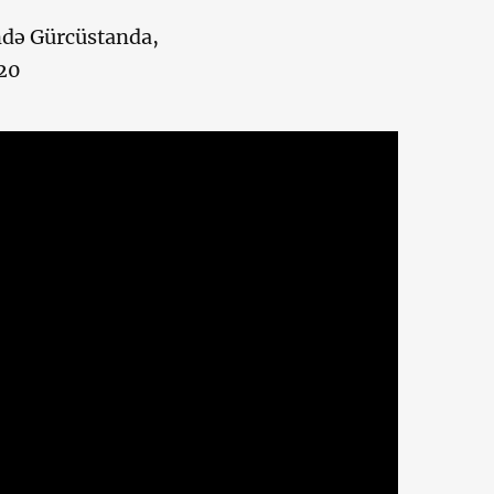
ndə Gürcüstanda,
020