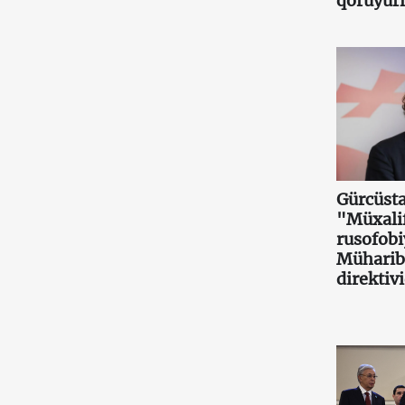
qoruyurl
Gürcüsta
"Müxalif
rusofobi
Müharibə
direktiv