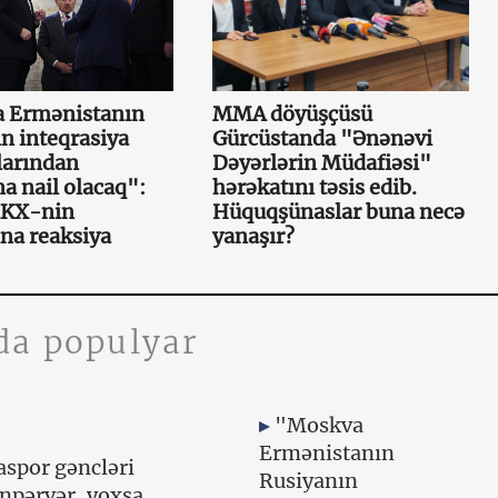
 Ermənistanın
MMA döyüşçüsü
n inteqrasiya
Gürcüstanda "Ənənəvi
larından
Dəyərlərin Müdafiəsi"
a nail olacaq":
hərəkatını təsis edib.
XKX-nin
Hüquqşünaslar buna necə
na reaksiya
yanaşır?
da populyar
"Moskva
Ermənistanın
aspor gəncləri
Rusiyanın
npərvər, yoxsa