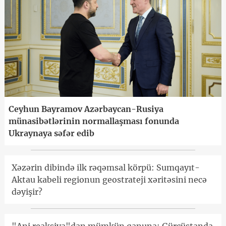
Ceyhun Bayramov Azərbaycan-Rusiya
münasibətlərinin normallaşması fonunda
Ukraynaya səfər edib
Xəzərin dibində ilk rəqəmsal körpü: Sumqayıt-
Aktau kabeli regionun geostrateji xəritəsini necə
dəyişir?