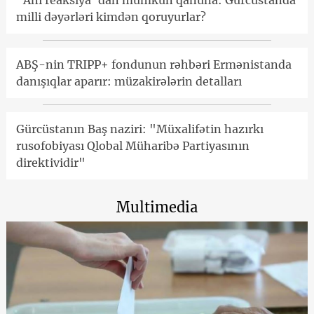
"Ani reaksiya"dan mümkün qanuna: Gürcüstanda
milli dəyərləri kimdən qoruyurlar?
ABŞ-nin TRIPP+ fondunun rəhbəri Ermənistanda
danışıqlar aparır: müzakirələrin detalları
Gürcüstanın Baş naziri: "Müxalifətin hazırkı
rusofobiyası Qlobal Müharibə Partiyasının
direktividir"
Multimedia