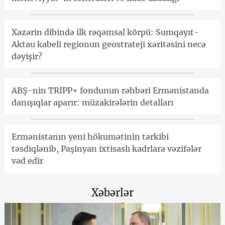
Xəzərin dibində ilk rəqəmsal körpü: Sumqayıt-
Aktau kabeli regionun geostrateji xəritəsini necə
dəyişir?
ABŞ-nin TRIPP+ fondunun rəhbəri Ermənistanda
danışıqlar aparır: müzakirələrin detalları
Ermənistanın yeni hökumətinin tərkibi
təsdiqlənib, Paşinyan ixtisaslı kadrlara vəzifələr
vəd edir
Xəbərlər