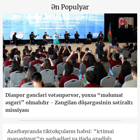
Ən Populyar
Diaspor gəncləri vətənpərvər, yoxsa “məlumat
əsgəri” olmalıdır - Zəngilan düşərgəsinin sətiraltı
missiyası
Azərbaycanda tiktokçuların həbsi: “ictimai
mənəviyyat”ın sərhədləri və ifadə azadlığı