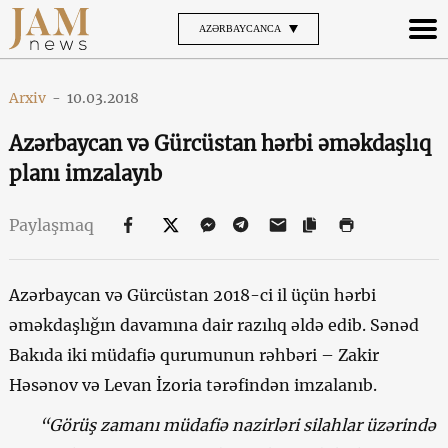
AZƏRBAYCANCA
Arxiv
-
10.03.2018
Azərbaycan və Gürcüstan hərbi əməkdaşlıq
planı imzalayıb
Paylaşmaq
Azərbaycan və Gürcüstan 2018-ci il üçün hərbi
əməkdaşlığın davamına dair razılıq əldə edib. Sənəd
Bakıda iki müdafiə qurumunun rəhbəri – Zakir
Həsənov və Levan İzoria tərəfindən imzalanıb.
“
Görüş zamanı müdafiə nazirləri silahlar üzərində