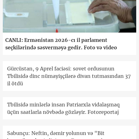
CANLI: Ermənistan 2026-cı il parlament
seçkilərində səsverməyə gedir. Foto və video
Gürcüstan, 9 Aprel faciəsi: sovet ordusunun
Tbilisidə dinc nümayişçilərə divan tutmasından 37
il ötdü
Tbilisidə minlərlə insan Patriarxla vidalaşmaq
üçün saatlarla növbədə gözləyir. Fotoreportaj
Sabunçu: Neftin, dəmir yolunun və "Bit