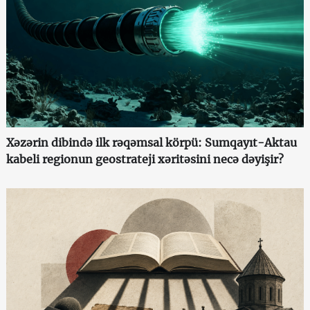
Xəzərin dibində ilk rəqəmsal körpü: Sumqayıt-Aktau
kabeli regionun geostrateji xəritəsini necə dəyişir?