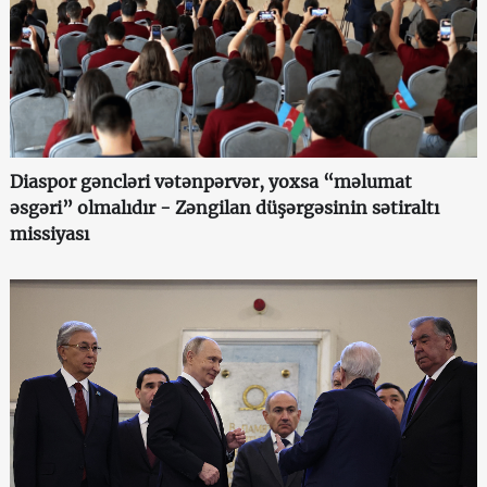
Diaspor gəncləri vətənpərvər, yoxsa “məlumat
əsgəri” olmalıdır - Zəngilan düşərgəsinin sətiraltı
missiyası