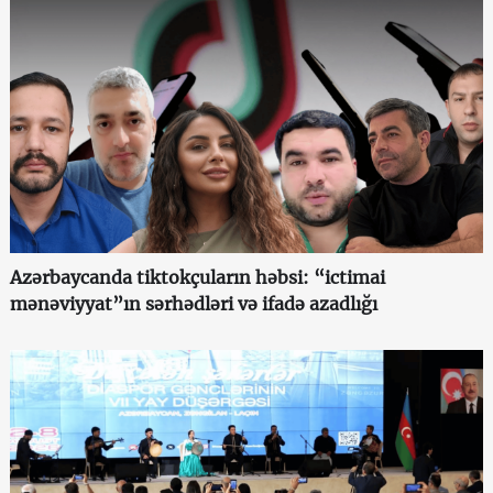
Azərbaycanda tiktokçuların həbsi: “ictimai
mənəviyyat”ın sərhədləri və ifadə azadlığı