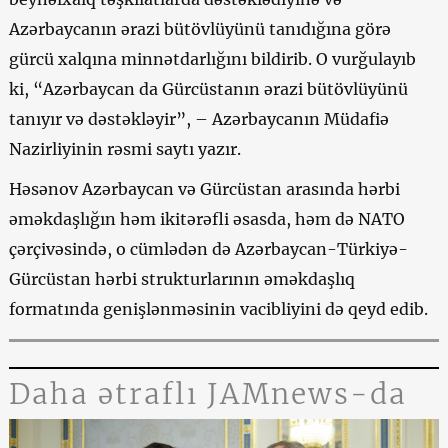
Azərbaycanın ərazi bütövlüyünü tanıdığına görə
gürcü xalqına minnətdarlığını bildirib. O vurğulayıb
ki, “Azərbaycan da Gürcüstanın ərazi bütövlüyünü
tanıyır və dəstəkləyir”, – Azərbaycanın Müdafiə
Nazirliyinin rəsmi saytı yazır.
Həsənov Azərbaycan və Gürcüstan arasında hərbi
əməkdaşlığın həm ikitərəfli əsasda, həm də NATO
çərçivəsində, o cümlədən də Azərbaycan-Türkiyə-
Gürcüstan hərbi strukturlarının əməkdaşlıq
formatında genişlənməsinin vacibliyini də qeyd edib.
Daha ətraflı JAMnews-da