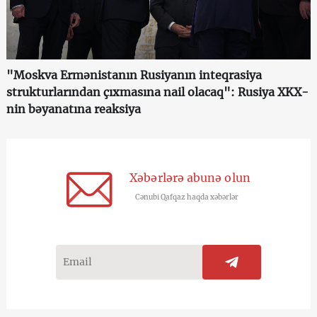
"Moskva Ermənistanın Rusiyanın inteqrasiya
strukturlarından çıxmasına nail olacaq": Rusiya XKX-
nin bəyanatına reaksiya
Xəbərlərə abunə olun
Cənubi Qafqaz haqda xəbərlər