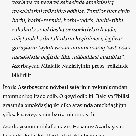
yoxlama və nəzarət sahəsində əməkdaşlıq
məsələlərini müzakirə ediblər. Tərəflər həmçinin
hərbi, hərbi-texniki, hərbi-tədris, hərbi-tibbi
sahələrdə əməkdaşlıq perspektivləri haqda,
müştərək hərbi təlimlərin keçirilməsi, işgüzar
görüşlərin təşkili və sair ümumi maraq kəsb edən
məsələlərlə bağlı da fikir mübadiləsi aparıblar
”, –
Azərbaycan Müdafiə Nazirliyinin press-relizində
bildirilir.
İzoria Azərbaycana növbəti səfərinin yekunlarından
məmnunluq ifadə edib. O qeyd edib ki, Bakı və Tbilisi
arasında əməkdaşlıq iki ölkə arasında əməkdaşlığın
yüksək səviyyəsinin bariz nümunəsidir.
Azərbaycanın müdafiə naziri Həsənov Azərbaycanı
beynəlxalq təşkilatlarda dəstəklədiyinə və