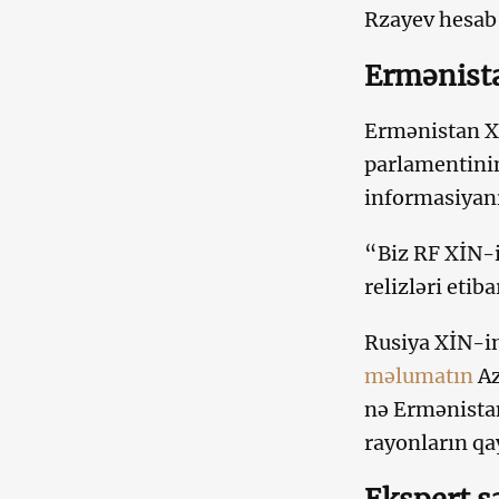
Rzayev hesab 
Ermənista
Ermənistan X
parlamentinin
informasiyanı
“Biz RF XİN-i
relizləri etib
Rusiya XİN-in
məlumatın
Az
nə Ermənistan
rayonların qa