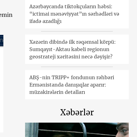
Azərbaycanda tiktokçuların həbsi:
“ictimai mənəviyyat”ın sərhədləri və
temin
ifadə azadlığı
Xəzərin dibində ilk rəqəmsal körpü:
Sumqayıt-Aktau kabeli regionun
geostrateji xəritəsini necə dəyişir?
ABŞ-nin TRIPP+ fondunun rəhbəri
Ermənistanda danışıqlar aparır:
müzakirələrin detalları
Xəbərlər