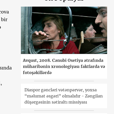
rova
 bir
ə
Avqust, 2008. Cənubi Osetiya ətrafında
müharibənin xronologiyası faktlarda və
asında
fotoşəkillərdə
,
Diaspor gəncləri vətənpərvər, yoxsa
“məlumat əsgəri” olmalıdır - Zəngilan
düşərgəsinin sətiraltı missiyası