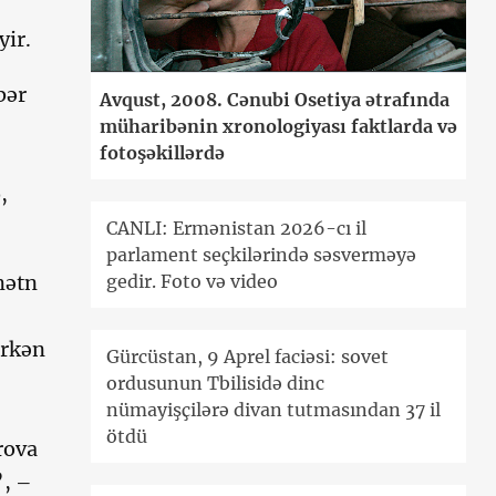
yir.
bər
Avqust, 2008. Cənubi Osetiya ətrafında
müharibənin xronologiyası faktlarda və
fotoşəkillərdə
,
CANLI: Ermənistan 2026-cı il
parlament seçkilərində səsverməyə
gedir. Foto və video
mətn
arkən
Gürcüstan, 9 Aprel faciəsi: sovet
ordusunun Tbilisidə dinc
nümayişçilərə divan tutmasından 37 il
ötdü
rova
”, –