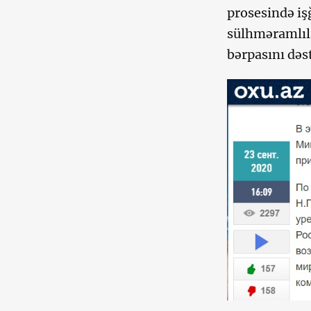
prosesində iş
sülhməramlıl
bərpasını dəs