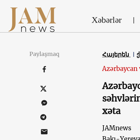
Xəbərlər
Paylaşmaq
Հայերեն
Azərbaycan 
Azərbayc
səhvləri
xəta
JAMnews
Bakı-Yerev