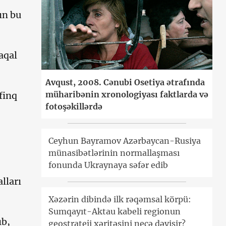
ın bu
aqal
Avqust, 2008. Cənubi Osetiya ətrafında
müharibənin xronologiyası faktlarda və
finq
fotoşəkillərdə
Ceyhun Bayramov Azərbaycan-Rusiya
münasibətlərinin normallaşması
fonunda Ukraynaya səfər edib
lları
Xəzərin dibində ilk rəqəmsal körpü:
Sumqayıt-Aktau kabeli regionun
ıb,
geostrateji xəritəsini necə dəyişir?