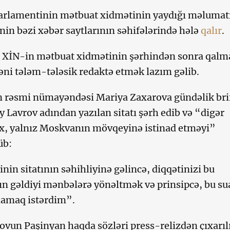
arlamentinin mətbuat xidmətinin yaydığı məlumat
ənin bəzi xəbər saytlarının səhifələrində hələ
qalır
.
XİN-in mətbuat xidmətinin şərhindən sonra qalm
əni tələm-tələsik redaktə etmək lazım gəlib.
n rəsmi nümayəndəsi Mariya Zaxarova gündəlik bri
 Lavrov adından yazılan sitatı şərh edib və “digər
x, yalnız Moskvanın mövqeyinə istinad etməyi”
üb:
nin sitatının səhihliyinə gəlincə, diqqətinizi bu
n gəldiyi mənbələrə yönəltmək və prinsipcə, bu sua
lamaq istərdim”.
ovun Paşinyan haqda sözləri press-relizdən çıxarıl