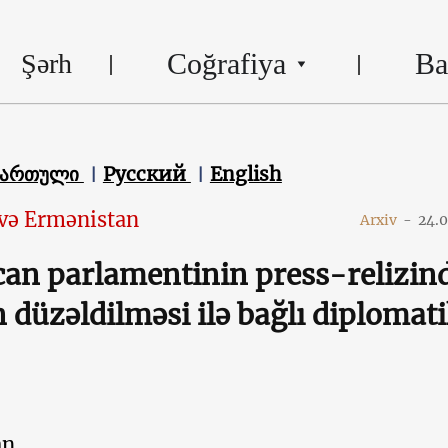
Coğrafiya
Ba
Şərh
ქართული
Русский
English
və Ermənistan
Arxiv
-
24.
an parlamentinin press-relizin
n düzəldilməsi ilə bağlı diplomat
an