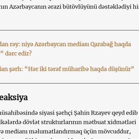
nın Azərbaycanın ərazi bütövlüyünü dəstəklədiyi hi
an rəy: niyə Azərbaycan mediası Qarabağ haqda
” dərc edir?
an şərh: “Hər iki tərəf müharibə haqda düşünür”
eaksiya
ahibəsində siyasi şərhçi Şahin Rzayev qeyd edib 
kələrdə dövlət strukturlarının mətbuat xidmətləri
 və medianı məlumatlandırmaq üçün mövcuddur,