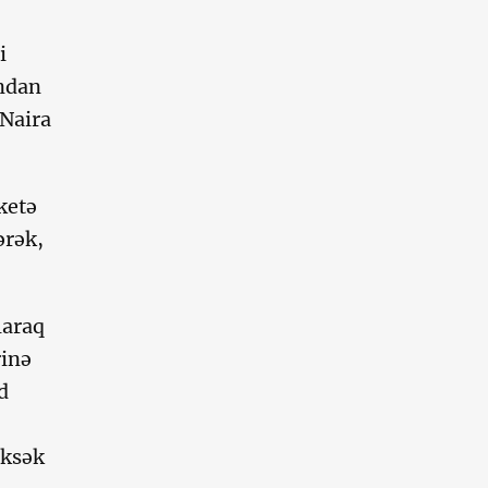
i
ndan
 Naira
ketə
ərək,
laraq
rinə
d
üksək