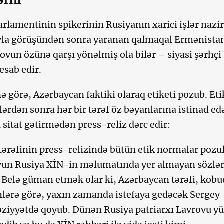
ərhi
rlamentinin spikerinin Rusiyanın xarici işlər nazir
vla görüşündən sonra yaranan qalmaqal Ermənista
ovun özünə qarşı yönəlmiş ola bilər – siyasi şərhçi
sab edir.
ə görə, Azərbaycan faktiki olaraq etiketi pozub. Eti
lərdən sonra hər bir tərəf öz bəyanlarına istinad ed
 sitat gətirmədən press-reliz dərc edir:
ərəfinin press-relizində bütün etik normalar pozu
vun Rusiya XİN-in məlumatında yer almayan sözlə
b. Belə güman etmək olar ki, Azərbaycan tərəfi, kobu
nlərə görə, yaxın zamanda istefaya gedəcək Sergey
əziyyətdə qoyub. Dünən Rusiya patriarxı Lavrovu y