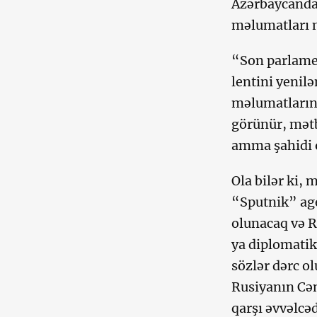
Azərbaycanda 
məlumatları m
“Son parlamen
lentini yenil
məlumatlarını
görünür, mətb
amma şahidi o
Ola bilər ki,
“Sputnik” age
olunacaq və R
ya diplomatik
sözlər dərc o
Rusiyanın Cən
qarşı əvvəlcə