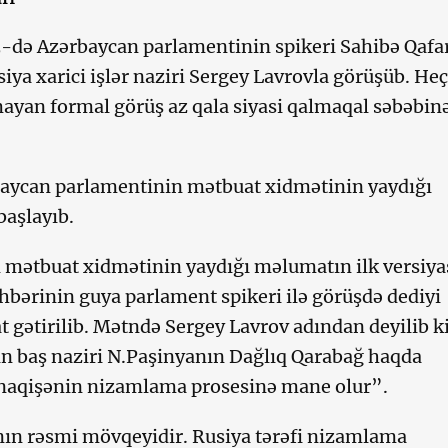
-də Azərbaycan parlamentinin spikeri Sahibə Qafa
ya xarici işlər naziri Sergey Lavrovla görüşüb. Heç
ayan formal görüş az qala siyasi qalmaqal səbəbin
baycan parlamentinin mətbuat xidmətinin yaydığı
aşlayıb.
n mətbuat xidmətinin yaydığı məlumatın ilk versiy
hbərinin guya parlament spikeri ilə görüşdə dediyi
t gətirilib. Mətndə Sergey Lavrov adından deyilib ki
n baş naziri N.Paşinyanın Dağlıq Qarabağ haqda
naqişənin nizamlama prosesinə mane olur”.
ın rəsmi mövqeyidir. Rusiya tərəfi nizamlama