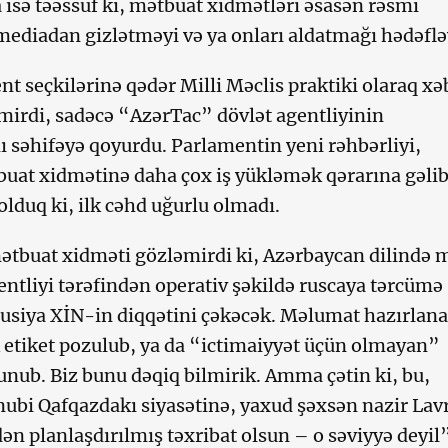
isə təəssüf ki, mətbuat xidmətləri əsasən rəsmi
ediadan gizlətməyi və ya onları aldatmağı hədəflə
t seçkilərinə qədər Milli Məclis praktiki olaraq xə
əmirdi, sadəcə “AzərTac” dövlət agentliyinin
 səhifəyə qoyurdu. Parlamentin yeni rəhbərliyi,
uat xidmətinə daha çox iş yükləmək qərarına gəlib
lduq ki, ilk cəhd uğurlu olmadı.
 mətbuat xidməti gözləmirdi ki, Azərbaycan dilində 
ntliyi tərəfindən operativ şəkildə ruscaya tərcümə
usiya XİN-in diqqətini çəkəcək. Məlumat hazırlan
 etiket pozulub, ya da “ictimaiyyət üçün olmayan”
lunub. Biz bunu dəqiq bilmirik. Amma çətin ki, bu,
ubi Qafqazdakı siyasətinə, yaxud şəxsən nazir Lav
dən planlaşdırılmış təxribat olsun – o səviyyə deyil