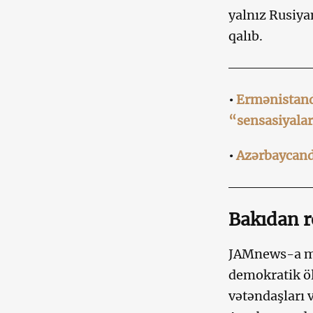
yalnız Rusiya
qalıb.
•
Ermənistand
“sensasiyalar
•
Azərbaycand
Bakıdan r
JAMnews-a müs
demokratik öl
vətəndaşları