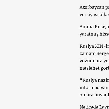
Azərbaycan p
versiyası ölk
Amma Rusiya 
yaratmış hiss
Rusiya XİN-i
zamanı Sergey
yozumlara yo
məsləhət gör
“Rusiya naziri
informasiyanı
onlara ünvan
Nəticədə Lavr