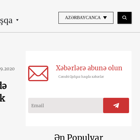
şqa
AZƏRBAYCANCA
Xəbərlərə abunə olun
09.2020
Cənubi Qafqaz haqda xəbərlər
də
ik
Ən Populyar