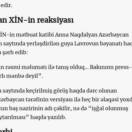
edir.
n XİN-in reaksiyası
İN-in mətbuat katibi Anna Naqdalyan Azərbaycan
 saytında yerləşdirilən guya Lavrovun bəyanatı ha
 şərh edib:
n rəsmi məlumatı ilə tanış olduq… Bakınınn press-
arlı mənbə deyil”.
 saytında keçirilmiş görüş haqda dərc olunan
ərbaycan tərəfinin versiyası ilə heç bir əlaqəsi yox
ın baş nazirinin adı çəkilir, nə də “işğal olunmuş
ytarılması” haqda yazılıb.