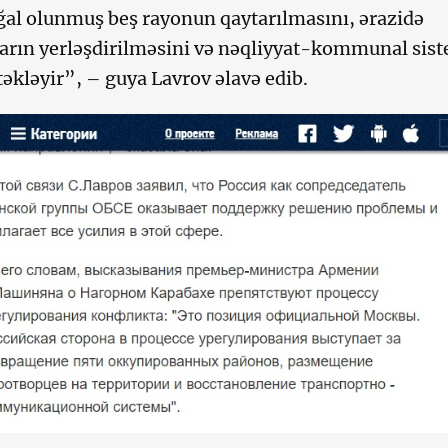
ğal olunmuş beş rayonun qaytarılmasını, ərazidə
arın yerləşdirilməsini və nəqliyyat-kommunal sis
təkləyir”, – guya Lavrov əlavə edib.