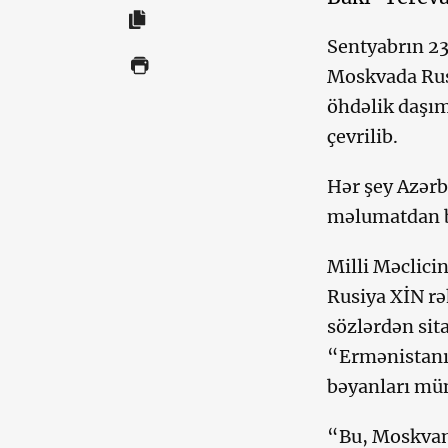
Sentyabrın 23
Moskvada Rusi
öhdəlik daşım
çevrilib.
Hər şey Azər
məlumatdan b
Milli Məclici
Rusiya XİN rə
sözlərdən sita
“Ermənistanı
bəyanları mü
“Bu, Moskvan