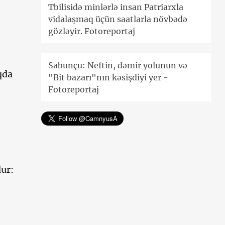
Tbilisidə minlərlə insan Patriarxla
vidalaşmaq üçün saatlarla növbədə
gözləyir. Fotoreportaj
Sabunçu: Neftin, dəmir yolunun və
qda
"Bit bazarı"nın kəsişdiyi yer -
Fotoreportaj
dur: