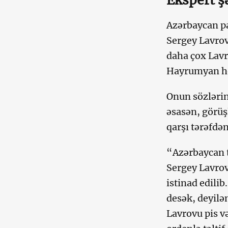
Ekspert ş
Azərbaycan pa
Sergey Lavro
daha çox Lavr
Hayrumyan he
Onun sözlərin
əsasən, görüş
qarşı tərəfdən
“Azərbaycan t
Sergey Lavro
istinad edili
desək, deyilə
Lavrovu pis v