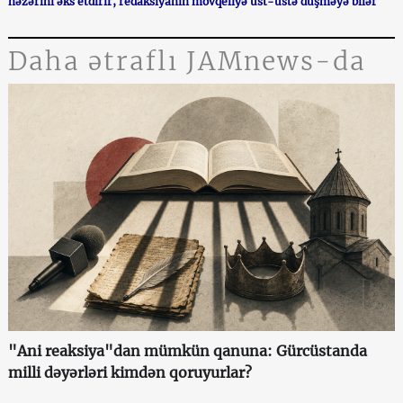
nəzərini əks etdirir, redaksiyanın mövqeliyə üst-üstə düşməyə bilər
Daha ətraflı JAMnews-da
"Ani reaksiya"dan mümkün qanuna: Gürcüstanda
milli dəyərləri kimdən qoruyurlar?