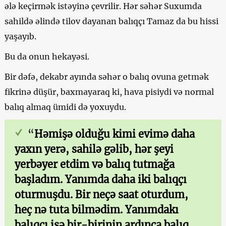
ələ keçirmək istəyinə çevrilir. Hər səhər Suxumda
sahildə əlində tilov dayanan balıqçı Tamaz da bu hissi
yaşayıb.
Bu da onun hekayəsi.
Bir dəfə, dekabr ayında səhər o balıq ovuna getmək
fikrinə düşür, baxmayaraq ki, hava pisiydi və normal
balıq almaq ümidi də yoxuydu.
“
Həmişə olduğu kimi evimə daha
yaxın yerə, sahilə gəlib, hər şeyi
yerbəyer etdim və balıq tutmağa
başladım. Yanımda daha iki balıqçı
oturmuşdu. Bir neçə saat oturdum,
heç nə tuta bilmədim. Yanımdakı
balıqçı isə bir-birinin ardınca balıq