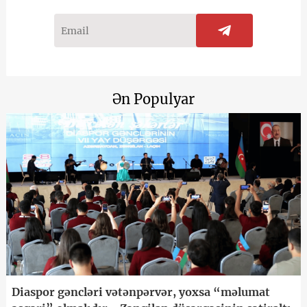
Ən Populyar
Diaspor gəncləri vətənpərvər, yoxsa “məlumat