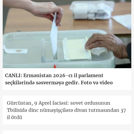
CANLI: Ermənistan 2026-cı il parlament
seçkilərində səsverməyə gedir. Foto və video
Gürcüstan, 9 Aprel faciəsi: sovet ordusunun
Tbilisidə dinc nümayişçilərə divan tutmasından 37
il ötdü