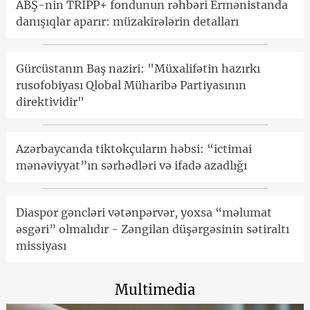
ABŞ-nin TRIPP+ fondunun rəhbəri Ermənistanda
danışıqlar aparır: müzakirələrin detalları
Gürcüstanın Baş naziri: "Müxalifətin hazırkı
rusofobiyası Qlobal Müharibə Partiyasının
direktividir"
Azərbaycanda tiktokçuların həbsi: “ictimai
mənəviyyat”ın sərhədləri və ifadə azadlığı
Diaspor gəncləri vətənpərvər, yoxsa “məlumat
əsgəri” olmalıdır - Zəngilan düşərgəsinin sətiraltı
missiyası
Multimedia