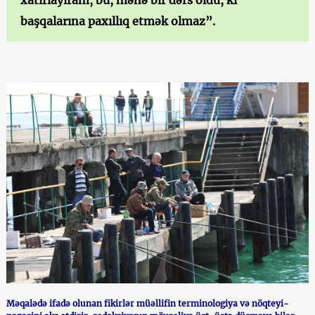
başqalarına paxıllıq etmək olmaz”.
Məqalədə ifadə olunan fikirlər müəllifin terminologiya və nöqteyi-