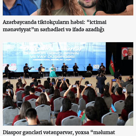
Azərbaycanda tiktokçuların həbsi: “ictimai
mənəviyyat”ın sərhədləri və ifadə azadlığı
Diaspor gəncləri vətənpərvər, yoxsa “məlumat