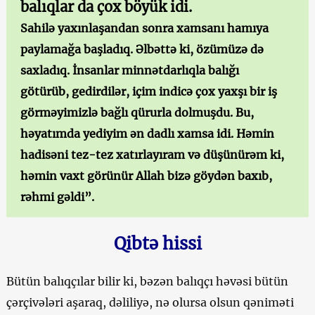
balıqlar da çox böyük idi.
Sahilə yaxınlaşandan sonra xamsanı hamıya
paylamağa başladıq. Əlbəttə ki, özümüzə də
saxladıq. İnsanlar minnətdarlıqla balığı
götürüb, gedirdilər, içim indicə çox yaxşı bir iş
görməyimizlə bağlı qürurla dolmuşdu. Bu,
həyatımda yediyim ən dadlı xamsa idi. Həmin
hadisəni tez-tez xatırlayıram və düşünürəm ki,
həmin vaxt görünür Allah bizə göydən baxıb,
rəhmi gəldi”.
Qibtə hissi
Bütün balıqçılar bilir ki, bəzən balıqçı həvəsi bütün
çərçivələri aşaraq, dəliliyə, nə olursa olsun qəniməti