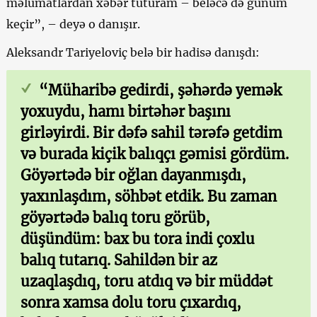
məlumatlardan xəbər tuturam – beləcə də günüm
keçir”, – deyə o danışır.
Aleksandr Tariyeloviç belə bir hadisə danışdı:
“Müharibə gedirdi, şəhərdə yemək
yoxuydu, hamı birtəhər başını
girləyirdi. Bir dəfə sahil tərəfə getdim
və burada kiçik balıqçı gəmisi gördüm.
Göyərtədə bir oğlan dayanmışdı,
yaxınlaşdım, söhbət etdik. Bu zaman
göyərtədə balıq toru görüb,
düşündüm: bax bu tora indi çoxlu
balıq tutarıq. Sahildən bir az
uzaqlaşdıq, toru atdıq və bir müddət
sonra xamsa dolu toru çıxardıq,