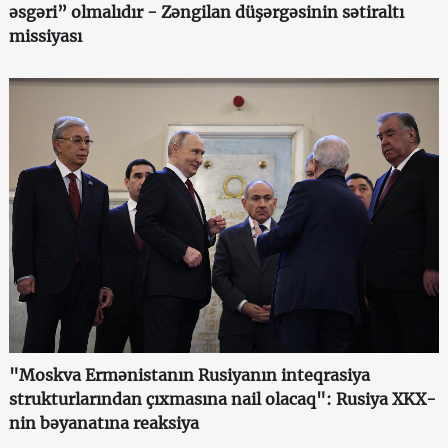
əsgəri” olmalıdır - Zəngilan düşərgəsinin sətiraltı
missiyası
"Moskva Ermənistanın Rusiyanın inteqrasiya
strukturlarından çıxmasına nail olacaq": Rusiya XKX-
nin bəyanatına reaksiya