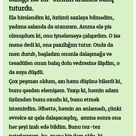
tuturdu.
Elə hirsləndim ki, özümü saxlaya bilmədim,
yadıma salanda da utanıram. Amma elə pis
olmuşdum ki, onu iynələməyə çalışırdım. O isə
mənə dedi ki, ona paxıllığım tutur. Onda da
mən durub, başladım onunla dalaşmağa və
təsadüfən onun balıq dolu vedrəsinə ilişdim, o
da suya düşdü.
Çox peşman oldum, axı hamı düşünə bilərdi ki,
bunu qəsdən eləmişəm. Yaxşı ki, həmin adam
üzümdən bunu oxudu ki, bunu etmək
istəmirdim. Əlbəttə, həmin an anlamadı, çünki
əvvəlcə az qala dalaşacaqdıq, amma sonra ona
hər şeyi izah edə bildim. Bunu tez-tez
xatırlayıram, bu, mənə bir dərs oldu, ki