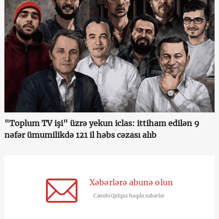
"Toplum TV işi" üzrə yekun iclas: ittiham edilən 9
nəfər ümumilikdə 121 il həbs cəzası alıb
Xəbərlərə abunə olun
Cənubi Qafqaz haqda xəbərlər