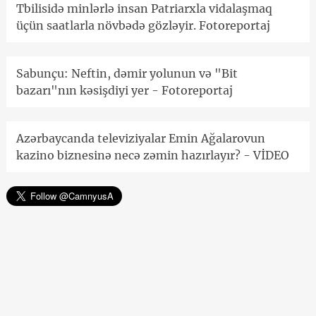
Tbilisidə minlərlə insan Patriarxla vidalaşmaq
üçün saatlarla növbədə gözləyir. Fotoreportaj
Sabunçu: Neftin, dəmir yolunun və "Bit
bazarı"nın kəsişdiyi yer - Fotoreportaj
Azərbaycanda televiziyalar Emin Ağalarovun
kazino biznesinə necə zəmin hazırlayır? - VİDEO