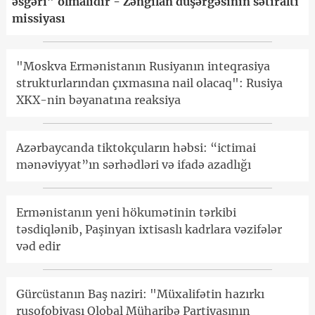
əsgəri” olmalıdır - Zəngilan düşərgəsinin sətiraltı
missiyası
"Moskva Ermənistanın Rusiyanın inteqrasiya
strukturlarından çıxmasına nail olacaq": Rusiya
XKX-nin bəyanatına reaksiya
Azərbaycanda tiktokçuların həbsi: “ictimai
mənəviyyat”ın sərhədləri və ifadə azadlığı
Ermənistanın yeni hökumətinin tərkibi
təsdiqlənib, Paşinyan ixtisaslı kadrlara vəzifələr
vəd edir
Gürcüstanın Baş naziri: "Müxalifətin hazırkı
rusofobiyası Qlobal Müharibə Partiyasının