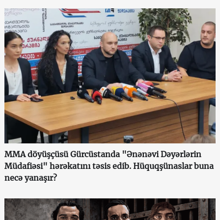
MMA döyüşçüsü Gürcüstanda "Ənənəvi Dəyərlərin
Müdafiəsi" hərəkatını təsis edib. Hüquqşünaslar buna
necə yanaşır?