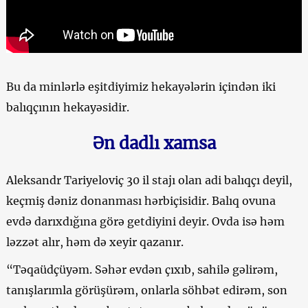
Bu da minlərlə eşitdiyimiz hekayələrin içindən iki
balıqçının hekayəsidir.
Ən dadlı xamsa
Aleksandr Tariyeloviç 30 il stajı olan adi balıqçı deyil,
keçmiş dəniz donanması hərbiçisidir. Balıq ovuna
evdə darıxdığına görə getdiyini deyir. Ovda isə həm
ləzzət alır, həm də xeyir qazanır.
“Təqaüdçüyəm. Səhər evdən çıxıb, sahilə gəlirəm,
tanışlarımla görüşürəm, onlarla söhbət edirəm, son