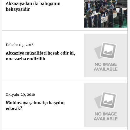
Abxaziyadan iki balıqçının
hekayəsidir
Dekabr 05, 2016
Abxaziya müxalifəti hesab edir ki,
ona zərbə endirilib
Oktyabr 29, 2016
Moldovaya şahmatçı başçılıq
edəcək?