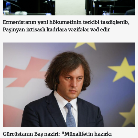
Ermənistanın yeni hökumətinin tərkibi təsdiqlənib,
Paşinyan ixtisaslı kadrlara vəzifələr vəd edir
Gürcüstanın Baş naziri: "Müxalifətin hazırkı