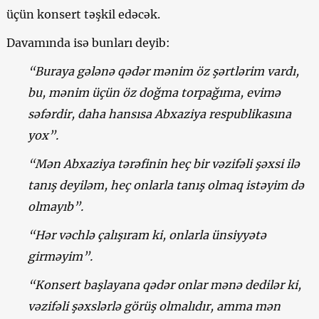
üçün konsert təşkil edəcək.
Davamında isə bunları deyib:
“Buraya gələnə qədər mənim öz şərtlərim vardı,
bu, mənim üçün öz doğma torpağıma, evimə
səfərdir, daha hansısa Abxaziya respublikasına
yox”.
“Mən Abxaziya tərəfinin heç bir vəzifəli şəxsi ilə
tanış deyiləm, heç onlarla tanış olmaq istəyim də
olmayıb”.
“Hər vəchlə çalışıram ki, onlarla ünsiyyətə
girməyim”.
“Konsert başlayana qədər onlar mənə dedilər ki,
vəzifəli şəxslərlə görüş olmalıdır, amma mən