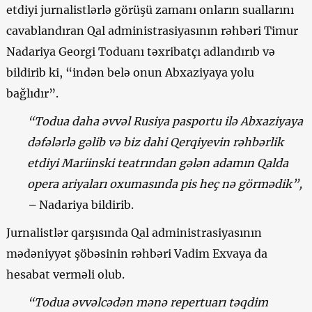
etdiyi jurnalistlərlə görüşü zamanı onların suallarını
cavablandıran Qal administrasiyasının rəhbəri Timur
Nadariya Georgi Toduanı təxribatçı adlandırıb və
bildirib ki, “indən belə onun Abxaziyaya yolu
bağlıdır”.
“Todua daha əvvəl Rusiya pasportu ilə Abxaziyaya
dəfələrlə gəlib və biz dahi Qerqiyevin rəhbərlik
etdiyi Mariinski teatrından gələn adamın Qalda
opera ariyaları oxumasında pis heç nə görmədik”,
–
Nadariya bildirib.
Jurnalistlər qarşısında Qal administrasiyasının
mədəniyyət şöbəsinin rəhbəri Vadim Exvaya da
hesabat verməli olub.
“Todua əvvəlcədən mənə repertuarı təqdim