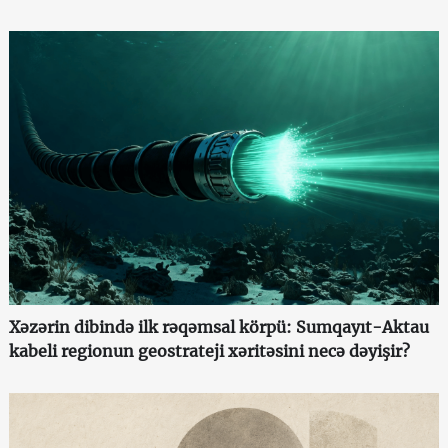
Xəzərin dibində ilk rəqəmsal körpü: Sumqayıt-Aktau
kabeli regionun geostrateji xəritəsini necə dəyişir?