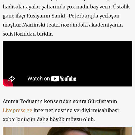
hadisələr əyalət şəhərində çox nadir baş verir. Üstəlik
gənc ifaçı Rusiyanın Sankt-Peterburqda yerləşən
məşhur Mariinski teatrı nəzdindəki akademiyanın
solistlərindən biridir.
Amma Toduanın konsertdən sonra Gürcüstanın
Livepress.ge
internet nəşrinə verdiyi müsahibəsi
xəbərlər üçün daha böyük mövzu olub.