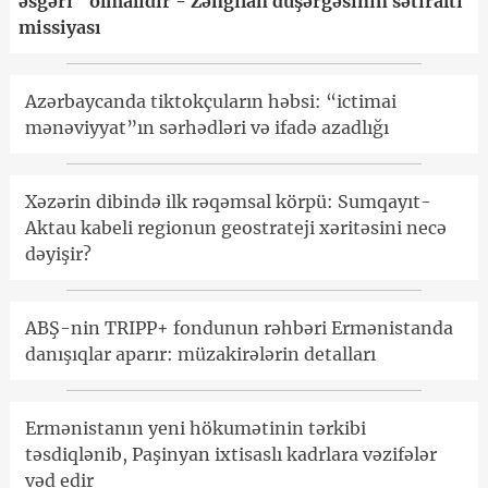
əsgəri” olmalıdır - Zəngilan düşərgəsinin sətiraltı
missiyası
Azərbaycanda tiktokçuların həbsi: “ictimai
mənəviyyat”ın sərhədləri və ifadə azadlığı
Xəzərin dibində ilk rəqəmsal körpü: Sumqayıt-
Aktau kabeli regionun geostrateji xəritəsini necə
dəyişir?
ABŞ-nin TRIPP+ fondunun rəhbəri Ermənistanda
danışıqlar aparır: müzakirələrin detalları
Ermənistanın yeni hökumətinin tərkibi
təsdiqlənib, Paşinyan ixtisaslı kadrlara vəzifələr
vəd edir