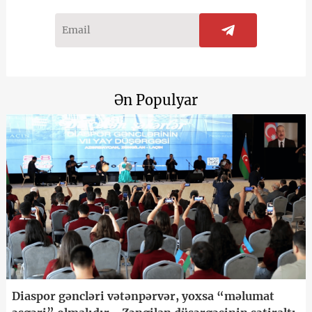
Ən Populyar
Diaspor gəncləri vətənpərvər, yoxsa “məlumat