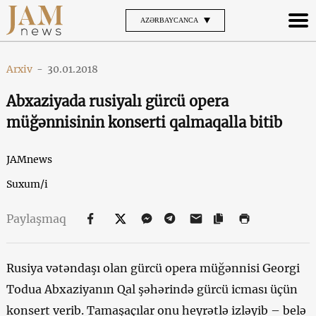
AZƏRBAYCANCA
Arxiv
-
30.01.2018
Abxaziyada rusiyalı gürcü opera
müğənnisinin konserti qalmaqalla bitib
JAMnews
Suxum/i
Paylaşmaq
Rusiya vətəndaşı olan gürcü opera müğənnisi Georgi
Todua Abxaziyanın Qal şəhərində gürcü icması üçün
konsert verib. Tamaşaçılar onu heyrətlə izləyib – belə