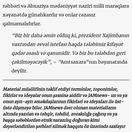
rəhbəri və Abxaziya mədəniyyət naziri milli maraqlara
xəyanətdə günahkardır və onlar cəzasız
qalmamalıdırlar.
“Biz bir daha əmin olduq ki, prezident Xajimbanın
vaxtından əvvəl istefası haqda tələbimiz kifayət
qədər əsaslı və qanunidir. Və biz bu tələbdən geri
çəkilməyəcəyik”, – “
Amtsaxara”nın bəyanatında
deyilir.
Material müəllifinin təklif etdiyi terminlər, toponimlər,
fikirlər və ideyalar onun şəxsinə aiddir və JAMnews- un və ya
onun ayrı-ayrı əməkdaşlarının fikirləri və ideyaları ilə üst-
üstə düşməyə bilər. JAMnews dərc olunan materialların
altında yazılan və təhqir, təhdid, zorakılığa çağırış və ya
başqa səbəblərdən etnik narazılıq doğuran kimi
dəyərləndirilən şərhləri silmək haqqını öz üzərində saxlayır