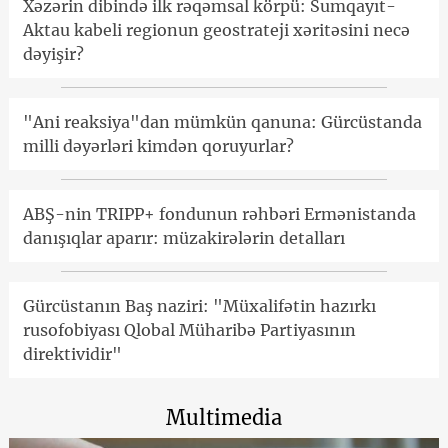
Xəzərin dibində ilk rəqəmsal körpü: Sumqayıt-
Aktau kabeli regionun geostrateji xəritəsini necə
dəyişir?
"Ani reaksiya"dan mümkün qanuna: Gürcüstanda
milli dəyərləri kimdən qoruyurlar?
ABŞ-nin TRIPP+ fondunun rəhbəri Ermənistanda
danışıqlar aparır: müzakirələrin detalları
Gürcüstanın Baş naziri: "Müxalifətin hazırkı
rusofobiyası Qlobal Müharibə Partiyasının
direktividir"
Multimedia