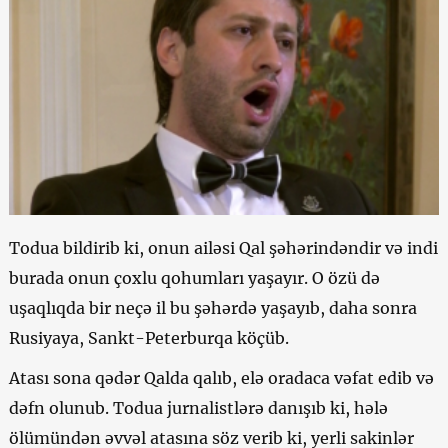
Todua bildirib ki, onun ailəsi Qal şəhərindəndir və indi
burada onun çoxlu qohumları yaşayır. O özü də
uşaqlıqda bir neçə il bu şəhərdə yaşayıb, daha sonra
Rusiyaya, Sankt-Peterburqa köçüb.
Atası sona qədər Qalda qalıb, elə oradaca vəfat edib və
dəfn olunub. Todua jurnalistlərə danışıb ki, hələ
ölümündən əvvəl atasına söz verib ki, yerli sakinlər