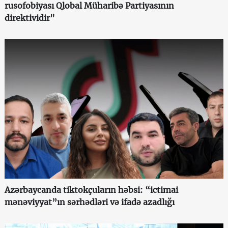
rusofobiyası Qlobal Müharibə Partiyasının
direktividir"
Azərbaycanda tiktokçuların həbsi: “ictimai
mənəviyyat”ın sərhədləri və ifadə azadlığı