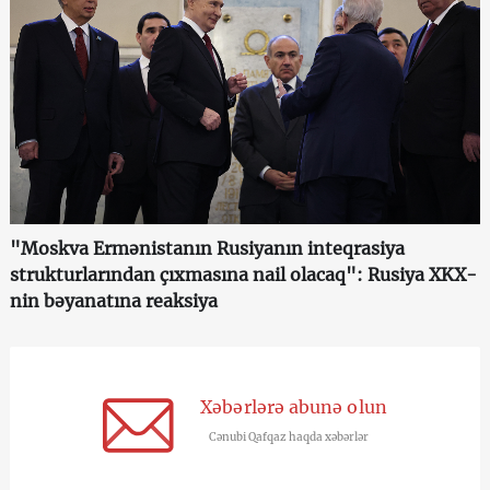
"Moskva Ermənistanın Rusiyanın inteqrasiya
strukturlarından çıxmasına nail olacaq": Rusiya XKX-
nin bəyanatına reaksiya
Xəbərlərə abunə olun
Cənubi Qafqaz haqda xəbərlər