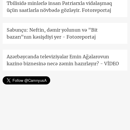
Tbilisidə minlərlə insan Patriarxla vidalaşmaq
üçün saatlarla növbədə gözləyir. Fotoreportaj
Sabunçu: Neftin, dəmir yolunun və "Bit
bazarı"nın kəsişdiyi yer - Fotoreportaj
Azərbaycanda televiziyalar Emin Ağalarovun
kazino biznesinə necə zəmin hazırlayır? - VİDEO