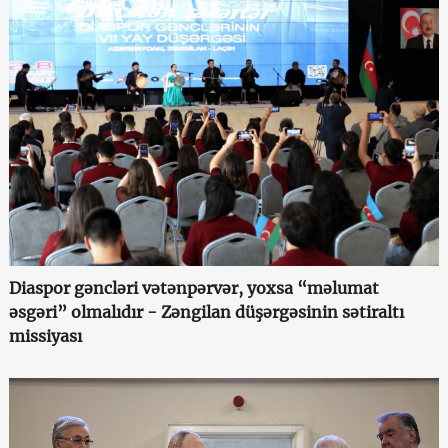
Diaspor gəncləri vətənpərvər, yoxsa “məlumat
əsgəri” olmalıdır - Zəngilan düşərgəsinin sətiraltı
missiyası