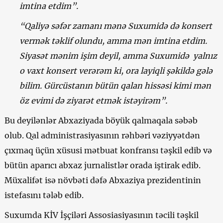
imtina etdim”.
“Qaliyə səfər zamanı mənə Suxumidə də konsert
vermək təklif olundu, amma mən imtina etdim.
Siyasət mənim işim deyil, amma Suxumidə yalnız
o vaxt konsert verərəm ki, ora layiqli şəkildə gələ
bilim. Gürcüstanın bütün qalan hissəsi kimi mən
öz evimi də ziyarət etmək istəyirəm”.
Bu deyilənlər Abxaziyada böyük qalmaqala səbəb
olub. Qal administrasiyasının rəhbəri vəziyyətdən
çıxmaq üçün xüsusi mətbuat konfransı təşkil edib və
bütün aparıcı abxaz jurnalistlər orada iştirak edib.
Müxalifət isə növbəti dəfə Abxaziya prezidentinin
istefasını tələb edib.
Suxumda KİV İşçiləri Assosiasiyasının təcili təşkil