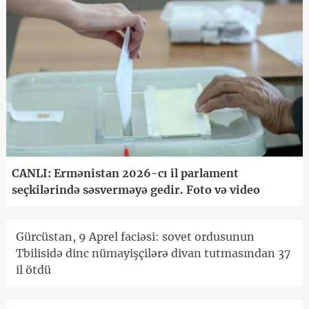
CANLI: Ermənistan 2026-cı il parlament
seçkilərində səsverməyə gedir. Foto və video
Gürcüstan, 9 Aprel faciəsi: sovet ordusunun
Tbilisidə dinc nümayişçilərə divan tutmasından 37
il ötdü