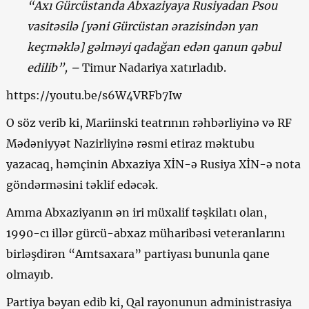
“Axı Gürcüstanda Abxaziyaya Rusiyadan Psou
vasitəsilə [yəni Gürcüstan ərazisindən yan
keçməklə] gəlməyi qadağan edən qanun qəbul
edilib”, –
Timur Nadariya xatırladıb.
https://youtu.be/s6W4VRFb7Iw
O söz verib ki, Mariinski teatrının rəhbərliyinə və RF
Mədəniyyət Nazirliyinə rəsmi etiraz məktubu
yazacaq, həmçinin Abxaziya XİN-ə Rusiya XİN-ə nota
göndərməsini təklif edəcək.
Amma Abxaziyanın ən iri müxalif təşkilatı olan,
1990-cı illər gürcü-abxaz müharibəsi veteranlarını
birləşdirən “Amtsaxara” partiyası bununla qane
olmayıb.
Partiya bəyan edib ki, Qal rayonunun administrasiya