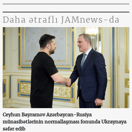
Daha ətraflı JAMnews-da
Ceyhun Bayramov Azərbaycan-Rusiya
münasibətlərinin normallaşması fonunda Ukraynaya
səfər edib