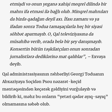
etmişdi və onun yeganə xahişi meqrel dilində bir
mahnı ifa etməsi ilə bağlı olub. Minqrel mahnıları
da bizdə qadağan deyil axı. İfası zamanı və ya
ifadan sonra Todua tamaşaçılarla heç bir siyasi
söhbət aparmayıb. O, Qal televiziyasına da
müsahibə verib, orada belə bir şey danışmayıb.
Konsertin bütün təşkilatçıları onun sonradan
jurnalistlərə dediklərinə mat qalıblar”, –
Exvaya
deyib.
Qal administrasiyasının rəhbərliyi Georgi Toduanın
Abxaziyaya Soçidən Psou nəzarət-keçid
məntəqəsindən keçərək gəldiyini vurğulayıb və
bildirib ki, məhz bu onların “yetəri qədər ayıq-sayıq”
olmamasına səbəb olub.