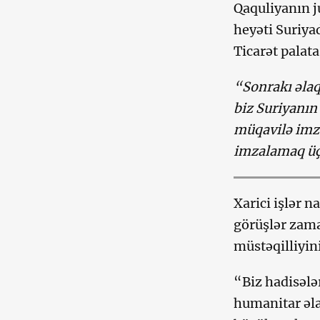
Qaquliyanın j
heyəti Suriya
Ticarət palat
“Sonrakı əlaq
biz Suriyanın
müqavilə imza
imzalamaq üç
Xarici işlər n
görüşlər zama
müstəqilliyin
“Biz hadisələr
humanitar əla