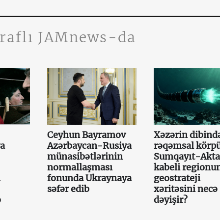
traflı JAMnews-da
Ceyhun Bayramov
Xəzərin dibində
ya
Azərbaycan-Rusiya
rəqəmsal körpü
münasibətlərinin
Sumqayıt-Akt
normallaşması
kabeli regionu
ı
fonunda Ukraynaya
geostrateji
səfər edib
xəritəsini necə
ə
dəyişir?