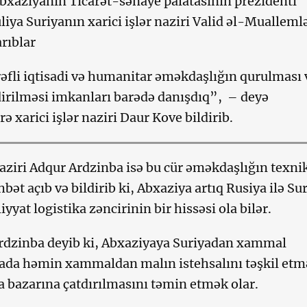
bxaziyanın Ticarət-sənaye palatasının prezidenti
iya Suriyanın xarici işlər naziri Valid əl-Mualleml
rıblar
rəfli iqtisadi və humanitar əməkdaşlığın qurulması 
dirilməsi imkanları barədə danışdıq”, – deyə
rə xarici işlər naziri Daur Kove bildirib.
naziri Adqur Ardzinba isə bu cür əməkdaşlığın texni
bət açıb və bildirib ki, Abxaziya artıq Rusiya ilə Su
yyat logistika zəncirinin bir hissəsi ola bilər.
rdzinba deyib ki, Abxaziyaya Suriyadan xammal
ada həmin xammaldan malın istehsalını təşkil etm
a bazarına çatdırılmasını təmin etmək olar.