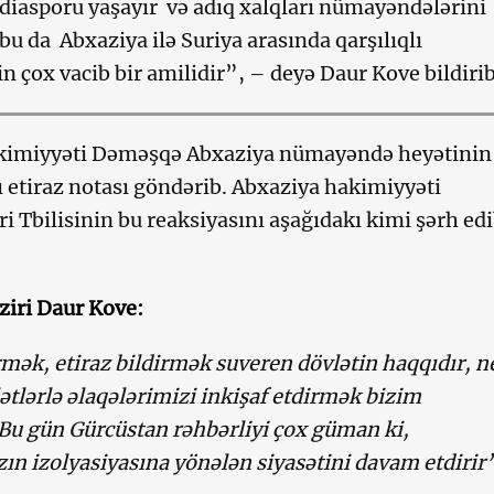
diasporu yaşayır və adıq xalqları nümayəndələrini
, bu da Abxaziya ilə Suriya arasında qarşılıqlı
n çox vacib bir amilidir”, – deyə Daur Kove bildirib
kimiyyəti Dəməşqə Abxaziya nümayəndə heyətinin
lı etiraz notası göndərib. Abxaziya hakimiyyəti
 Tbilisinin bu reaksiyasını aşağıdakı kimi şərh edi
aziri Daur Kove:
ək, etiraz bildirmək suveren dövlətin haqqıdır, n
lətlərlə əlaqələrimizi inkişaf etdirmək bizim
Bu gün Gürcüstan rəhbərliyi çox güman ki,
ın izolyasiyasına yönələn siyasətini davam etdirir”