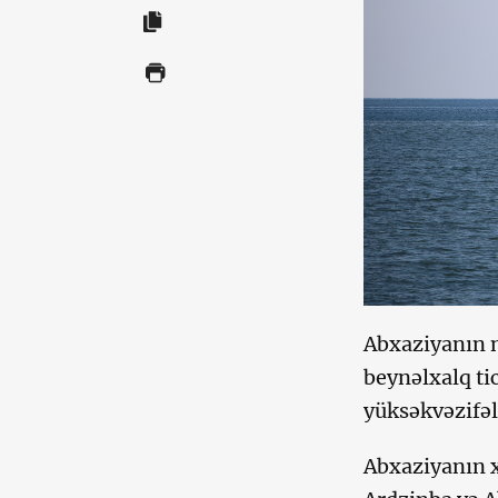
Abxaziyanın 
beynəlxalq ti
yüksəkvəzifəli
Abxaziyanın xa