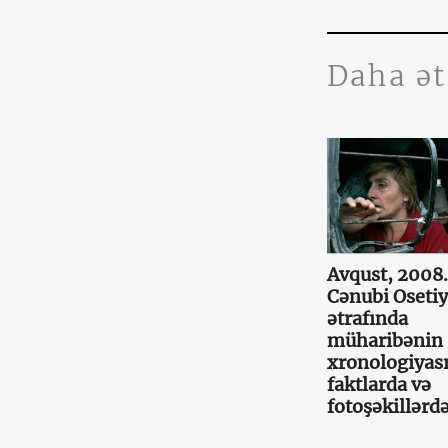
Daha ə
Avqust, 2008.
Cənubi Oseti
ətrafında
müharibənin
xronologiyas
faktlarda və
fotoşəkillərd