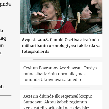
qında
də
maq
Avqust, 2008. Cənubi Osetiya ətrafında
ın
müharibənin xronologiyası faktlarda və
fotoşəkillərdə
r
Ceyhun Bayramov Azərbaycan-Rusiya
münasibətlərinin normallaşması
fonunda Ukraynaya səfər edib
ib.
Xəzərin dibində ilk rəqəmsal körpü:
Sumqayıt-Aktau kabeli regionun
geostrateji xəritəsini necə dəyişir?