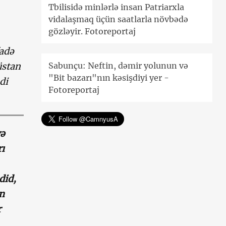
Tbilisidə minlərlə insan Patriarxla
vidalaşmaq üçün saatlarla növbədə
gözləyir. Fotoreportaj
fadə
üstan
Sabunçu: Neftin, dəmir yolunun və
"Bit bazarı"nın kəsişdiyi yer -
di
Fotoreportaj
və
ı
did,
an
r