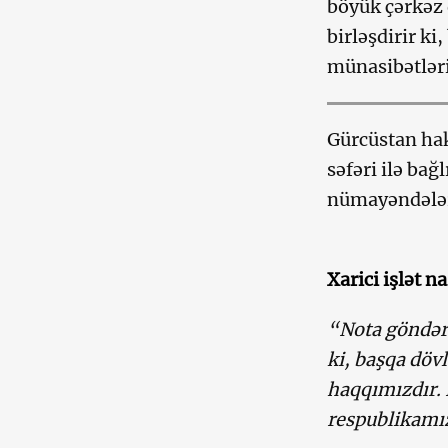
böyük çərkəz 
birləşdirir ki
münasibətləri
Gürcüstan ha
səfəri ilə bağ
nümayəndələri
Xarici işlət n
“Nota göndərm
ki, başqa döv
haqqımızdır. 
respublikamız