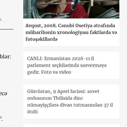
.
Avqust, 2008. Cənubi Osetiya ətrafında
müharibənin xronologiyası faktlarda və
fotoşəkillərdə
blər:
CANLI: Ermənistan 2026-cı il
parlament seçkilərində səsverməyə
gedir. Foto və video
Gürcüstan, 9 Aprel faciəsi: sovet
ecə
ordusunun Tbilisidə dinc
nümayişçilərə divan tutmasından 37 il
ötdü
.