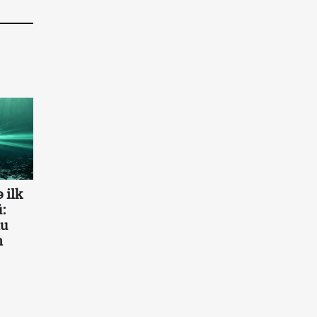
 ilk
:
au
n