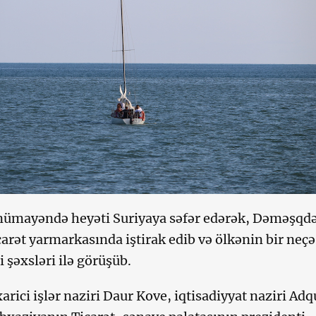
nümayəndə heyəti Suriyaya səfər edərək, Dəməşqd
carət yarmarkasında iştirak edib və ölkənin bir neçə
 şəxsləri ilə görüşüb.
rici işlər naziri Daur Kove, iqtisadiyyat naziri Adq