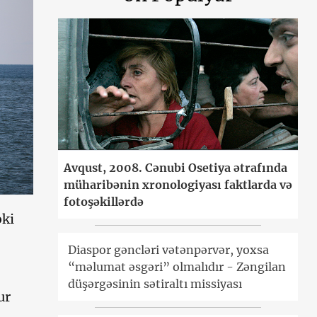
Avqust, 2008. Cənubi Osetiya ətrafında
müharibənin xronologiyası faktlarda və
fotoşəkillərdə
əki
Diaspor gəncləri vətənpərvər, yoxsa
“məlumat əsgəri” olmalıdır - Zəngilan
düşərgəsinin sətiraltı missiyası
ur