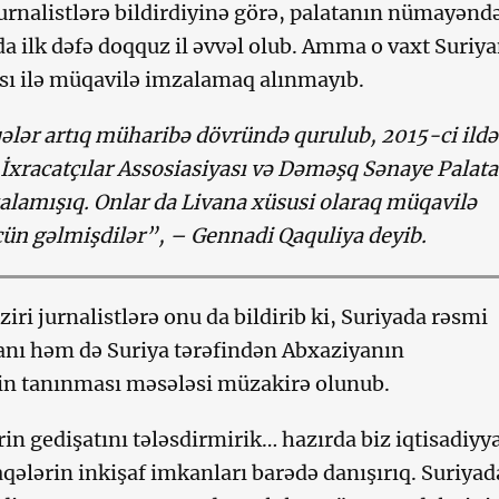
urnalistlərə bildirdiyinə görə, palatanın nümayənd
da ilk dəfə doqquz il əvvəl olub. Amma o vaxt Suriy
ası ilə müqavilə imzalamaq alınmayıb.
ələr artıq müharibə dövründə qurulub, 2015-ci ildə
 İxracatçılar Assosiasiyası və Dəməşq Sənaye Palatas
lamışıq. Onlar da Livana xüsusi olaraq müqavilə
ün gəlmişdilər”, – Gennadi Qaquliya deyib.
aziri jurnalistlərə onu da bildirib ki, Suriyada rəsmi
nı həm də Suriya tərəfindən Abxaziyanın
in tanınması məsələsi müzakirə olunub.
in gedişatını tələsdirmirik… hazırda biz iqtisadiyya
qələrin inkişaf imkanları barədə danışırıq. Suriyad