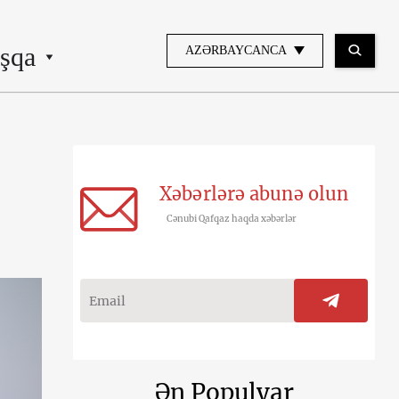
şqa
AZƏRBAYCANCA
Xəbərlərə abunə olun
Cənubi Qafqaz haqda xəbərlər
Ən Populyar