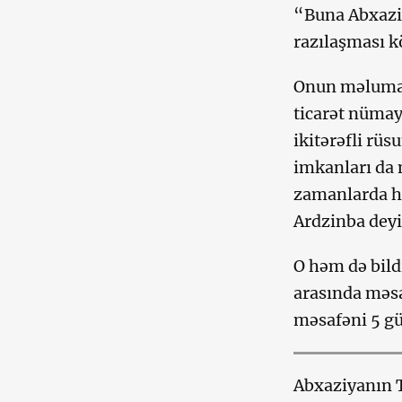
“Buna Abxaziy
razılaşması kö
Onun məlumat
ticarət nümay
ikitərəfli rü
imkanları da 
zamanlarda ha
Ardzinba deyi
O həm də bild
arasında məsa
məsafəni 5 gü
Abxaziyanın T