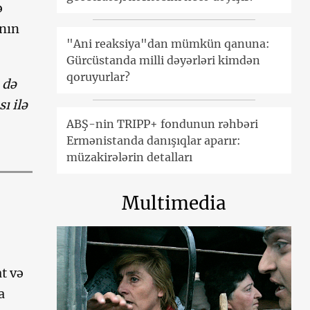
ə
anın
"Ani reaksiya"dan mümkün qanuna:
Gürcüstanda milli dəyərləri kimdən
qoruyurlar?
 də
ı ilə
ABŞ-nin TRIPP+ fondunun rəhbəri
Ermənistanda danışıqlar aparır:
müzakirələrin detalları
Multimedia
t və
a