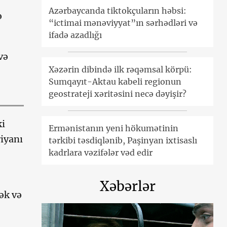
Azərbaycanda tiktokçuların həbsi:
ə
“ictimai mənəviyyat”ın sərhədləri və
ifadə azadlığı
və
Xəzərin dibində ilk rəqəmsal körpü:
Sumqayıt-Aktau kabeli regionun
geostrateji xəritəsini necə dəyişir?
ki
Ermənistanın yeni hökumətinin
riyanı
tərkibi təsdiqlənib, Paşinyan ixtisaslı
kadrlara vəzifələr vəd edir
Xəbərlər
ək və