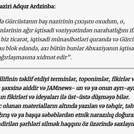
naziri Adqur Ardzinba:
a Gürcüstanın baş nazirinin çıxışını oxudum, o,
nlərinin ağır iqtisadi vəziyyətindən narahatlığını i
biz ticarət, iqtisadi münasibətləri quranda və Gürc
 blok edəndə, axı bütün bunlar Abxaziyanın iqtisa
ağırlaşmasına xidmət edir”.
ifinin təklif etdiyi terminlər, toponimlər, fikirlər 
 şəxsinə aiddir və JAMnews- un və ya onun ayrı-ayr
 fikirləri və ideyaları ilə üst-üstə düşməyə bilər.
olunan materialların altında yazılan və təhqir, təh
ğırış və ya başqa səbəblərdən etnik narazılıq doğur
dirilən şərhləri silmək haqqını öz üzərində saxlayı