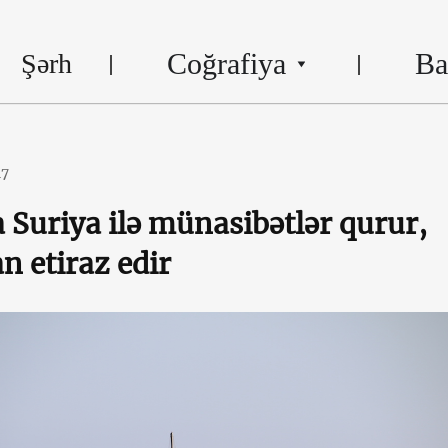
Coğrafiya
Ba
Şərh
17
 Suriya ilə münasibətlər qurur,
n etiraz edir