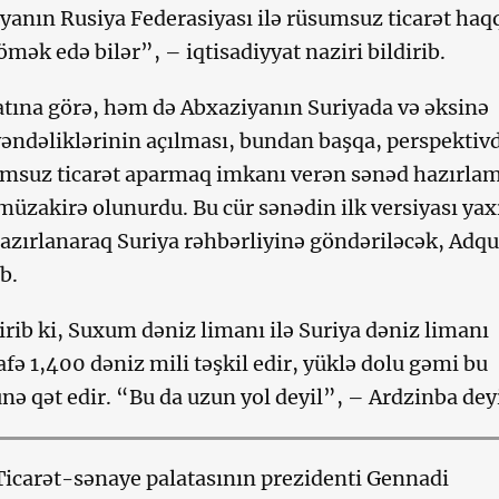
anın Rusiya Federasiyası ilə rüsumsuz ticarət haq
mək edə bilər”, – iqtisadiyyat naziri bildirib.
ına görə, həm də Abxaziyanın Suriyada və əksinə
əndəliklərinin açılması, bundan başqa, perspektiv
sumsuz ticarət aparmaq imkanı verən sənəd hazırla
müzakirə olunurdu. Bu cür sənədin ilk versiyası yax
zırlanaraq Suriya rəhbərliyinə göndəriləcək, Adqu
b.
irib ki, Suxum dəniz limanı ilə Suriya dəniz limanı
fə 1,400 dəniz mili təşkil edir, yüklə dolu gəmi bu
nə qət edir. “Bu da uzun yol deyil”, – Ardzinba dey
icarət-sənaye palatasının prezidenti Gennadi