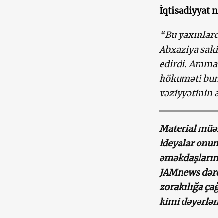
İqtisadiyyat 
“Bu yaxınlard
Abxaziya saki
edirdi. Amma 
hökuməti bunu
vəziyyətinin 
Material müəll
ideyalar onun
əməkdaşlarının
JAMnews dərc 
zorakılığa ça
kimi dəyərlən