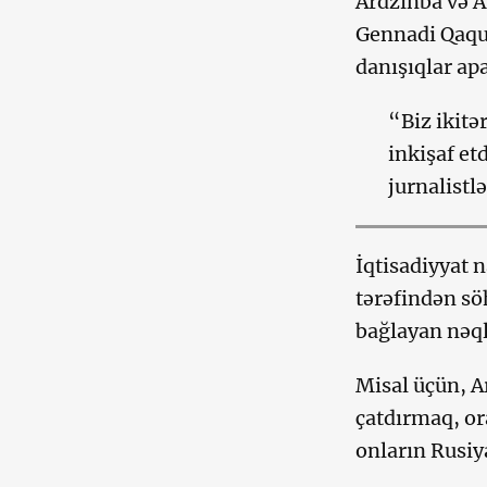
Ardzinba və A
Gennadi Qaqul
danışıqlar apa
“Biz ikitə
inkişaf et
jurnalistlə
İqtisadiyyat 
tərəfindən söh
bağlayan nəqli
Misal üçün, A
çatdırmaq, or
onların Rusiy