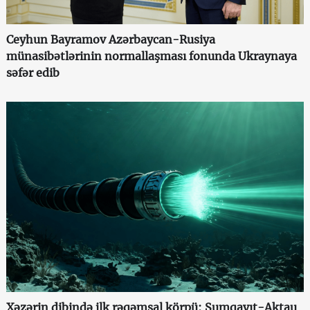
Ceyhun Bayramov Azərbaycan-Rusiya
münasibətlərinin normallaşması fonunda Ukraynaya
səfər edib
Xəzərin dibində ilk rəqəmsal körpü: Sumqayıt-Aktau