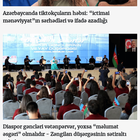
Azərbaycanda tiktokçuların həbsi: “ictimai
mənəviyyat”ın sərhədləri və ifadə azadlığı
Diaspor gəncləri vətənpərvər, yoxsa “məlumat
əsgəri” olmalıdır - Zəngilan düşərgəsinin sətiraltı