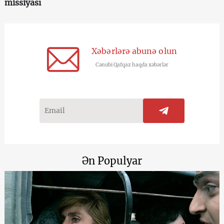
missiyası
Xəbərlərə abunə olun
Cənubi Qafqaz haqda xəbərlər
Ən Populyar