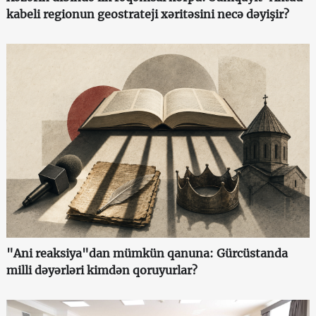
kabeli regionun geostrateji xəritəsini necə dəyişir?
"Ani reaksiya"dan mümkün qanuna: Gürcüstanda
milli dəyərləri kimdən qoruyurlar?