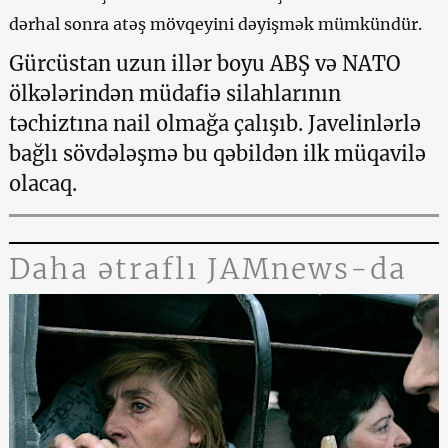
dərhal sonra atəş mövqeyini dəyişmək mümkündür.
Gürcüstan uzun illər boyu ABŞ və NATO
ölkələrindən müdafiə silahlarının
təchiztına nail olmağa çalışıb. Javelinlərlə
bağlı sövdələşmə bu qəbildən ilk müqavilə
olacaq.
Daha ətraflı JAMnews-da