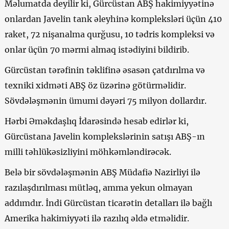
Məlumatda deyilir ki, Gürcüstan ABŞ hakimiyyətinə
onlardan Javelin tank əleyhinə kompleksləri üçün 410
raket, 72 nişanalma qurğusu, 10 tədris kompleksi və
onlar üçün 70 mərmi almaq istədiyini bildirib.
Gürcüstan tərəfinin təklifinə əsasən çatdırılma və
texniki xidməti ABŞ öz üzərinə götürməlidir.
Sövdələşmənin ümumi dəyəri 75 milyon dollardır.
Hərbi Əməkdaşlıq İdarəsində hesab edirlər ki,
Gürcüstana Javelin komplekslərinin satışı ABŞ-ın
milli təhlükəsizliyini möhkəmləndirəcək.
Belə bir sövdələşmənin ABŞ Müdafiə Nazirliyi ilə
razılaşdırılması mütləq, amma yekun olmayan
addımdır. İndi Gürcüstan ticarətin detalları ilə bağlı
Amerika hakimiyyəti ilə razılıq əldə etməlidir.