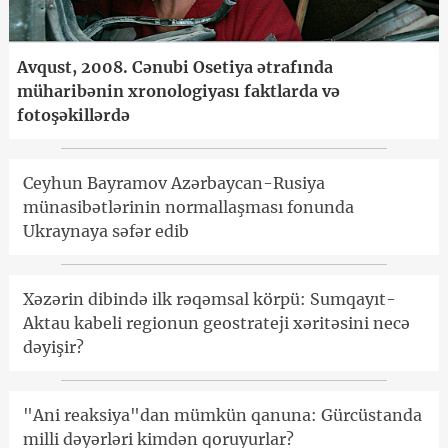
Avqust, 2008. Cənubi Osetiya ətrafında
müharibənin xronologiyası faktlarda və
fotoşəkillərdə
Ceyhun Bayramov Azərbaycan-Rusiya
münasibətlərinin normallaşması fonunda
Ukraynaya səfər edib
Xəzərin dibində ilk rəqəmsal körpü: Sumqayıt-
Aktau kabeli regionun geostrateji xəritəsini necə
dəyişir?
"Ani reaksiya"dan mümkün qanuna: Gürcüstanda
milli dəyərləri kimdən qoruyurlar?