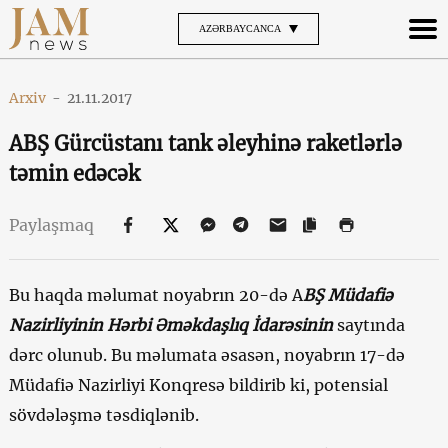
AZƏRBAYCANCA
Arxiv
-
21.11.2017
ABŞ Gürcüstanı tank əleyhinə raketlərlə
təmin edəcək
Paylaşmaq
Bu haqda məlumat noyabrın 20-də A
BŞ Müdafiə
Nazirliyinin Hərbi Əməkdaşlıq İdarəsinin
saytında
dərc olunub. Bu məlumata əsasən, noyabrın 17-də
Müdafiə Nazirliyi Konqresə bildirib ki, potensial
sövdələşmə təsdiqlənib.