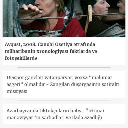
Avqust, 2008. Cənubi Osetiya ətrafında
müharibənin xronologiyası faktlarda və
fotoşəkillərdə
Diaspor gəncləri vətənpərvər, yoxsa “məlumat
əsgəri” olmalıdır - Zəngilan düşərgəsinin sətiraltı
missiyası
Azərbaycanda tiktokçuların həbsi: “ictimai
mənəviyyat”ın sərhədləri və ifadə azadlığı