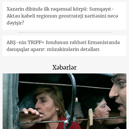
Xəzərin dibində ilk rəqəmsal körpü: Sumqayıt-
Aktau kabeli regionun geostrateji xəritəsini necə
dəyişir?
ABŞ-nin TRIPP+ fondunun rəhbəri Ermənistanda
danışıqlar aparır: müzakirələrin detalları
Xəbərlər