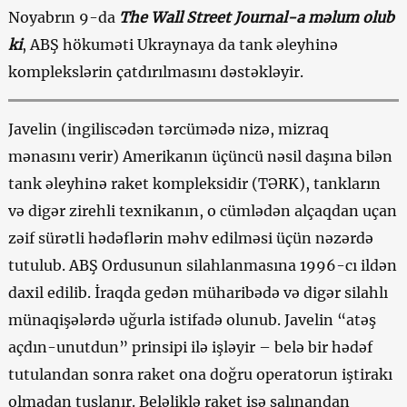
Noyabrın 9-da
The Wall Street Journal-a məlum olub
ki
, ABŞ hökuməti Ukraynaya da tank əleyhinə
komplekslərin çatdırılmasını dəstəkləyir.
Javelin (ingiliscədən tərcümədə nizə, mizraq
mənasını verir) Amerikanın üçüncü nəsil daşına bilən
tank əleyhinə raket kompleksidir (TƏRK), tankların
və digər zirehli texnikanın, o cümlədən alçaqdan uçan
zəif sürətli hədəflərin məhv edilməsi üçün nəzərdə
tutulub. ABŞ Ordusunun silahlanmasına 1996-cı ildən
daxil edilib. İraqda gedən müharibədə və digər silahlı
münaqişələrdə uğurla istifadə olunub. Javelin “atəş
açdın-unutdun” prinsipi ilə işləyir – belə bir hədəf
tutulandan sonra raket ona doğru operatorun iştirakı
olmadan tuşlanır. Beləliklə raket işə salınandan