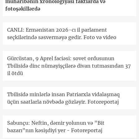
müharibənin xronologiyası faktlarda və
fotoşəkillərdə
CANLI: Ermənistan 2026-cı il parlament
seçkilərində səsverməyə gedir. Foto və video
Gürcüstan, 9 Aprel faciəsi: sovet ordusunun
Tbilisidə dinc nümayişçilərə divan tutmasından 37
il ötdü
Tbilisidə minlərlə insan Patriarxla vidalaşmaq
üçün saatlarla növbədə gözləyir. Fotoreportaj
Sabunçu: Neftin, dəmir yolunun və "Bit
bazarı"nın kəsişdiyi yer - Fotoreportaj