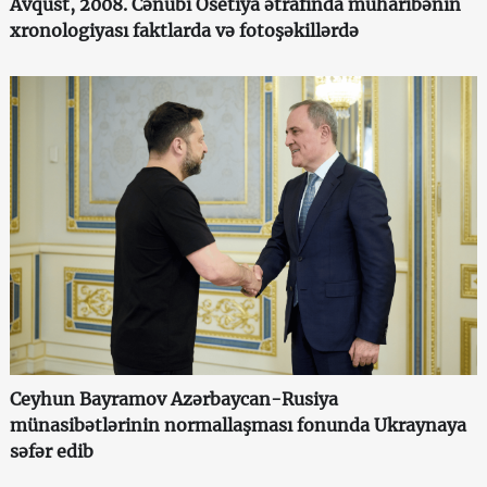
Avqust, 2008. Cənubi Osetiya ətrafında müharibənin
xronologiyası faktlarda və fotoşəkillərdə
Ceyhun Bayramov Azərbaycan-Rusiya
münasibətlərinin normallaşması fonunda Ukraynaya
səfər edib