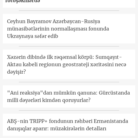
fotoşəkillərdə
Ceyhun Bayramov Azərbaycan-Rusiya
münasibətlərinin normallaşması fonunda
Ukraynaya səfər edib
Xəzərin dibində ilk rəqəmsal körpü: Sumqayıt-
Aktau kabeli regionun geostrateji xəritəsini necə
dəyişir?
"Ani reaksiya"dan mümkün qanuna: Gürcüstanda
milli dəyərləri kimdən qoruyurlar?
ABŞ-nin TRIPP+ fondunun rəhbəri Ermənistanda
danışıqlar aparır: müzakirələrin detalları