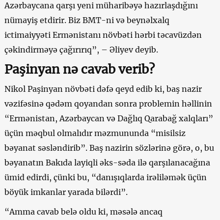
Azərbaycana qarşı yeni müharibəyə hazırlaşdığını
nümayiş etdirir. Biz BMT-ni və beynəlxalq
ictimaiyyəti Ermənistanı növbəti hərbi təcavüzdən
çəkindirməyə çağırırıq”, – Əliyev deyib.
Paşinyan nə cavab verib?
Nikol Paşinyan növbəti dəfə qeyd edib ki, baş nazir
vəzifəsinə qədəm qoyandan sonra problemin həllinin
“Ermənistan, Azərbaycan və Dağlıq Qarabağ xalqları”
üçün məqbul olmalıdır məzmununda “misilsiz
bəyanat səsləndirib”. Baş nazirin sözlərinə görə, o, bu
bəyanatın Bakıda layiqli əks-səda ilə qarşılanacağına
ümid edirdi, çünki bu, “danışıqlarda irəliləmək üçün
böyük imkanlar yarada bilərdi”.
“Amma cavab belə oldu ki, məsələ ancaq