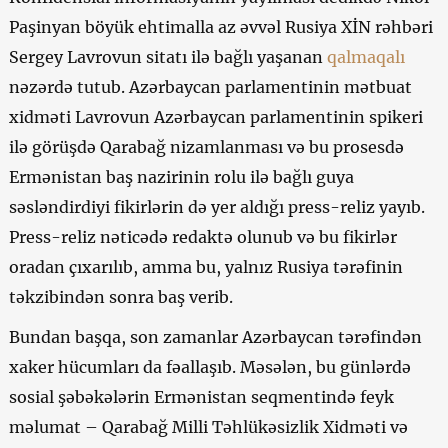
Paşinyan böyük ehtimalla az əvvəl Rusiya XİN rəhbəri
Sergey Lavrovun sitatı ilə bağlı yaşanan
qalmaqalı
nəzərdə tutub. Azərbaycan parlamentinin mətbuat
xidməti Lavrovun Azərbaycan parlamentinin spikeri
ilə görüşdə Qarabağ nizamlanması və bu prosesdə
Ermənistan baş nazirinin rolu ilə bağlı guya
səsləndirdiyi fikirlərin də yer aldığı press-reliz yayıb.
Press-reliz nəticədə redaktə olunub və bu fikirlər
oradan çıxarılıb, amma bu, yalnız Rusiya tərəfinin
təkzibindən sonra baş verib.
Bundan başqa, son zamanlar Azərbaycan tərəfindən
xaker hücumları da fəallaşıb. Məsələn, bu günlərdə
sosial şəbəkələrin Ermənistan seqmentində feyk
məlumat – Qarabağ Milli Təhlükəsizlik Xidməti və