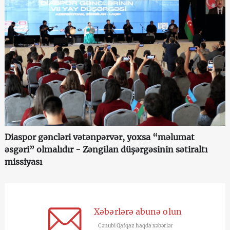
Diaspor gəncləri vətənpərvər, yoxsa “məlumat
əsgəri” olmalıdır - Zəngilan düşərgəsinin sətiraltı
missiyası
Xəbərlərə abunə olun
Cənubi Qafqaz haqda xəbərlər