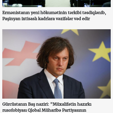
Ermənistanın yeni hökumətinin tərkibi təsdiqlənib,
Paşinyan ixtisaslı kadrlara vəzifələr vəd edir
Gürcüstanın Baş naziri: "Müxalifətin hazırkı
rusofobiyası Qlobal Müharibə Partiyasının