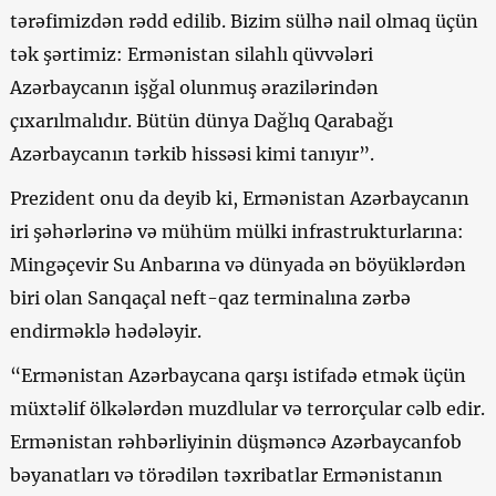
tərəfimizdən rədd edilib. Bizim sülhə nail olmaq üçün
tək şərtimiz: Ermənistan silahlı qüvvələri
Azərbaycanın işğal olunmuş ərazilərindən
çıxarılmalıdır. Bütün dünya Dağlıq Qarabağı
Azərbaycanın tərkib hissəsi kimi tanıyır”.
Prezident onu da deyib ki, Ermənistan Azərbaycanın
iri şəhərlərinə və mühüm mülki infrastrukturlarına:
Mingəçevir Su Anbarına və dünyada ən böyüklərdən
biri olan Sanqaçal neft-qaz terminalına zərbə
endirməklə hədələyir.
“Ermənistan Azərbaycana qarşı istifadə etmək üçün
müxtəlif ölkələrdən muzdlular və terrorçular cəlb edir.
Ermənistan rəhbərliyinin düşməncə Azərbaycanfob
bəyanatları və törədilən təxribatlar Ermənistanın