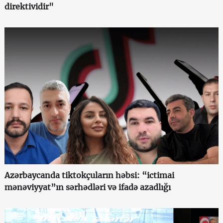
direktividir"
Azərbaycanda tiktokçuların həbsi: “ictimai
mənəviyyat”ın sərhədləri və ifadə azadlığı