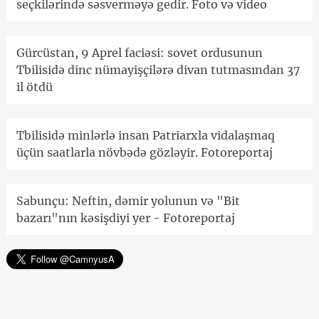
seçkilərində səsverməyə gedir. Foto və video
Gürcüstan, 9 Aprel faciəsi: sovet ordusunun
Tbilisidə dinc nümayişçilərə divan tutmasından 37
il ötdü
Tbilisidə minlərlə insan Patriarxla vidalaşmaq
üçün saatlarla növbədə gözləyir. Fotoreportaj
Sabunçu: Neftin, dəmir yolunun və "Bit
bazarı"nın kəsişdiyi yer - Fotoreportaj