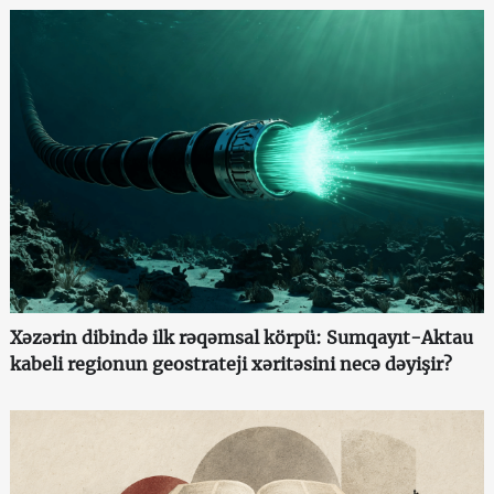
Xəzərin dibində ilk rəqəmsal körpü: Sumqayıt-Aktau
kabeli regionun geostrateji xəritəsini necə dəyişir?