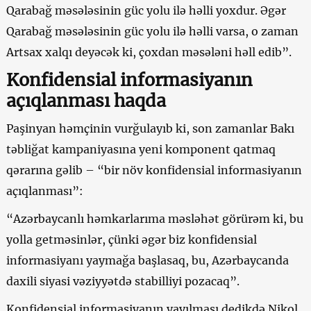
Qarabağ məsələsinin güc yolu ilə həlli yoxdur. Əgər
Qarabağ məsələsinin güc yolu ilə həlli varsa, o zaman
Artsax xalqı deyəcək ki, çoxdan məsələni həll edib”.
Konfidensial informasiyanın
açıqlanması haqda
Paşinyan həmçinin vurğulayıb ki, son zamanlar Bakı
təbliğat kampaniyasına yeni komponent qatmaq
qərarına gəlib – “bir növ konfidensial informasiyanın
açıqlanması”:
“Azərbaycanlı həmkarlarıma məsləhət görürəm ki, bu
yolla getməsinlər, çünki əgər biz konfidensial
informasiyanı yaymağa başlasaq, bu, Azərbaycanda
daxili siyasi vəziyyətdə stabilliyi pozacaq”.
Konfidensial informasiyanın yayılması dedikdə Nikol