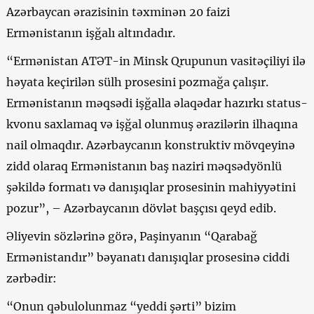
Azərbaycan ərazisinin təxminən 20 faizi
Ermənistanın işğalı altındadır.
“Ermənistan ATƏT-in Minsk Qrupunun vasitəçiliyi ilə
həyata keçirilən sülh prosesini pozmağa çalışır.
Ermənistanın məqsədi işğalla əlaqədar hazırkı status-
kvonu saxlamaq və işğal olunmuş ərazilərin ilhaqına
nail olmaqdır. Azərbaycanın konstruktiv mövqeyinə
zidd olaraq Ermənistanın baş naziri məqsədyönlü
şəkildə formatı və danışıqlar prosesinin mahiyyətini
pozur”, – Azərbaycanın dövlət başçısı qeyd edib.
Əliyevin sözlərinə görə, Paşinyanın “Qarabağ
Ermənistandır” bəyanatı danışıqlar prosesinə ciddi
zərbədir:
“Onun qəbulolunmaz “yeddi şərti” bizim