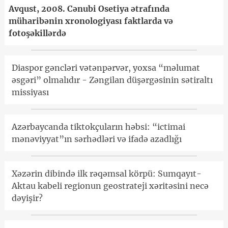
Avqust, 2008. Cənubi Osetiya ətrafında
müharibənin xronologiyası faktlarda və
fotoşəkillərdə
Diaspor gəncləri vətənpərvər, yoxsa “məlumat
əsgəri” olmalıdır - Zəngilan düşərgəsinin sətiraltı
missiyası
Azərbaycanda tiktokçuların həbsi: “ictimai
mənəviyyat”ın sərhədləri və ifadə azadlığı
Xəzərin dibində ilk rəqəmsal körpü: Sumqayıt-
Aktau kabeli regionun geostrateji xəritəsini necə
dəyişir?