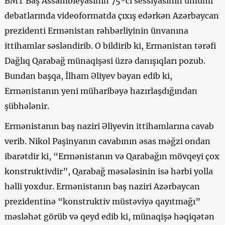
BMT Baş Assambleyasının 75-ci sessiyasının ümumi
debatlarında videoformatda çıxış edərkən Azərbaycan
prezidenti Ermənistan rəhbərliyinin ünvanına
ittihamlar səsləndirib. O bildirib ki, Ermənistan tərəfi
Dağlıq Qarabağ münaqişəsi üzrə danışıqları pozub.
Bundan başqa, İlham Əliyev bəyan edib ki,
Ermənistanın yeni müharibəyə hazırlaşdığından
şübhələnir.
Ermənistanın baş naziri Əliyevin ittihamlarına cavab
verib. Nikol Paşinyanın cavabının əsas məğzi ondan
ibarətdir ki, “Ermənistanın və Qarabağın mövqeyi çox
konstruktivdir”, Qarabağ məsələsinin isə hərbi yolla
həlli yoxdur. Ermənistanın baş naziri Azərbaycan
prezidentinə “konstruktiv müstəviyə qayıtmağı”
məsləhət görüb və qeyd edib ki, münaqişə həqiqətən