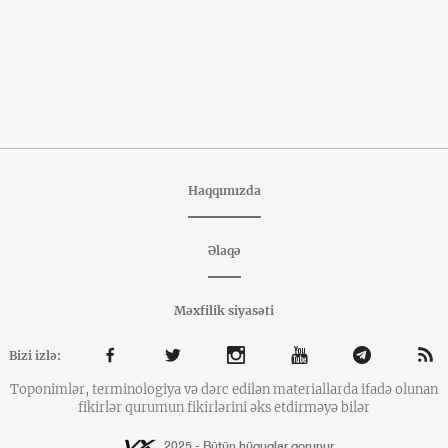
Haqqımızda
Əlaqə
Məxfilik siyasəti
Bizi izlə:
Toponimlər, terminologiya və dərc edilən materiallarda ifadə olunan
fikirlər qurumun fikirlərini əks etdirməyə bilər
2025 - Bütün hüquqlar qorunur