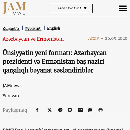
AZƏRBAYCANCA
English
Հայերեն
Русский
Arxiv
-
26.09.2020
Azərbaycan və Ermənistan
Ünsiyyətin yeni formatı: Azərbaycan
prezidenti və Ermənistan baş naziri
qarşılıqlı bəyanat səsləndiriblər
JAMnews
Yerevan
Paylaşmaq