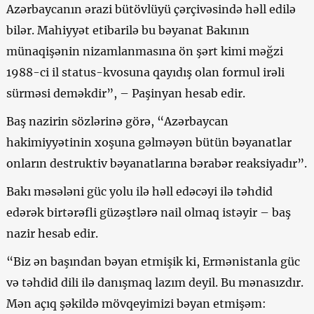
Azərbaycanın ərazi bütövlüyü çərçivəsində həll edilə
bilər. Mahiyyət etibarilə bu bəyanat Bakının
münaqişənin nizamlanmasına ön şərt kimi məğzi
1988-ci il status-kvosuna qayıdış olan formul irəli
sürməsi deməkdir”, – Paşinyan hesab edir.
Baş nazirin sözlərinə görə, “Azərbaycan
hakimiyyətinin xoşuna gəlməyən bütün bəyanatlar
onların destruktiv bəyanatlarına bərabər reaksiyadır”.
Bakı məsələni güc yolu ilə həll edəcəyi ilə təhdid
edərək birtərəfli güzəştlərə nail olmaq istəyir – baş
nazir hesab edir.
“Biz ən başından bəyan etmişik ki, Ermənistanla güc
və təhdid dili ilə danışmaq lazım deyil. Bu mənasızdır.
Mən açıq şəkildə mövqeyimizi bəyan etmişəm: