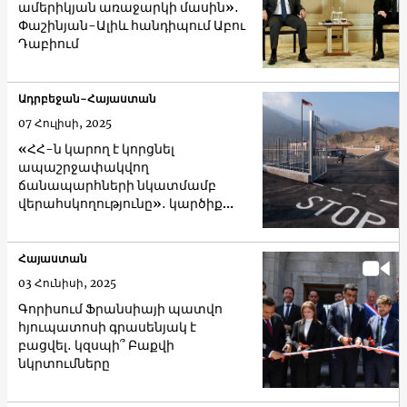
ամերիկյան առաջարկի մասին»․
Փաշինյան-Ալիև հանդիպում Աբու
Դաբիում
Ադրբեջան-Հայաստան
07 Հուլիսի, 2025
«ՀՀ-ն կարող է կորցնել
ապաշրջափակվող
ճանապարհների նկատմամբ
վերահսկողությունը»․ կարծիք
Երևանից
Հայաստան
03 Հունիսի, 2025
Գորիսում Ֆրանսիայի պատվո
հյուպատոսի գրասենյակ է
բացվել․ կզսպի՞ Բաքվի
նկրտումները