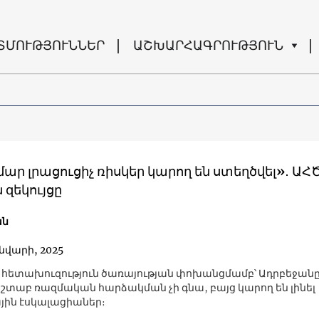
ՏՄՈՒԹՅՈՒՆՆԵՐ
ԱՇԽԱՐՀԱԳՐՈՒԹՅՈՒՆ
ար լրացուցիչ ռիսկեր կարող են ստեղծվել»․ ԱՀ
զեկույցը
ան
ւնվարի, 2025
հետախուզություն ծառայության փոխանցմամբ՝ Ադրբեջան
շտաբ ռազմական հարձակման չի գնա, բայց կարող են լինել
ին էսկալացիաներ։