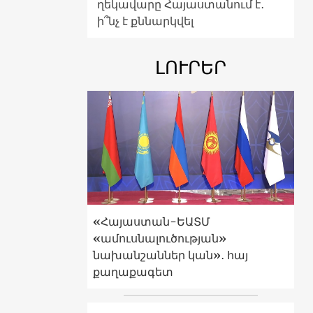
ղեկավարը Հայաստանում է․
ի՞նչ է քննարկվել
ԼՈՒՐԵՐ
«Հայաստան-ԵԱՏՄ
«ամուսնալուծության»
նախանշաններ կան»․ հայ
քաղաքագետ