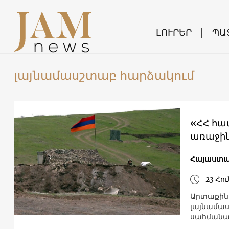
ԼՈՒՐԵՐ
ՊԱ
լայնամասշտաբ հարձակում
«ՀՀ համ
առաջին 
Հայաստ
23 Հո
Արտաքին 
լայնամաս
սահմանայ