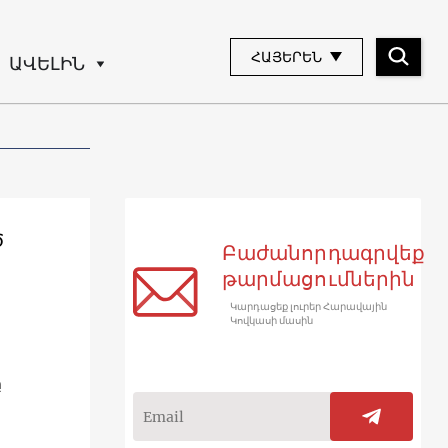
ՀԱՅԵՐԵՆ
ԱՎԵԼԻՆ
Ծ
Բաժանորդագրվեք
թարմացումներին
Կարդացեք լուրեր Հարավային
Կովկասի մասին
ը