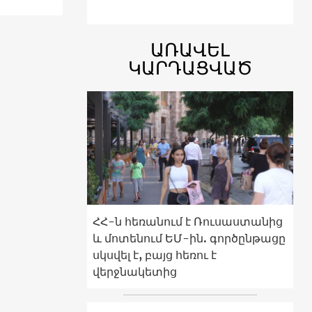
ԱՌԱՎԵԼ
ԿԱՐԴԱՑՎԱԾ
ՀՀ-ն հեռանում է Ռուսաստանից
և մոտենում ԵՄ-ին. գործընթացը
սկսվել է, բայց հեռու է
վերջնակետից