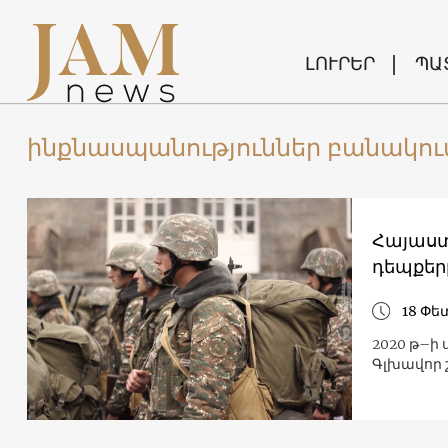
ԼՈՒՐԵՐ
ՊԱ
ինքնասպանություններ բանակու
Հայաստ
դեպքեր
18 Փե
2020 թ–ի 
Գլխավոր 