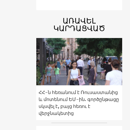
ԱՌԱՎԵԼ
ԿԱՐԴԱՑՎԱԾ
ՀՀ-ն հեռանում է Ռուսաստանից
և մոտենում ԵՄ-ին. գործընթացը
սկսվել է, բայց հեռու է
վերջնակետից