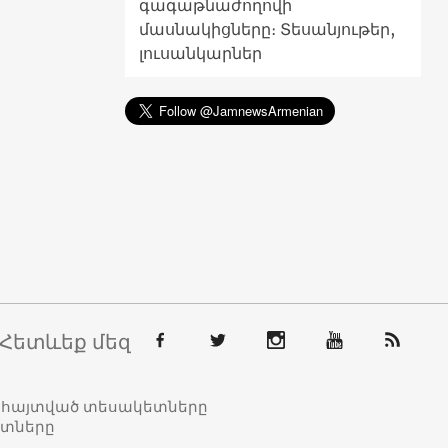
գագաթնաժողովի
մասնակիցները։ Տեսանյութեր,
լուսանկարներ
Հետևեք մեզ
տահայտված տեսակետները
ետները