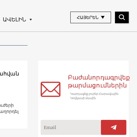
ՀԱՅԵՐԵՆ
ԱՎԵԼԻՆ
մահվան
Բաժանորդագրվեք
թարմացումներին
Կարդացեք լուրեր Հարավային
Կովկասի մասին
ուժերի
աղորդել