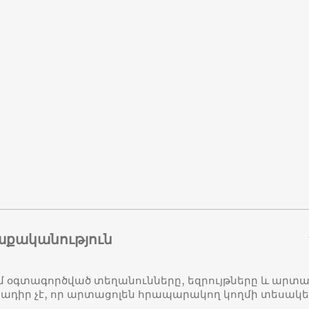
աքականություն
մ օգտագործված տեղանունները, եզրույթները և ար
դիր չէ, որ արտացոլեն հրապարակող կողմի տեսակ