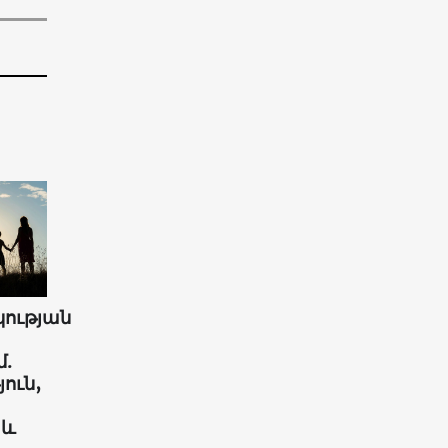
ության
.
ուն,
 և