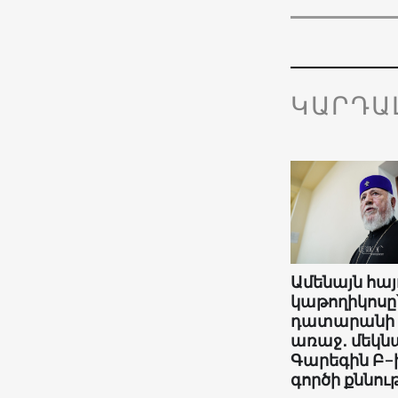
ԿԱՐԴԱ
Ամենայն հայ
կաթողիկոսը
դատարանի
առաջ․ մեկնա
Գարեգին Բ-
գործի քննութ