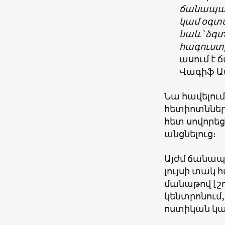
ճանապարհ
կամ օգտվ
նաև՝ ձգտ
հագուստի
ասում է 
Վագիֆ Ա
Նա հավելում
հետիոտններ
հետ սովորե
անցնելուց։
Այժմ ճանապ
լույսի տակ 
մանաթով [շո
կենտրոնում,
ոստիկան կա