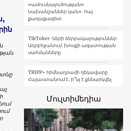
«ամուսնալուծության»
նախանշաններ կան»․ հայ
ն,
քաղաքագետ
րին
TikToker-ների ձերբակալություններ
ն
Ադրբեջանում. խոսքի ազատության
թյան
սահմանները
TRIPP+ հիմնադրամի ղեկավարը
ոտնը
Հայաստանում է․ ի՞նչ է քննարկվել
նաչ
ի
Մուլտիմեդիա
նում
ում
ր