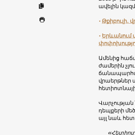
ավելին կազմ
•
Թքիբուլի․ 
•
Երևանում 
փոփոխությու
Ամենից հաճա
ժամերին չլո
ճանապարհայ
վրաերթներ 
հետիոտնայի
Վարչության 
դեպքերի մեծ
այլ նաև հե
«Հետիոտ