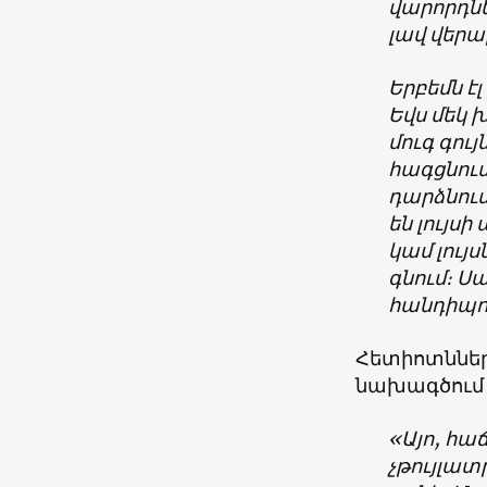
վարորդնե
լավ վերա
Երբեմն է
Եվս մեկ 
մուգ գույ
հագցնում
դարձնում
են լույս
կամ լույ
գնում։ Ս
հանդիպո
Հետիոտններն
նախագծում ե
«Այո, հ
չթույլատ