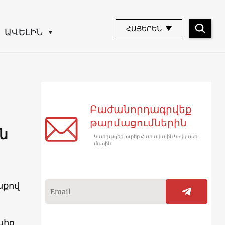
ՀԱՅԵՐԵՆ
ԱՎԵԼԻՆ
Բաժանորդագրվեք
թարմացումներին
ն
Կարդացեք լուրեր Հարավային Կովկասի
մասին
նքով
սից