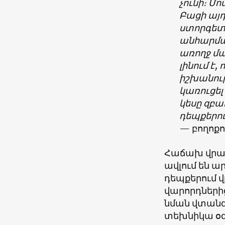
չունի։ Մ
Բացի այդ
ստորգետն
անհարմա
առողջ մա
լինում է
իշխանութ
կառուցել
կեսը զբա
դեպքերու
— բողոքո
Հաճախ վրաե
ավլում են 
դեպքերում վ
վարորդների
նման վտանգ
տեխնիկա օգ