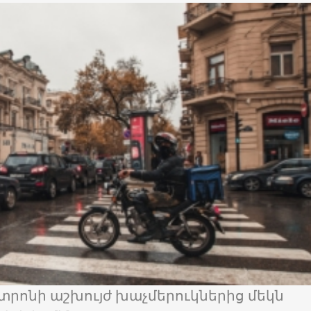
տրոնի աշխույժ խաչմերուկներից մեկն