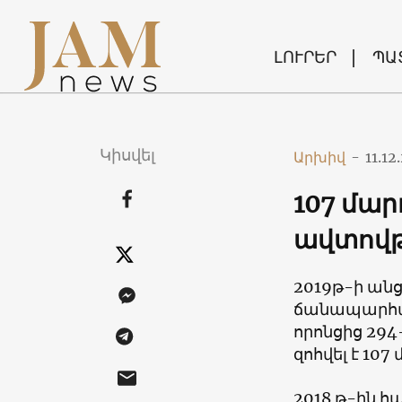
ԼՈՒՐԵՐ
ՊԱ
Կիսվել
Արխիվ
-
11.12
107 մար
ավտովթ
2019թ-ի անց
ճանապարհա
որոնցից 294
զոհվել է 107
2018 թ-ին հ