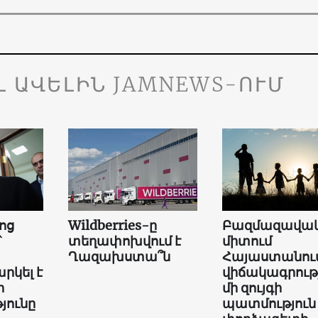
Լ ԱՎԵԼԻՆ JAMNEWS-ՈՒՄ
ոց
Wildberries-ը
Բազմազավակ
՝
տեղափոխվում է
միտում
Ղազախստա՞ն
Հայաստանում
րկել է
վիճակագրությ
ի
մի զույգի
յունը
պատմություն