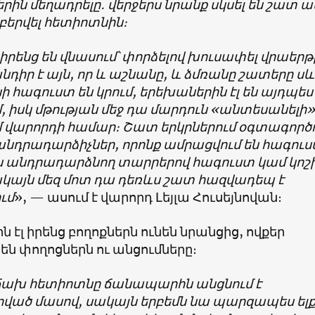
րին մեղադրելը․ վերջերս նրանք սկսել են շատ ա
բերվել հետիոտնին։
լ իրենց են վնասում՝ փորձելով խուսափել վրաերթ
խնդիր է այն, որ և աշնանը, և ձմռանը շատերը ս
նի հագուստ են կրում, երեխաներին էլ են այդպես
, իսկ մթության մեջ դա մարդուն «անտեսանելի»
 վարորդի համար։ Շատ երկրներում օգտագործ
ի անդրադարձիչներ, որոնք ամրացվում են հագու
սն անդրադարձնող տարրերով հագուստ կամ կոշի
ակայն մեզ մոտ դա դեռևս շատ հազվադեպ է
ւմ
», — ասում է վարորդ Լեյլա Հուսեյնովան։
 էլ իրենց բողոքներն ունեն նրանցից, ովքեր
ն փողոցներն ու անցումները։
աճախ հետիոտնը ճանապարհն անցնում է
րված մասով, սակայն երբեմն նա պարզապես ել