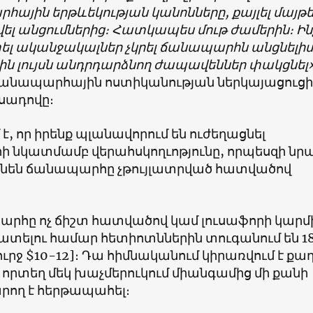
ային երթևեկության կանոնները, քայլել մայթ
ել անցումներից։ Հատկապես մութ ժամերին։ Ի
ել ականջակալներ չկրել ճանապարհն անցնելիս
ն լույսն անդրդարձնող ժապավեններ փակցնել
ճանապարհային ոստիկանության ներկայացուցի
սադովը։
 է, որ իրենք պլանավորում են ուժեղացնել
ի նկատմամբ վերահսկողւոթյունը, որպեսզի նր
ցնեն ճանապարհը չթույլատրված հատվածով
արհը ոչ ճիշտ հատվածով կամ լուսաֆորի կարմ
հատելու համար հետիոտններին տուգանում են
1
ւրջ $10-12]։ Դա հիմնականում կիրառվում է քա
 որտեղ մեկ խաչմերուկում միանգամից մի քանի
րող է հերթապահել։