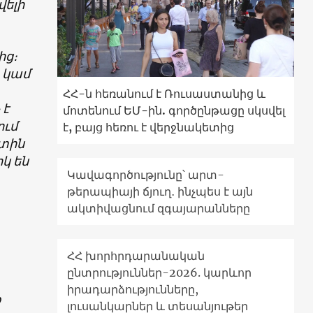
վելի
ից։
և կամ
ՀՀ-ն հեռանում է Ռուսաստանից և
 է
մոտենում ԵՄ-ին. գործընթացը սկսվել
ում
է, բայց հեռու է վերջնակետից
ստին
կ են
Կավագործությունը՝ արտ-
թերապիայի ճյուղ․ ինչպես է այն
ակտիվացնում զգայարանները
ՀՀ խորհրդարանական
ընտրություններ-2026. կարևոր
իրադարձությունները,
ք
լուսանկարներ և տեսանյութեր