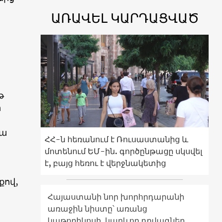
ԱՌԱՎԵԼ ԿԱՐԴԱՑՎԱԾ
թ
ի
յա
ՀՀ-ն հեռանում է Ռուսաստանից և
մոտենում ԵՄ-ին. գործընթացը սկսվել
է, բայց հեռու է վերջնակետից
քով,
Հայաստանի նոր խորհրդարանի
առաջին նիստը՝ առանց
կաթողիկոսի. կարևոր դրվագներ