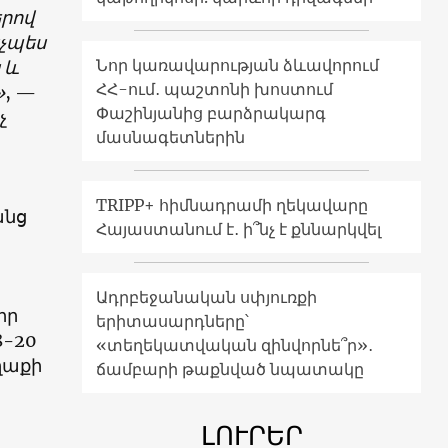
երով
նչպես
Նոր կառավարության ձևավորում
 և
ՀՀ-ում․ պաշտոնի խոստում
»
, —
Փաշինյանից բարձրակարգ
չ
մասնագետներին
TRIPP+ հիմնադրամի ղեկավարը
անց
Հայաստանում է․ ի՞նչ է քննարկվել
Ադրբեջանական սփյուռքի
իր
երիտասարդները՝
8-20
«տեղեկատվական զինվորնե՞ր»․
ղաքի
ճամբարի թաքնված նպատակը
ԼՈՒՐԵՐ