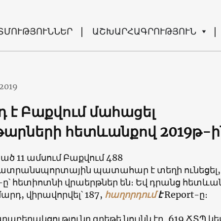
ՏՄՈՒԹՅՈՒՆՆԵՐ
ԱՇԽԱՐՀԱԳՐՈՒԹՅՈՒՆ
.2019
դ է Բաքվում մահացել
արների հետևանքով 2019թ-ի
ած 11 ամսում Բաքվում 488
տրանսպորտային պատահար է տեղի ունեցել,
-ը՝ հետիոտնի վրաերթներ են։ Եվ դրանց հետևա
 մարդ, վիրավորվել՝ 187,
հաղորդում
է
Report-ը։
արաբերակցությունը գրեթե նույնն էր․ 619 ՃՏՊ կե