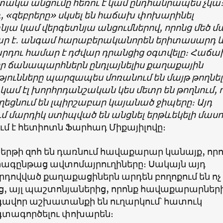
ոտակա անցումը հեռու է կամ ընդհանրապես չկա
, «զեբրերը» սկսել են հաճախ փոխարինել
յա կամ վերգետնյա անցումներով, որոնց մեծ մ
ր է․ անգամ հարաբերականորեն երիտասարդ 
րդու համար է դժվար դրանցից օգտվելը։ Հաճախ
, որ ճանապարհներն ընդլայնելիս քաղաքային
յունները պարզապես մոռանում են մայթ թողնել
 կամ էլ խորհրդանշական կես մետր են թողնում, 
ղեցնում են լպիրշաբար կայանած ջիպերը։ Այդ
մ մարդիկ ստիպված են անցնել երթևեկելի մաս
ւմ է հետիոտն Ֆարհադ Միքայիլովը։
րթի զոհ են դառնում հավաքարար կանայք, որ
արագընթաց ավտոմայրուղիները։ Սակայն այդ
րդովված քաղաքացիներն արդեն բողոքում են ոչ
ց, այլ պաշտոնյաներից, որոնք հավաքարարներ
ավոր աշխատանքի են ուղարկում՝ հատուկ
տագործելու փոխարեն։