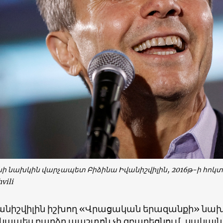
 նախկին վարչապետ Բիձինա Իվանիշվիլին, 2016թ-ի հոկտ
vili
վանիշվիլին իշխող «Վրացական երազանքի» նախ
ապես բարձր պաշտոն չի զբաղեցնում, սակայն