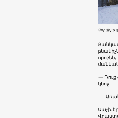
Չորվիլա 
Ցանկապ
բնակիչն
որոշեն,
մանկակ
—
Դուք
կնոջ։
—
Առան
Սաչխեր
Վրաստան