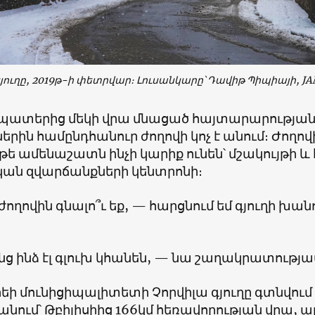
գյուղը, 2019թ-ի փետրվար։ Լուսանկարը՝ Դավիթ Պիպիայի,
JA
ատերից մեկի վրա մնացած հայտարարության թ
երին համընդհանուր ժողովի կոչ է անում։ Ժողով
 թե ամենաշատն ինչի կարիք ունեն՝ մշակույթի և 
ան զվարճանքների կենտրոնի։
 ժողովին գնալո՞ւ եք, — հարցնում եմ գյուղի խա
ց ինձ էլ գլուխ կհանեն, — նա շաղակրատությամբ
եի մունիցիպալիտետի Չորվիլա գյուղը գտնվում
ում՝ Թբիլիսիից 166կմ հեռավորության վրա, ա