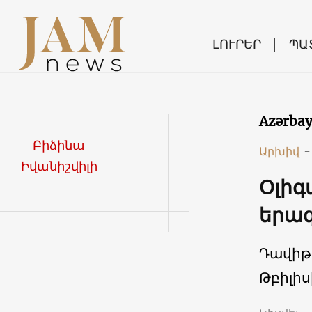
ԼՈՒՐԵՐ
ՊԱ
Azərba
Բիձինա
Արխիվ
-
Իվանիշվիլի
Օլիգ
երա
Դավիթ
Թբիլիս