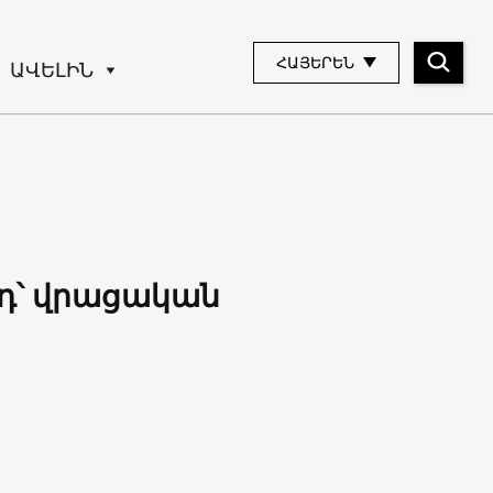
ՀԱՅԵՐԵՆ
ԱՎԵԼԻՆ
նդ՝ վրացական