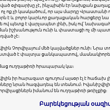
ված օլիգարխը չէ, ինչպիսին էր նախքան քաղաք
 ոչ ոք չի կասկածում, որ այս մարդը Վրաստան
ն է և բոլոր կարևոր քաղաքական հարցերը նա է 
թե ով պետք է
վարչապետ լինի, իսկ ով՝ նախագահ
ան իշխանություն ունի և փաստացի ոչ մի պ
դված չէ։
իլին Չորվիլայում մեծ կալվածքներ ունի։ Նրա 
տված է փայտյա ցանկապատով, մասնակիորեն
մաց ուղղաթիռի հրապարակ կա։
իլին իր հարազատ գյուղում այսօր էլ է հաճախ լ
ները նրան հազվադեպ են տեսնում։ Իվանիշվիլ
որվիլացիներն իմանում են ուղղաթիռի թռիչքից։
Բարեկեցության օազի