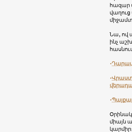
հազար 
վաղուց 
միջամտե
Նա, ով 
ինչ աշ
հասնում
•
Դարավո
•
Վրաստ
վերադա
•
Պայքա
Օրինակ,
միայն ա
կարմիր