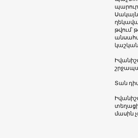
պարուր
Սակայն
ղեկավար
թվում՝ 
անսահմ
կաշկան
Իվանիշվ
շրջապա
Տան դի
Իվանիշվ
տեղացի
մասին չ