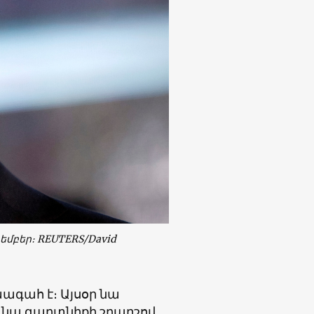
եմբեր։
REUTERS/David
ագահ է։ Այսօր նա
 նա գաղտնիքի շղարշով