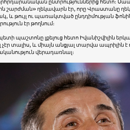
որհրդարանական ընտրություններից հետո։ Սաա
ին շարժման» ղեկավարն էր, որը Վրաստանը ղե
ակ, և թույլ ու պառակտված ընդդիմության ֆոն
ւթյուն էր թողնում։
ետի պաշտոնը լքելուց հետո Իվանիշվիլին երկ
 չէր տալիս, և միայն անցյալ տարվա ապրիլին է 
կանություն վերադառնալ։