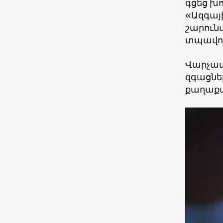
գցեց խ
«Ազգայ
շարուն
տպավորո
Վարչապ
զգացնել
քաղաքա