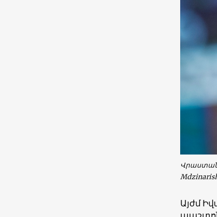
Վրաստանի
Mdzinarish
Այժմ Ի
պաշտոն