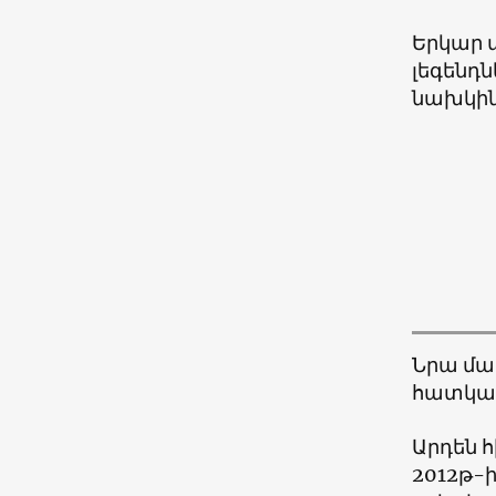
Երկար 
լեգենդն
նախկին
Նրա մաս
հատկապ
Արդեն հ
2012թ-