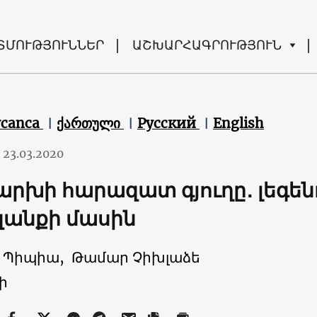
ՏՄՈՒԹՅՈՒՆՆԵՐ
ԱՇԽԱՐՀԱԳՐՈՒԹՅՈՒՆ
ycanca
ქართული
Русский
English
23.03.2020
արխի հարազատ գյուղը․ լեգե
զանքի մասին
 Պիպիա,
Թամար Չիխլաձե
ի