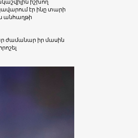
կաշվիլին իշխող
կավարում էր ինը տարի
ին անհաղթի
ար ժամանար իր մասին
որոշել