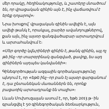
մեր որակը, հեղինակությունը, և շատերը մտածում
են, որ վրացական գինին այն է, ինչ վաճառվում է
երեք դոլարով»։
Նրա խոսքով՝ վրացական գինին ավելին է, այն
ավելի թանկ է, որակյալ, բարձր ավանդույթներով,
քան այն, ինչ այսօր զանգվածաբար արտադրվում
և արտահանվում է։
«
Մեր գործը կվևրիների գինին է, թանկ գինին, այլ ոչ
թե ինչ-որ տարօրինակ զանգված, ցավոք, ես այդ
գինիներն այդպես կանվանեի
»
։
Գինեգործության ազգային գործակալությունը
պնդում է, որ
«
եթե ինչ-որ բան էլ այսօր զարգանում
է, դա ընտանեկան մառաններն են, որոնք
բացառիկ արտադրանք են տալիս
»
։
Լևան Մուխուզալան ասում է, որ, եթե 2013 թ-ին
գրանցվել է 50 գինեգործական ձեռնարկություն,