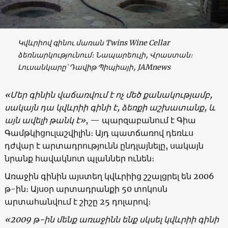
Կվևրիով գինու մառան Twins Wine Cellar
ձեռնարկությունում։ Նապարեուլի, Վրաստան։
Լուսանկարը՝ Դավիթ Պիպիայի, JAMnews
«
Մեր գինին վաճառվում է ոչ մեծ քանակությամբ,
սակայն դա կվևրիի գինի է, ձեռքի աշխատանք, և
այն ավելի թանկ է
»
, — պարզաբանում է Գիա
Գամթկիցուլաշվիլին։ Այդ պատճառով դեռևս
դժվար է արտադրությունն ընդլայնելը, սակայն
նրանք հավակնոտ պլաններ ունեն։
Առաջին գինին այստեղ կվևրիից շշալցրել են 2006
թ-ին։ Այսօր արտադրանքի 50 տոկոսն
արտահանվում է շիշը 25 դոլարով։
«2009
թ-ին մենք առաջինն ենք սկսել կվևրիի գինի