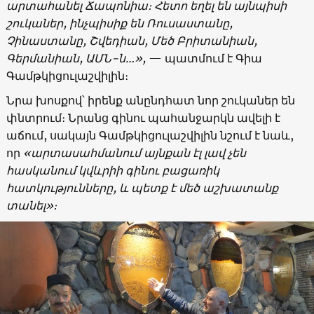
արտահանել Ճապոնիա։ Հետո եղել են այնպիսի
շուկաներ, ինչպիսիք են Ռուսաստանը,
Չինաստանը, Շվեդիան, Մեծ Բրիտանիան,
Գերմանիան, ԱՄՆ-ն
…»,
— պատմում է Գիա
Գամթկիցուլաշվիլին։
Նրա խոսքով՝ իրենք անընդհատ նոր շուկաներ են
փնտրում։ Նրանց գինու պահանջարկն ավելի է
աճում, սակայն Գամթկիցուլաշվիլին նշում է նաև,
որ
«
արտասահմանում այնքան էլ լավ չեն
հասկանում կվևրիի գինու բացառիկ
հատկությունները, և պետք է մեծ աշխատանք
տանել
»
։