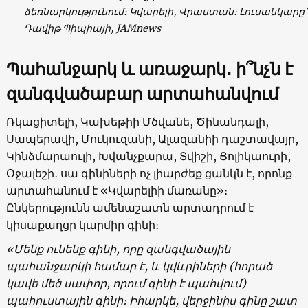
ձեռնարկությունում։ Կվարելի, Վրաստան։ Լուսանկարը՝
Դավիթ Պիպիայի, JAMnews
Պ
ահանջարկ և առաջարկ
․
ի՞նչն է
զանգվածաբար արտահանվում
Ռկացիտելի, Կախեթիի Մծվանե, Ծինանդալի,
Սապերավի, Մուկուզանի, Ալազանիի դաշտավայր,
Կինձմարաուլի, Խվանչքարա, Տվիշի, Ցոլիկաուրի,
Օջալեշի․ սա գինիների ոչ լիարժեք ցանկն է, որոնք
արտահանում է «Կվարելիի մառանը»։
Ընկերությունն ամենաշատն արտադրում է
կիսաքաղցր կարմիր գինի։
«
Մենք ունենք գինի, որը զանգվածային
պահանջարկի համար է, և կվևրիների (հորած
կավե մեծ սափոր, որում գինի է պահվում
)
պահուստային գինի։ Իհարկե, վերջինիս գինը շատ