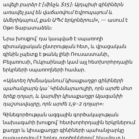
ավելի բարձր է
[
մինչև
$15]
։ Այդպիսի գինիներն
առավել լավ են վաճառվում Եվրոպայում և
Ամերիկայում, քան ԱՊՀ երկրներում
»
, — ասում է
Օթո Տաբատաձեն։
Նրա խոսքով՝ դա կապված է սպառողի
գիտակցական ընտրության հետ, և վրացական
գինին չպետք է թանկ լինի Ռուսաստանի,
Բելառուսի, Ուկրաինայի կամ այլ հետխորհրդային
երկրների սպառողների համար․
«Այնտեղ հիմնականում կիսաքաղցր գինիների
պահանջարկ կա՝ Կինձմարաուլիի, որն արժե մոտ
երեք դոլար, և կարմիր կիսաքաղցր Ալազանիի
դաշտավայրը, որն արժե
1,9-2
դոլար
»
։
Գինեգործության ազգային գործակալության
նախագահի խոսքով՝ հետխորհրդային երկրներում
քաղցր և կիսաքաղցր գինիների պահանջարկը
բացատրվում է երկու գործոններով՝ եկամուտ և