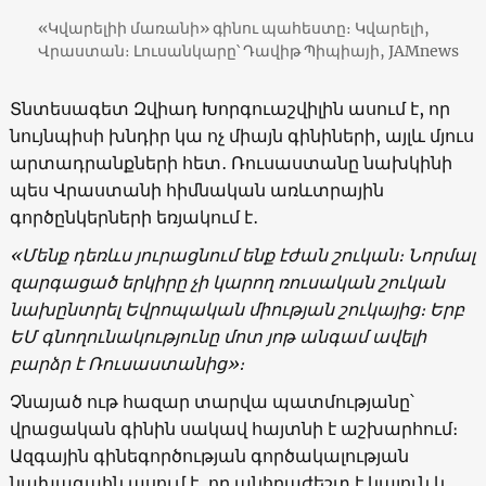
«Կվարելիի մառանի» գինու պահեստը։ Կվարելի,
Վրաստան։ Լուսանկարը՝ Դավիթ Պիպիայի, JAMnews
Տնտեսագետ Զվիադ Խորգուաշվիլին ասում է, որ
նույնպիսի խնդիր կա ոչ միայն գինիների, այլև մյուս
արտադրանքների հետ․ Ռուսաստանը նախկինի
պես Վրաստանի հիմնական առևտրային
գործընկերների եռյակում է․
«
Մենք դեռևս յուրացնում ենք էժան շուկան։ Նորմալ
զարգացած երկիրը չի կարող ռուսական շուկան
նախընտրել Եվրոպական միության շուկայից։ Երբ
ԵՄ գնողունակությունը մոտ յոթ անգամ ավելի
բարձր է Ռուսաստանից
»
։
Չնայած ութ հազար տարվա պատմությանը՝
վրացական գինին սակավ հայտնի է աշխարհում։
Ազգային գինեգործության գործակալության
նախագահն ասում է, որ անհրաժեշտ է կայուն և