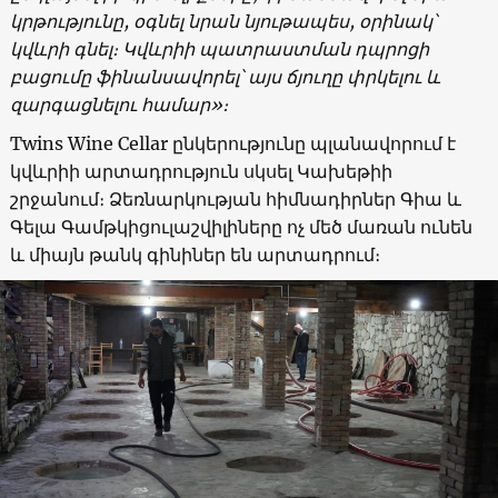
կրթությունը, օգնել նրան նյութապես, օրինակ՝
կվևրի գնել։ Կվևրիի պատրաստման դպրոցի
բացումը ֆինանսավորել՝ այս ճյուղը փրկելու և
զարգացնելու համար»։
Twins Wine Cellar ընկերությունը պլանավորում է
կվևրիի արտադրություն սկսել Կախեթիի
շրջանում։ Ձեռնարկության հիմնադիրներ Գիա և
Գելա Գամթկիցուլաշվիլիները ոչ մեծ մառան ունեն
և միայն թանկ գինիներ են արտադրում։