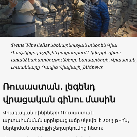
Twins Wine Cellar ձեռնարկության տնօրեն Գիա
Գամթկիցուլաշվիլին բացատրում է կվևրիի գինու
առանձնահատկությունները։ Նապարեուլի, Վրաստան,
Լուսանկարը՝ Դավիթ Պիպիայի, JAMnews
Ռ
ուսաստան
․
լեգենդ
վրացական գինու մասին
Վրացական գինիների Ռուսաստան
արտահանման սրընթաց աճը սկսվել է 2013 թ-ին,
ներկրման արգելքի չեղարկումից հետո։