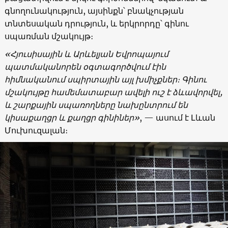
գնողունակություն, այսինքն՝ բնակչության
տնտեսական դրություն, և երկրորդը՝ գինու
սպառման մշակույթ։
«
Հյուսիսային և Արևելյան Եվրոպայում
պատմականորեն օգտագործվում էին
հիմնականում սպիրտային այլ խմիչքներ։ Գինու
մշակույթը համեմատաբար ավելի ուշ է ձևավորվել,
և շարքային սպառողները նախընտրում են
կիսաքաղցր և քաղցր գինիներ
»
, — ասում է Լևան
Մուխուզալան։