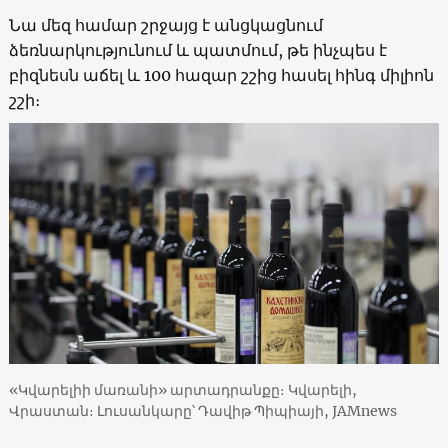
Նա մեզ համար շրջայց է անցկացնում
ձեռնարկությունում և պատմում, թե ինչպես է
բիզնեսն աճել և 100 հազար շշից հասել հինգ միլիոն
շշի։
«Կվարելիի մառանի» արտադրանքը։ Կվարելի,
Վրաստան։ Լուսանկարը՝ Դավիթ Պիպիայի, JAMnews