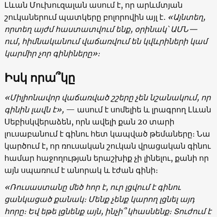
Լևան Մուխուզալան ասում է, որ արևմտյան
շուկաներում պատկերը բոլորովին այլ է․
«
Այնտեղ,
որտեղ այժմ հաստատվում ենք, օրինակ՝ ԱՄՆ—
ում, հիմնականում վաճառվում են կվևրիների կամ
կարմիր չոր գինիները
»
։
Ի
սկ որա՞կը
«
Միլիոնավոր վաճառված շշերը չեն նշանակում, որ
գինին լավն է
»,
— ասում է սոմելիե և լրագրող Լևան
Սեբիսկվերաձեն, որն ավելի քան 20 տարի
լուսաբանում է գինու հետ կապված թեմաները։ Նա
կարծում է, որ ռուսական շուկան վրացական գինու
համար հաջողության երաշխիք չի լինելու, քանի որ
այն սպառում է անորակ և էժան գինի։
«Ռուսաստանը մեծ հոր է, ուր լցվում է գինու
ցանկացած քանակ։ Մենք չենք կարող լցնել այդ
հորը։ Եվ եթե լցնենք այն, ինչի՞ կհասնենք։ Տուժում է