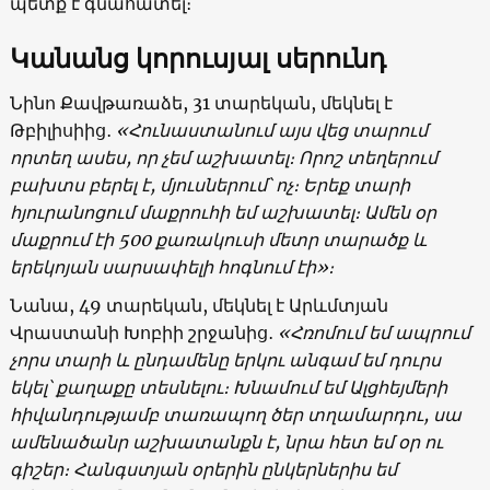
պետք է գնահատել։
Կանանց կորուսյալ սերունդ
Նինո Քավթառաձե, 31 տարեկան, մեկնել է
Թբիլիսիից․
«Հունաստանում այս վեց տարում
որտեղ ասես, որ չեմ աշխատել։ Որոշ տեղերում
բախտս բերել է, մյուսներում՝ ոչ։ Երեք տարի
հյուրանոցում մաքրուհի եմ աշխատել։ Ամեն օր
մաքրում էի 500 քառակուսի մետր տարածք և
երեկոյան սարսափելի հոգնում էի»։
Նանա, 49 տարեկան, մեկնել է Արևմտյան
Վրաստանի Խոբիի շրջանից․
«Հռոմում եմ ապրում
չորս տարի և ընդամենը երկու անգամ եմ դուրս
եկել՝ քաղաքը տեսնելու։ Խնամում եմ Ալցհեյմերի
հիվանդությամբ տառապող ծեր տղամարդու, սա
ամենածանր աշխատանքն է, նրա հետ եմ օր ու
գիշեր։ Հանգստյան օրերին ընկերներիս եմ