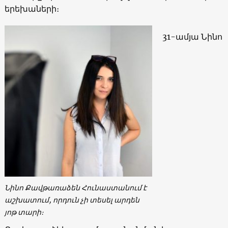
երեխաների։
31-ամյա Նինո
Նինո Քավթառաձեն Հունաստանում է
աշխատում, որդուն չի տեսել արդեն
յոթ տարի։