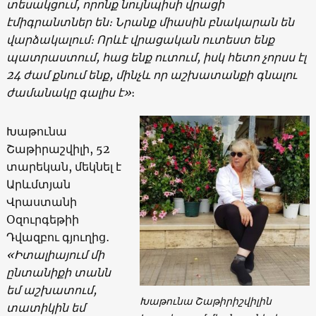
տեսակցում, որոնք նույնպիսի վրացի
էմիգրանտներ են։ Նրանք միասին բնակարան են
վարձակալում։ Որևէ վրացական ուտեստ ենք
պատրաստում, հաց ենք ուտում, իսկ հետո չորսս էլ
24 ժամ քնում ենք, մինչև որ աշխատանքի գնալու
ժամանակը գալիս է»
։
Խաթունա
Շաթիրաշվիլի, 52
տարեկան, մեկնել է
Արևմտյան
Վրաստանի
Օզուրգեթիի
Դվազբու գյուղից․
«Իտալիայում մի
ընտանիքի տանն
եմ աշխատում,
Խաթունա Շաթիրիշվիլին
տատիկին եմ