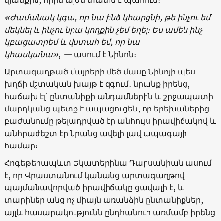
կյանքին, որին այժմ տատն է պահում։
«Ժամանակ կգա, որ նա ինձ կհարցնի, թե ինչու եմ
մեկնել և ինչու նրա կողքին չեմ եղել։ Ես ամեն ինչ
կբացատրեմ և վստահ եմ, որ նա
կհասկանա»
,
—
ասում է Նինոն։
Արտագաղթած մայրերի մեծ մասը Նինոյի պես
խղճի մշտական խայթ է զգում․ նրանք իրենց,
հաճախ էլ՝ ընտանիքի անդամներին և շրջապատի
մարդկանց պետք է ապացուցեն, որ երեխաներից
բաժանումը թելադրված էր անհույս իրավիճակով և
անհրաժեշտ էր նրանց ավելի լավ ապագայի
համար։
Հոգեթերապևտ Եկատերինա Դարսանիան ասում
է, որ Վրաստանում կանանց արտագաղթով
պայմանավորված իրավիճակը ցավալի է, և
տարիներ անց ոչ միայն առանձին ընտանիքներ,
այլև հասարակությունն ընդհանուր առմամբ իրենց