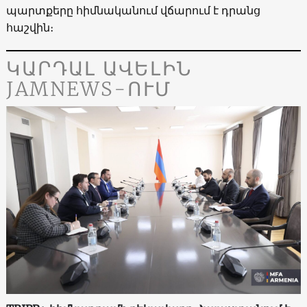
պարտքերը հիմնականում վճարում է դրանց
հաշվին։
ԿԱՐԴԱԼ ԱՎԵԼԻՆ
JAMNEWS-ՈՒՄ