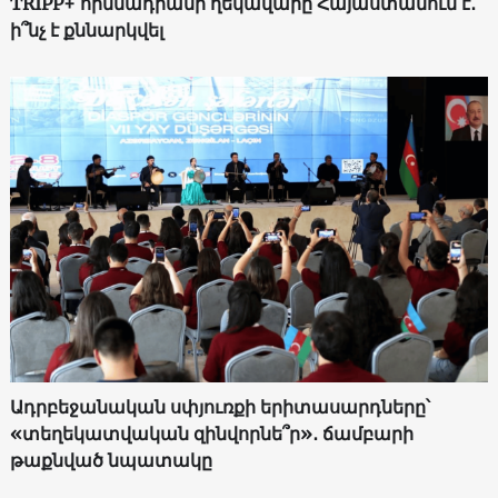
TRIPP+ հիմնադրամի ղեկավարը Հայաստանում է․
ի՞նչ է քննարկվել
Ադրբեջանական սփյուռքի երիտասարդները՝
«տեղեկատվական զինվորնե՞ր»․ ճամբարի
թաքնված նպատակը