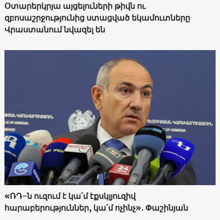
Օտարերկրյա այցելուների թիվն ու
զբոսաշրջությունից ստացված եկամուտները
Վրաստանում նվազել են
«ՌԴ-ն ուզում է կա՛մ էքսկլյուզիվ
հարաբերություններ, կա՛մ ոչինչ»․ Փաշինյան