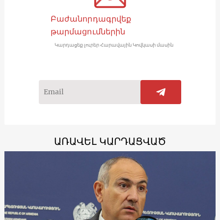
Բաժանորդագրվեք
թարմացումներին
Կարդացեք լուրեր Հարավային Կովկասի մասին
ԱՌԱՎԵԼ ԿԱՐԴԱՑՎԱԾ