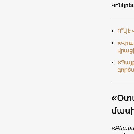
Կոնկրետ
Ո՞վ 
«Վրաց
վրաց
«Պայք
գործա
«Օտա
մաս
«Բնակա