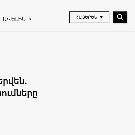
ՀԱՅԵՐԵՆ
ԱՎԵԼԻՆ
րվեն.
ումները