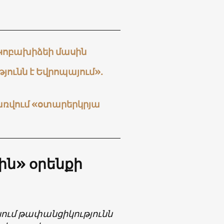
 Կոբախիձեի մասին
ունն է Եվրոպայում».
առվում «օտարերկրյա
ին» օրենքի
ւմ թափանցիկությունն