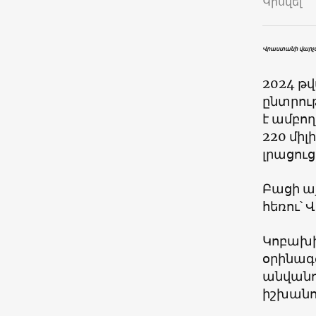
Կիսվել
Վրաստանի վարչ
2024 թ
ընտրու
է ամբող
220 միլ
լրացուց
Բացի այ
հեռու՝ 
Կոբախի
օրինագծ
անվանո
իշխանու