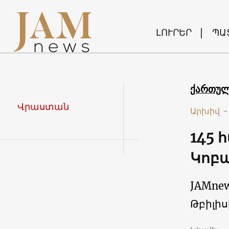
ԼՈՒՐԵՐ
ՊԱ
ქართუ
Վրաստան
Արխիվ
-
145 
Կոբ
JAMne
Թբիլիս