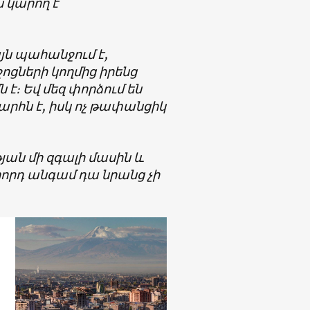
ս կարող է
այն պահանջում է,
ցների կողմից իրենց
։ Եվ մեզ փորձում են
րհն է, իսկ ոչ թափանցիկ
յան մի զգալի մասին և
կրորդ անգամ դա նրանց չի