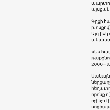
պարտութ
այսքան
Գրքի հ
խոսքով
Այդ իսկ
անպատ
«Ես հա
թաքցնո
2000–ա
Սակայն
ներքաղա
հեղափո
որոնք ո
ոչինչ 
սոցիալ