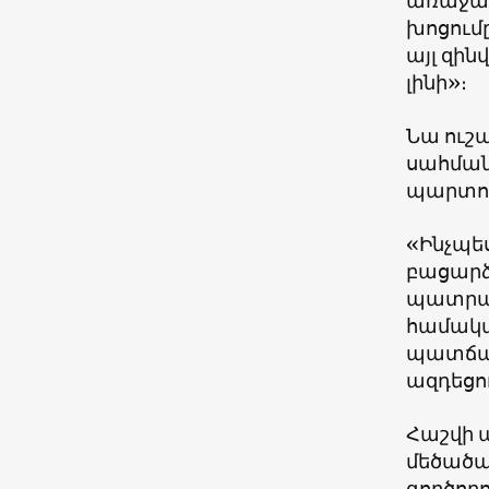
առաջադ
խոցումը
այլ զի
լինի»։
Նա ուշ
սահման
պարտու
«Ինչպես
բացարձ
պատրաս
համակա
պատճառո
ազդեցո
Հաշվի ա
մեծածա
գործող