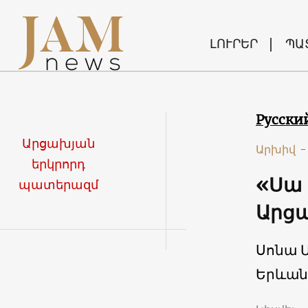
ԼՈՒՐԵՐ
ՊԱ
Русски
Արցախյան
Արխիվ
-
երկրորդ
«Սա 
պատերազմ
Արց
Սոնա 
Երևան