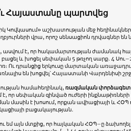
՞ւ Հայաստանը պարտվեց
իկ Կովկասում» աշխատության մեջ հեղինակները
ղբյուրների վրա, որոշ սենսացիոն դրվագներ են 
, ասվում է, որ հակամարտության ժամանակ հա
 բացել և խոցել սեփական 5 թռչող սարք․ 4 Սու–
իռ։ Ու դրանցից երկուսը մարտական առաջադր
ռնալիս են խոցվել՝ Հայաստանի Վարդենիսի շրջ
ւթյան համահեղինակ,
ռազմական փորձագետ Լ
 է, որ սեփական զինված ուժերի ինքնաթիռների
ան մասին է խոսում, որքան ավիացիայի և ՀՕՊ 
իկացիայի բացակայության․
ու եմ այն մտքից, որ հայկական ՀՕՊ–ը ձախողել