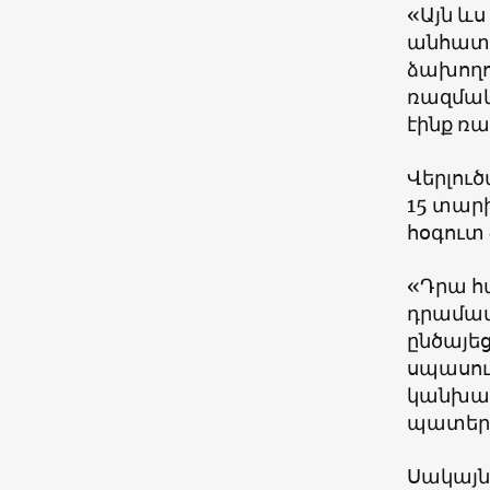
«Այն ևս
անհատա
ձախողո
ռազմակ
էինք ռ
Վերլու
15 տար
հօգուտ 
«Դրա հ
դրամատի
ընծայեց
սպասում
կանխատ
պատերա
Սակայն 