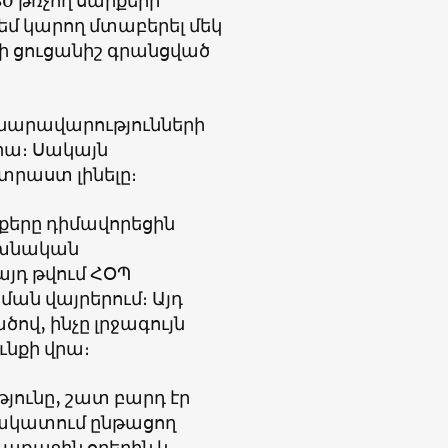
0 թռչող սարքերի
չեմ կարող մտաբերել մեկ
սի ցուցանիշ գրանցված
հնարավարությունների
րա։ Սակայն
րաստ լինելը։
րքերը դիմավորեցին
ախնական
յդ թվում ՀՕՊ
ան վայրերում։ Այդ
ով, ինչը լրջագույն
ւնքի վրա։
յունը, շատ բարդ էր
ճակատում ընթացող
 առաջին օրերին և