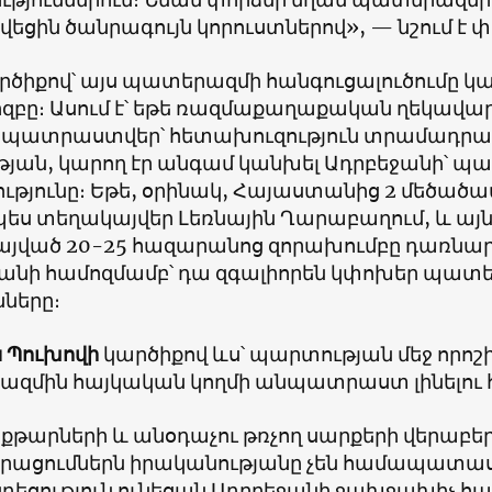
եցին ծանրագույն կորուստներով», — նշում է 
րծիքով՝ այս պատերազմի հանգուցալուծումը կա
իզբը։ Ասում է՝ եթե ռազմաքաղաքական ղեկավա
 պատրաստվեր՝ հետախուզություն տրամադրած 
ւթյան, կարող էր անգամ կանխել Ադրբեջանի՝ պա
ւթյունը։ Եթե, օրինակ, Հայաստանից 2 մեծած
ս տեղակայվեր Լեռնային Ղարաբաղում, և այ
յված 20-25 հազարանոց զորախումբը դառնար
յանի համոզմամբ՝ դա զգալիորեն կփոխեր պատ
ները։
ն Պուխովի
կարծիքով ևս՝ պարտության մեջ որոշիչ
զմին հայկական կողմի անպատրաստ լինելու
քթարների և անօդաչու թռչող սարքերի վերաբ
ացումներն իրականությանը չեն համապատաս
ազդեցություն ունեցան Ադրբեջանի ջախջախիչ հ