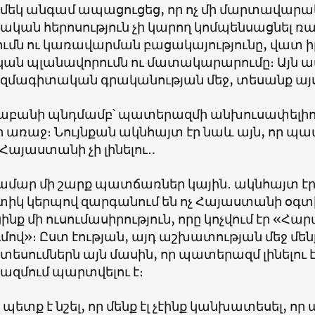
 մեկ անգամ ապացուցեց, որ ոչ մի մարտավարակ
կան հերոսություն չի կարող կոմպենսացնել
ւմն ու կառավարման բացակայությունը, վատ
ան պլանավորումն ու մատակարարումը։ Այն ամե
ազմագիտական գրականության մեջ, տեսանք այ
ծաբանի պնդմամբ՝ պատերազմի անխուսափելիու
ի առաջ։ Նույնքան ակնհայտ էր նաև այն, որ պա
Հայաստանի չի լինելու․.
ամար մի շարք պատճառներ կային․ ակնհայտ էր,
կ կերպով զարգանում են ոչ Հայաստանի օգտին։ 
ինք մի ուսումասիրություն, որը կոչվում էր «Հ
ով»։ Ըստ էության, այդ աշխատության մեջ մեն
եսումներն այն մասին, որ պատերազմ լինելու է
զմում պարտվելու է։
պետք է նշել, որ մենք էլ չէինք կանխատեսել, ո