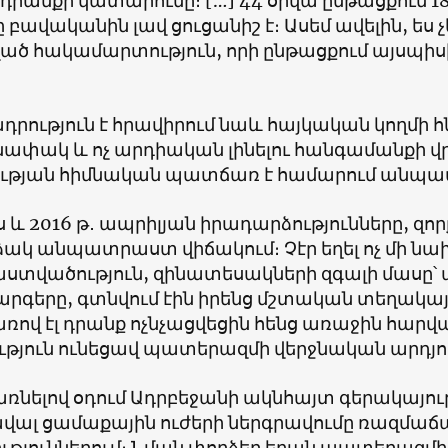
րանքի կատարումը։ […] 44 օրվա ընթացքում 18
 բավականին լավ ցուցանիշ է։ Ասեմ ավելին, ես 
նված հակամարտություն, որի ընթացքում այսպի
ադրություն է հրավիրում նաև հայկական կողմի 
ափակ և ոչ արդիական լինելու հանգամանքի վ
թյան հիմնական պատճառ է համարում անպատ
 և 2016 թ․ ապրիլյան իրադարձությունները, զո
ակ անպատրաստ վիճակում։ Չէր եղել ոչ մի ն
տվածություն, զինատեսակների զգալի մասը՝ ա
րգերը, գտնվում էին իրենց մշտական տեղակայմ
վ էլ դրանք ոչնչացվեցին հենց առաջին հարված
ւթյուն ունեցավ պատերազմի վերջնական արդյո
ռնելով օդում Ադրբեջանի ակնհայտ գերակայութ
վալ ցամաքային ուժերի ներգրավումը ռազմա
ություններում։ Նման փորձեր եղան պատերազմի