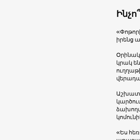
Ինչո
«Փոթոր
իրենց ա
Օրինակ
կրակ են
ուղղաթ
վերադա
Աշխատո
կարծում
ձախողմ
կոմուն
«Ես հեռ