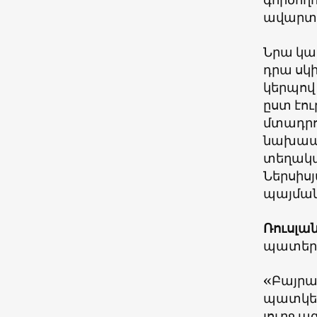
ավարտվ
Նրա կա
դրա սկ
կերպով
ըստ էո
մտադրո
նախապե
տեղակա
Ներսիս
պայման
Ռուսլա
պատերա
«Բայրա
պատկեր
լուրջ 