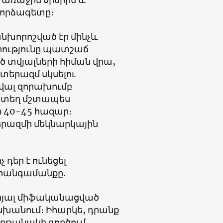
փորձագետը։
նխորոշված էր մինչև
րությունը պատշաճ
տվյալների հիման վրա,
տերազմ սկսելու
ավալ զորախումբ
նտեղ մշտապես
 40-45 հազար։
երազմի մեկնարկային
 դեր է ունեցել
 հանգամանքը․
երյալ միֆականացված
խանում։ Իհարկե, դրանք
աղթանակի գործում,