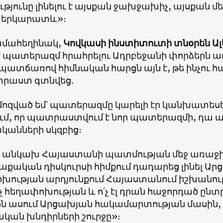
յունը լինելու է այսքան ջախջախիչ, այսքան մե
 երկարատև»։
ամահեղինակ,
Կովկասի ինստիտուտի տնօրեն Ա
՝ պատերազմ հրահրելու Ադրբեջանի փորձերն ա
 պատճառով հիմնական հարցն այն է, թե ինչու 
րաստ գտնվեց․
մոզված եմ՝ պատերազմը կարելի էր կանխատեսել
ւմ, որ պատրաստվում է նոր պատերազմի, դա 
կանների սկզբից։
 անկախ Հայաստանի պատմության մեջ առաջ
քական դիսկուրսի հիմքում դադարեց լինել Արց
խության արդյունքում Հայաստանում իշխանու
՛չ հեղափոխության և ո՛չ էլ դրան հաջորդած ընտ
չէին ասում Արցախյան հակամարտության մասին, 
ական խնդիրների շուրջը»։