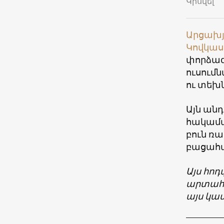
Կիսվել
Արցախյ
Կովկաս
փորձագ
ուսում
ու տեխն
Այն անդ
հակամա
բուն ռա
բացահա
Այս հոդ
արտահայ
այս կա