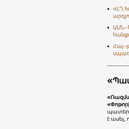
«ԼՂ հ
արդյ
ԱՄՆ-
հանց
Հայ-
սպառ
«Պա
«Ռազմա
«Փոթոր
պատերազ
է ասել