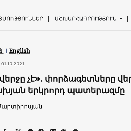
ՏՄՈՒԹՅՈՒՆՆԵՐ
ԱՇԽԱՐՀԱԳՐՈՒԹՅՈՒՆ
й
English
01.10.2021
վերջը չէ»․ փորձագետները վեր
ախյան երկրորդ պատերազմը
Մարտիրոսյան