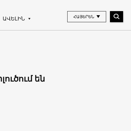
ՀԱՅԵՐԵՆ
ԱՎԵԼԻՆ
լուծում են