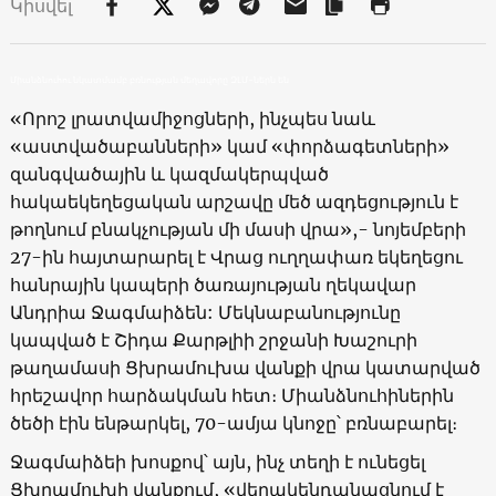
Կիսվել
Միանձնուհու նկատմամբ բռնության մեղավորը ԶԼՄ-ներն են
«Որոշ լրատվամիջոցների, ինչպես նաև
«աստվածաբանների» կամ «փորձագետների»
զանգվածային և կազմակերպված
հակաեկեղեցական արշավը մեծ ազդեցություն է
թողնում բնակչության մի մասի վրա»,- նոյեմբերի
27-ին հայտարարել է Վրաց ուղղափառ եկեղեցու
հանրային կապերի ծառայության ղեկավար
Անդրիա Ջագմաիձեն: Մեկնաբանությունը
կապված է Շիդա Քարթլիի շրջանի Խաշուրի
թաղամասի Ցխրամուխա վանքի վրա կատարված
հրեշավոր հարձակման հետ։ Միանձնուհիներին
ծեծի էին ենթարկել, 70-ամյա կնոջը՝ բռնաբարել։
Ջագմաիձեի խոսքով՝ այն, ինչ տեղի է ունեցել
Ցխրամուխի վանքում, «վերակենդանացնում է