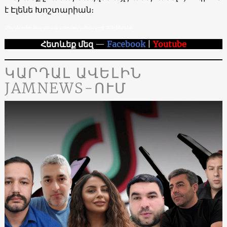
է Էլենե Խոշտարիան։
Միանձնուհու նկատմամբ բռնության մեղավորը ԶԼՄ-ներն են
Հետևեք մեզ
—
Facebook
|
Youtube
ԿԱՐԴԱԼ ԱՎԵԼԻՆ
JAMNEWS-ՈՒՄ