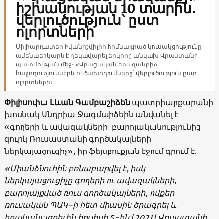
իշխանության 10 տարին. ​​
վերլուծություն՝ ըստ
ոլորտների
Միլիարդատեր Իվանիշվիլիի հիմնադրած կուսակցությունը
ամենաերկարն է ղեկավարել երկիրը անկախ Վրաստանի
պատմության մեջ։ «Վրացական երազանքի»
հաջողություններն ու ձախողումները՝ վերլուծություն ըստ
ոլորտների:
Փիլիսոփա Լևան Գամբաշիձեն
պատրիարքարանի
խոսնակ Անդրիա Ջագմաիձեին անվանել է
«գողերի և ավազակների, բարոյականությունից
զուրկ Ռուսաստանի գործակալների
ներկայացուցիչ», իր ֆեյսբուքյան էջում գրում է.
«Միանձնուհին բռնաբարվել է, իսկ
ներկայացուցիչը
գողերի ու ավազակների,
բարոյալքված ռուս գործակալների
, ովքեր
ռուսական ՊԱԿ-ի հետ միասին
ծրագրել և
իրականացրել են հուլիսի 5-ին [2021] Վրաստանի