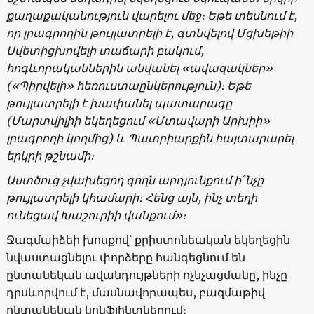
քաղաքականություն վարելու մեջ։ Եթե ​​տեսնում է,
որ լրագրողին թույլատրելի է, գտնվելով Մցխեթիի
Սվետիցխովելի տաճարի բակում,
հոգևորականներին անվանել «ավազակներ»
(«Պիրվելի» հեռուստաընկերություն)։ Եթե ​​
թույլատրելի է խափանել պատարագը
(Մարտվիլիի եկեղեցում
«
Մտավարի Արխիի
»
լրագրողի կողմից) և Պատրիարքին հայտարարել
երկրի թշնամի։
Աստծուց չվախեցող գողն արդյունքում ի՞նչը
թույլատրելի կհամարի։ Հենց այն, ինչ տեղի
ունեցավ Խաշուրիի վանքում»։
Ջագմաիձեի խոսքով՝ քրիստոնեական եկեղեցին
նվաստացնելու փորձերը հանգեցնում են
ընտանեկան ավանդույթների ոչնչացմանը, ինչը
դրսևորվում է, մասնավորապես, բազմաթիվ
ընտանեկան կոնֆլիկտներում։