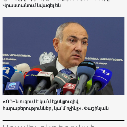
Վրաստանում նվազել են
«ՌԴ-ն ուզում է կա՛մ էքսկլյուզիվ
հարաբերություններ, կա՛մ ոչինչ»․ Փաշինյան