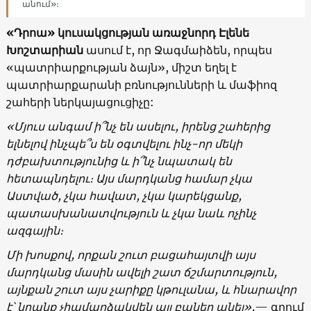
անում»։
«Դրոա» կուսակցության առաջնորդ Էլենե
Խոշտարիան
ասում է, որ Ջագմաիձեն, որպես
«պատրիարքության ձայն», միշտ եղել է
պատրիարքարանի բռնությունների և մաֆիոզ
շահերի ներկայացուցիչը:
«Մյուս անգամ ի՞նչ են ասելու, իրենց շահերից
ելնելով ինչպե՞ս են օգտվելու ինչ-որ մեկի
դժբախտությունից և ի՞նչ նպատակ են
հետապնդելու։ Այս մարդկանց համար չկա
Աստված, չկա հավատ, չկա կարեկցանք,
պատասխանատվություն և չկա նաև ոչինչ
ազգային։
Մի խոսքով, որքան շուտ բացահայտվի այս
մարդկանց մասին ավելի շատ ճշմարտություն,
այնքան շուտ այս չարիքը կթուլանա, և հնարավոր
է՝ նրանք չհամարձակվեն այլ բաներ անել»,
— գրում