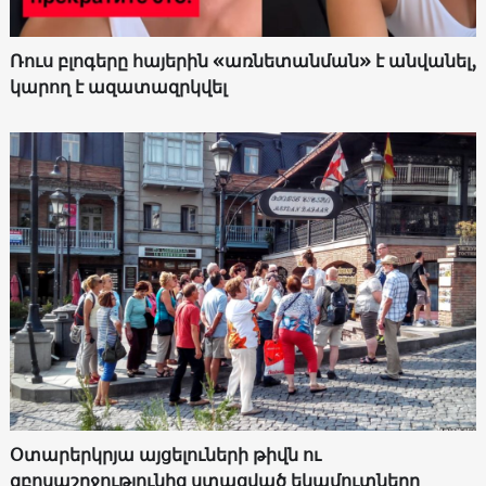
Ռուս բլոգերը հայերին «առնետանման» է անվանել,
կարող է ազատազրկվել
Օտարերկրյա այցելուների թիվն ու
զբոսաշրջությունից ստացված եկամուտները