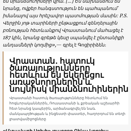
են միանձնուհիների վրա. […] Ես նախանձում եմ
նրանց, ովքեր հանգստություն են պահպանում՝
իմանալով այս հրեշավոր պատմության մասին: P.S.
Վերջին յոթ տարիների ընթացքում գենդերային
բռնության հետևանքով
Վրաստանում
մահացել է
187 կին, նրանց գրեթե կեսը սպանվել է ընտանիքի
անդամների կողմից»,
— գրել է Գոցիրիձեն։
Վրաստան․ հատուկ
ծառայությունները
հետևում են եկեղեցու
առաջնորդներին և
նույնիսկ միանձնուհիներին
Վրաստանի հատուկ ծառայությունները հետևում են
հոգևորականներին, Ռուսաստանի և քրեական աշխարհի
հետ նրանց կապերին, արձանագրվել են նաև
մանկապղծության և ինցեստի փաստեր, հաղորդում են տեղի
լրատվամիջոցները
«Մտավարի Արխի» լրագրող Բեկա Կորշիա.