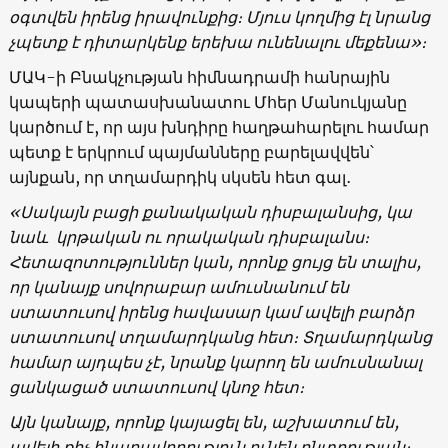
օգտվեն
իրենց
իրավունքից
։ Մ
յուս
կողմից
էլ
նրանց
չպետք
է
դիտարկենք
երեխա
ունենալու
մեքենա
»
։
ՄԱԿ-ի Բնակչության հիմնադրամի հանրային
կապերի պատասխանատու Մհեր Մանուկյանը
կարծում է, որ այս խնդիրը հաղթահարելու համար
պետք է երկրում պայմանները բարելավվեն՝
այնքան, որ տղամարդիկ սկսեն հետ գալ․
«
Սակայն
բացի
քանակական
դիսբալանսից
,
կա
նաև
կրթական
ու
որակական
դիսբալանս։
Հետազոտություններ
կան
,
որոնք
ցույց
են
տալիս
,
որ
կանայք
սովորաբար
ամուսնանում
են
ստատուսով
իրենց
հավասար
կամ
ավելի
բարձր
ստատուս
ով
տղամարդկանց
հետ։
Տղամարդկանց
համար
այդպես
չէ
,
նրանք
կարող
են
ամուսնանալ
ցանկացած
ստատուսով
կնոջ
հետ։
Այն
կանայք
,
որոնք
կայացել
են
,
աշխատում
են
,
ավելի
քիչ
հնարավորություն
ունեն
ընտրության։