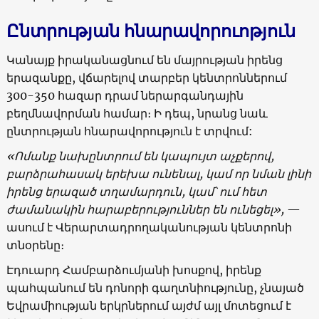
Ընտրության հնարավորուոթյուն
Կանայք իրականացնում են մայրության իրենց
երազանքը, վճարելով տարբեր կենտրոններում
300-350 հազար դրամ ներարգանդային
բեղմնավորման համար։ Ի դեպ, նրանց նաև
ընտրության հնարավորություն է տրվում:
«
Ոմանք
նախընտրում
են
կապույտ
աչքերով
,
բարձրահասակ
երեխա
ունենալ
,
կամ
որ
նման
լինի
իրենց
երազած
տղամարդուն
, կամ՝
ում
հետ
ժամանակին
հարաբերություններ
են
ունեցել
»,
—
ասում է Վերարտադրողականության կենտրոնի
տնօրենը։
Էդուարդ Համբարձումյանի խոսքով, իրենք
պահպանում են դոնորի գաղտնիությունը, չնայած
Եվրամիության երկրներում այժմ այլ մոտեցում է