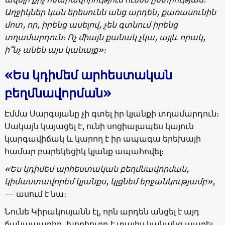
Աղջիկներ
կան
երեսունն
անց
արդեն
,
քառասունին
մոտ
,
որ, իրենց ասելով,
չեն
գտնում
իրենց
տղամարդուն։
Ոչ
միայն
քանակ
չկա
,
այլև
որակ
,
ի՞նչ
անեն
այս
կանայք
»
։
«
Ես
կդիմեմ
արհեստական
բեղմնավորման»
Էմմա Սարգսյանը չի գտել իր կյանքի տղամարդուն։
Սակայն կայացել է, ունի սոցիալապես կայուն
կարգավիճակ և կարող է իր ապագա երեխայի
համար բարեկեցիկ կյանք ապահովել։
«
Ես
կդիմեմ
արհեստական
բեղմնավորման
,
կիմաստավորեմ
կյանքս
,
կլցնեմ
երջանկությամբ
»,
— ասում է նա։
Նունե Կիրակոսյանն էլ, որն արդեն անցել է այդ
ճանապարհը, խորհուրդ է տալիս կանանց ապրել