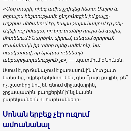
«
Մեկ
տարի
,
հինգ
ամիս
չշփվեց
հետս։
Մայրս
և
եղբայրս
հեշտությամբ
ընդունեցին
իմ
քայլը։
Աղջիկս
մեծանում
էր
,
հայրս
շարունակում
էր
լռել։
Ավելի
ուշ
իմացա
,
որ
երբ
տանից
դուրս
եմ
գալիս
,
մոտենում
է
Նարեին,
սիրում
,
անգամ
օրորում
։
Ժամանակն
իր
տեղը
դրեց
ամեն
ինչ
,
նա
հասկացավ
,
որ
երեխա
ունենալն
անբարոյականություն
չէ
»
,
— պատմում է Նունեն։
Ասում է, որ ճանաչում է քառասունին մոտ շատ
կանանց, ովքեր երկմտում են, գնա՞լ այդ քայլին, թե՞
ոչ, շատերը կուլ են գնում միջավայրին,
շրջապատին, բարքերին՝ ի՞նչ կասեն
բարեկամներն ու հարևանները։
Սոնան երբեք չէր ուզում
ամուսնանալ