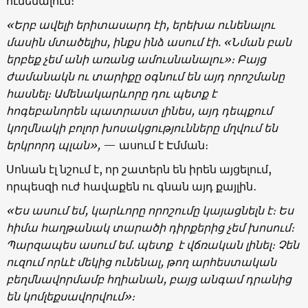
ունենալուն։
«
Երբ
ավելի
երիտասարդ
էի
, երեխա ունենալու
մասին մտածելիս,
ինքս
ինձ
ասում
էի
. «
Նման
բան
երբեք
չեմ
անի
առանց
ամուսնանալու
»։ Բ
այց
ժամանակն
ու
տարիքը
օգնում
են
այդ
որոշմանը
հասնել։
Ամենակարևորը դու
պետք
է
հոգեբանորեն
պատրաստ
լինես
,
այդ
դեպքում
կողմնակի
բոլոր
խոսակցությունները
մղվում
են
երկրորդ
պլան
»,
— ասում է Էմման։
Սոնան էլ նշում է, որ շատերն են իրեն այցելում,
որպեսզի ուժ հավաքեն ու գնան այդ քայլին․
«
Ես
ասում
եմ
,
կարևորը
որոշումը
կայացնելն
է։
Ես
հիմա
հաղթանակ
տարածի
դիրքերից
չ
եմ
խոսում
։
Պարզապես
ասում
եմ
.
պետք
է
վճռական
լինել։
Չեն
ուզում
որևէ
մեկից
ունենալ
,
թող
արհեստական
բեղմնավորմամբ հղիանան
,
բայց
անգամ
դրանից
են
կոմլեքսավորվում
»
։