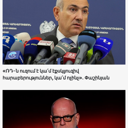
«ՌԴ-ն ուզում է կա՛մ էքսկլյուզիվ
հարաբերություններ, կա՛մ ոչինչ»․ Փաշինյան