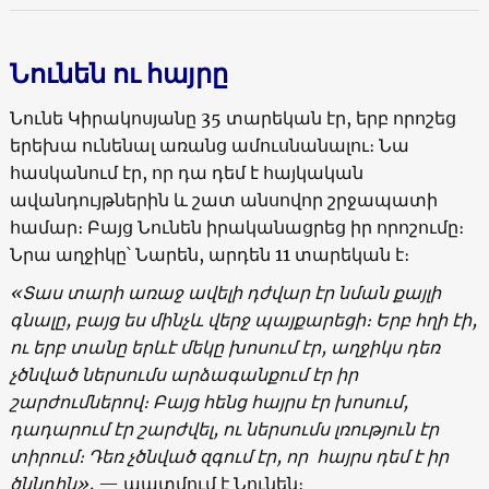
Նունեն ու հայրը
Նունե Կիրակոսյանը 35 տարեկան էր, երբ որոշեց
երեխա ունենալ առանց ամուսնանալու։ Նա
հասկանում էր, որ դա դեմ է հայկական
ավանդույթներին և շատ անսովոր շրջապատի
համար։ Բայց Նունեն իրականացրեց իր որոշումը։
Նրա աղջիկը՝ Նարեն, արդեն 11 տարեկան է։
«
Տաս
տարի
առաջ
ավելի
դժվար
էր
նման
քայլի
գնալը
,
բայց
ես
մինչև
վերջ
պայքարեցի։
Երբ
հղի
էի
,
ու
երբ
տանը
երևէ մեկը
խոսում
էր
,
աղջիկս
դեռ
չծնված
ներսումս
արձագանքում
էր
իր
շարժումներով
։ Բ
այց
հենց
հայրս
էր
խոսում
,
դադարում
էր
շարժվել,
ու
ներսումս
լռություն
էր
տիրում։
Դեռ
չծնված
զգում
էր
,
որ
հայրս
դեմ
է
իր
ծննդին
»,
— պատմում է Նունեն։