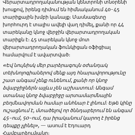
Վերարտադրողականության կենտրոնի տնօրենի
խոսքով, իրենց դիմում են հիմնականում 40-45
տարիքային խմբի կանայք։ Մասնագետը
խորհուրդ է տալիս ավելի վաղ դիմել, քանի որ 44
տարեկանը կնոջ վերջին վերարտադրողական
տարիքն է։ 45 տարեկան կնոջ մոտ
վերարտադրողական ֆունկիցան օֆիցիալ
համարվում է ավարտված։
«
Եվ
նույնիսկ
մեր
բարձրագույն
օժանդակ
տեխնոլոգիաներով
մենք
այդ
հնարավորությունը
շատ
անգամ
չենք
ունենում
,
քանի
որ
կնոջ
ձվաբջիջներն
այլևս
չեն
աշխատում։
Անգամ
ստանալ
կնոջ
ձվաբջիջը
արտամարմնային
բեղմնավորման
համար
անհնար
է
լինում։
Եթե
կինը
ուշացնում
է
,
մտածելով
որ
ծննդաբերում
են
անգամ
45-
ում
, 50-
ում
,
դա
իրականում
կարող
է
իրենց
դեպքը
չլինել
»,
— ասում է Էդուարդ
Համբարձումյանը։