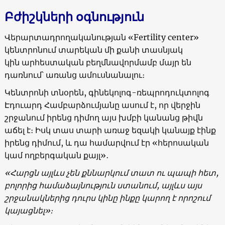
Բժիշկների օգնություն
Վերարտադրողականության «Fertility center»
կենտրոնում տարեկան մի քանի տասնյակ
կին արհեստական բեղմնավորմամբ մայր են
դառնում՝ առանց ամուսնանալու։
Կենտրոնի տնօրեն, գինեկոլոգ-ռեպրոդուկտոլոգ
Էդուարդ Համբարձումյանը ասում է, որ վերջին
շրջանում իրենց դիմող այս խմբի կանանց թիվն
աճել է։ Իսկ տաս տարի առաջ եզակի կանայք էինք
իրենց դիմում, և դա համարվում էր «հերոսական
կամ ողբերգական քայլ»․
«
Հարցն
այլևս
չեն
քննարկում
տատ
ու
պապի
հետ
,
բոլորից
համաձայնություն
ստանում
,
այլևս
այս
շրջանակներից
դուրս
կինը
ինքը
կարող
է
որոշում
կայացնել
»
։