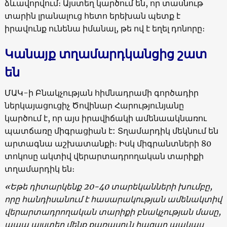
ձևավորվում։ Այստեղ կարծում են, որ տասնութ
տարին լրանալուց հետո երեխան պետք է
իրավունք ունենա իմանալ, թե ով է եղել դոնորը։
Կանայք
տղամարդկանցից շատ
են
ՄԱԿ-ի Բնակչության հիմնադրամի գործադիր
ներկայացուցիչ Ծովինար Հարությունյանը
կարծում է, որ այս իրավիճակի ամենաակնառու
պատճառը միգրացիան է: Տղամարդիկ մեկնում են
արտագնա աշխատանքի։ Իսկ միգրանտների 80
տոկոսը ակտիվ վերարտադրողական տարիքի
տղամարդիկ են։
«
Եթե դիտարկ
ենք 20-40
տարեկանների խումբը
,
որը հանդիսանում է հասարակության
ամենակտիվ
վերարտադրողական
տարիքի
բնակչության
մասը
,
ապա
այստեղ
մենք
քառասուն
հազար
պակաս