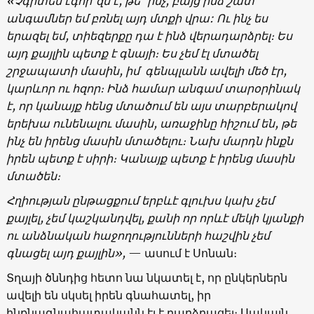
«
Չգիտեմ
էգոի՞զմ
է
,
թե՞
ինչ
,
բայց
ինձ
շատ
անգամներ
եմ
բռնել
այդ
մտքի
վրա
: Ո
ւ
ինչ
ես
երազել
եմ
,
տիեզերքը
դա
է
ինձ
վերադարձրել։
Ես
այդ
քայլին
պետք
է
գնայի
։ Ե
ս
չեմ
էլ
մտածել
շրջապատի
մասին
,
իմ
գենպլանն
ավելի
մեծ
էր
,
կարևոր
ու
հզոր։
Ինձ
համար
անգամ
տարօրինակ
է
,
որ
կանայք
հենց
մտածում
են
այս
տարբերակով
երեխա
ունենալու
մասին
,
առաջինը
հիշում
են
,
թե
ինչ
են
իրենց
մասին
մտածելու։
Նախ
մարդն
ինքն
իրեն
պետք
է
սիրի։
Կանայք
պետք
է
իրենց
մասին
մտածեն։
Հղիության
ընթացքում
երբևէ
գլուխս
կախ
չեմ
քայլել
,
չեմ
կաշկանդվել
,
քանի
որ
որևէ
մեկի
կյանքի
ու
անձնական
հաջողությունների
հաշվին
չեմ
գնացել
այդ
քայլին
»,
— ասում է Սոնան։
Տղայի ծննդից հետո նա նկատել է, որ ընկերներն
ավելի են սկսել իրեն գնահատել, իր
ինքնագնահատականն էլ է բարձրացել։ Սակայն