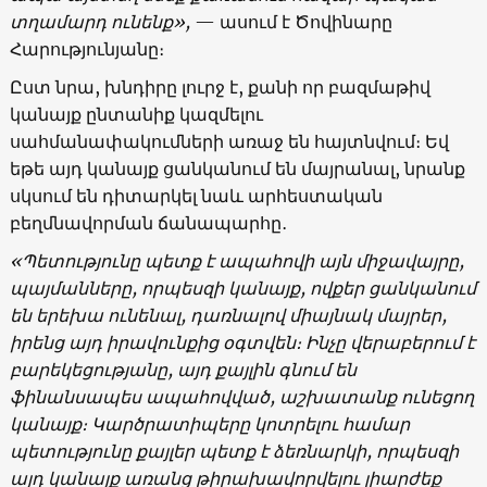
տղամարդ
ունենք
»,
— ասում է Ծովինարը
Հարությունյանը։
Ըստ նրա, խնդիրը լուրջ է, քանի որ բազմաթիվ
կանայք ընտանիք կազմելու
սահմանափակումների առաջ են հայտնվում։ Եվ
եթե այդ կանայք ցանկանում են մայրանալ, նրանք
սկսում են դիտարկել նաև արհեստական
բեղմնավորման ճանապարհը․
«
Պետությունը
պետք
է
ապահովի
այն
միջավայրը
,
պայմանները
,
որպեսզի
կանայք
,
ովքեր
ցանկանում
են
երեխա
ունենալ
,
դառնալով
միայնակ
մայրեր
,
իրենց
այդ
իրավունքից
օգտվեն։
Ինչը վերաբերում
է
բարեկեցությանը,
ա
յդ
քայլին
գնում
են
ֆինանսապես
ապահովված
,
աշխատանք ունեցող
կանայք։
Կարծրատիպերը
կոտրելու
համար
պետությունը
քայլեր
պետք
է
ձեռնարկի
,
որպեսզի
այդ
կանայք
առանց
թիրախավորվելու
լիարժեք