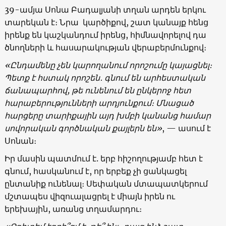
39-ամյա Սոնա Բադալյանի տղան արդեն երկու
տարեկան է։ Նրա կարծիքով, շատ կանայք հենց
իրենք են կաշկանդում իրենց, հիմնավորելով դա
ծնողների և հասարակության վերաբերմունքով։
«
Ընդամենը
չեն
կարողանում
որոշումը
կայացնել
։
Պետք
է
հստակ
որոշեն
․
գնում
են
արհեստական
ճանապարհով
,
թե
ունենում
են
ընկերոջ
հետ
հարաբերությունների
արդյունքում։
Մնացած
հարցերը
տարիքային
այդ
խմբի
կանանց
համար
սովորական
գործնական
քայլերն
են
»
, — ասում է
Սոնան։
Իր մասին պատմում է. երբ հիշողությամբ հետ է
գնում, հասկանում է, որ երբեք չի ցանկացել
ընտանիք ունենալ։ Սեփական մտապատկերում
մշտապես վիզուալացրել է միայն իրեն ու
երեխային, առանց տղամարդու։