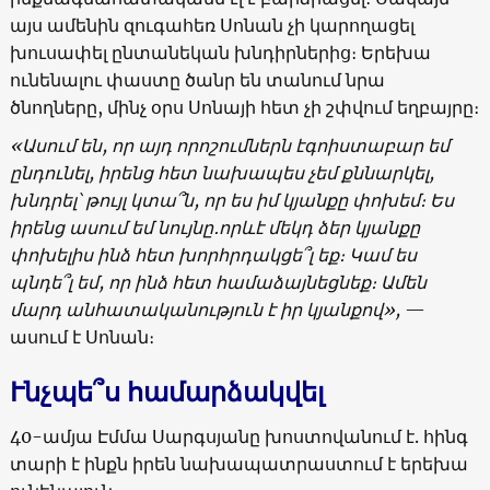
այս ամենին զուգահեռ Սոնան չի կարողացել
խուսափել ընտանեկան խնդիրներից։ Երեխա
ունենալու փաստը ծանր են տանում նրա
ծնողները, մինչ օրս Սոնայի հետ չի շփվում եղբայրը։
«
Ասում են
,
որ
այդ
որոշումներն
էգոիստաբար եմ
ընդունել
,
իրենց
հետ
նախապես
չեմ
քննարկել
,
խնդրել՝
թույլ
կտա՞ն
,
որ
ես
իմ
կյանքը
փոխեմ։
Ես
իրենց
ասում
եմ
նույնը
․
որևէ
մեկդ
ձեր
կյանքը
փոխելիս
ինձ
հետ
խորհրդակցե՞լ
եք
։ Կ
ամ
ես
պնդե՞լ
եմ
,
որ
ինձ
հետ
համաձայնեցնեք։
Ամեն
մարդ
անհատականություն
է
իր
կյանքով
»,
—
ասում է Սոնան։
Ւնչպե՞ս համարձակվել
40-ամյա Էմմա Սարգսյանը խոստովանում է. հինգ
տարի է ինքն իրեն նախապատրաստում է երեխա