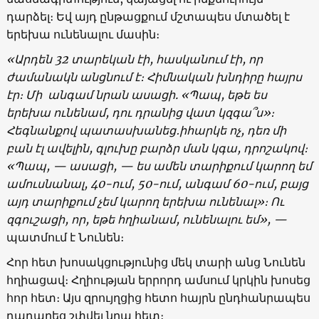
դարձել։ Եվ այդ ընթացքում մշտապես մտածել է
երեխա ունենալու մասին։
«
Արդեն
32
տարեկան
էի
,
հասկանում
էի
,
որ
ժամանակն
անցնում
է։
Հիմնական
խնդիրը
հայրս
էր։
Մի
անգամ
նրան
ասացի
. «
Պապ
,
եթե
ես
երեխա
ունենամ
,
դու
դրանից
վատ
կզգա՞ս
»
։
Հեգնանքով
պատասխանեց
․
իհարկե
ոչ
,
դեռ
մի
բան
էլ
ավելին
,
գլուխը
բարձր
ման
կգա
,
դրոշակով։
«
Պապ
, —
ասացի
, —
ես
ամեն
տարիքում
կարող
եմ
ամուսնանալ
, 40-
ում
, 50-
ում
,
անգամ
60-
ում
,
բայց
այդ
տարիքում
չեմ
կարող
երեխա
ունենալ
»։ Ու
զգուշացի,
որ
,
եթե
հղիանամ
,
ունենալու
եմ
», —
պատմում է Նունեն։
Հոր հետ խոսակցությունից մեկ տարի անց Նունեն
հղիացավ։ Հղիության երրորդ ամսում կրկին խոսեց
հոր հետ։ Այս զրույղցից հետո հայրն ընդհանրապես
դադարեց շփվել նրա հետ։