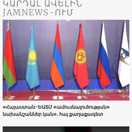
ԿԱՐԴԱԼ ԱՎԵԼԻՆ
JAMNEWS-ՈՒՄ
«Հայաստան-ԵԱՏՄ «ամուսնալուծության»
նախանշաններ կան»․ հայ քաղաքագետ