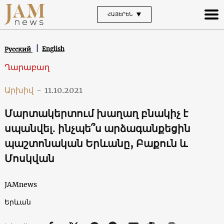
ՀԱՅԵՐԵՆ
English
Русский
Ղարաբաղ
Արխիվ
-
11.10.2021
Մարտակերտում խաղաղ բնակիչ է
սպանվել․ ինչպե՞ս արձագանքեցին
պաշտոնական Երևանը, Բաքուն և
Մոսկվան
JAMnews
Երևան