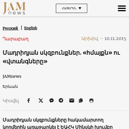
ՀԱՅԵՐԵՆ
English
Русский
Արխիվ
-
10.11.2015
Ղարաբաղ
Մադրիդյան սկզբունքներ. «հմայքն» ու
«վտանգները»
JAMnews
Երևան
Կիսվել
Մադրիդյան
սկզբունքները
հակամարտող
կողմերին
առաջարկել
է
ԵԱՀԿ
Մինսկի
խումբը