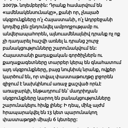
2007
թ
.
նոյեմբերին
:
Դրանք
համարվում
են
«
ամենակենսունակը
»,
քանի
որ
,
չնայած
սկզբունքները
ո՛չ
Հայաստանի
,
ո՛չ
Ադրբեջանի
կողմից
չեն
ընդունվել
ամբողջությամբ
ու
անվերապահորեն
,
այնուամենայնիվ
դրանք
ոչ
ոք
չի
դադարել
հաշվի
առնել
և
դրանց
շուրջ
բանակցությունները
շարունակվում
են
:
Հայաստանի
քաղաքական
գործիչներն
ու
քաղաքագետները
տարբեր
կերպ
են
գնահատում
այդ
սկզբունքները
,
բայց
նույնիսկ
նրանք
,
ովքեր
կարծում
են
,
որ
տվյալ
փաստաթուղթը
լրջորեն
զիջում
է
նախկինում
առաջ
քաշված
որևէ
առաջարկի
,
ենթադրում
են՝
մադրիդյան
սկզբունքները
կարող
են
բանակցությունները
շարունակելու
հիմք
լինել
:
Ի
դեպ
,
մինչ
այժմ
հրապարակվել
են
13
կետ
պարունակող
փաստաթղթի
միայն
6
կետերը
: