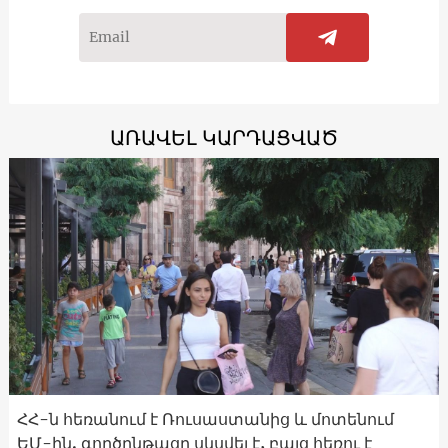
ԱՌԱՎԵԼ ԿԱՐԴԱՑՎԱԾ
ՀՀ-ն հեռանում է Ռուսաստանից և մոտենում
ԵՄ-ին. գործընթացը սկսվել է, բայց հեռու է