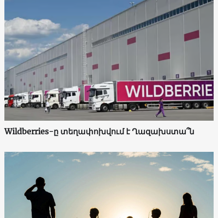
Wildberries-ը տեղափոխվում է Ղազախստա՞ն