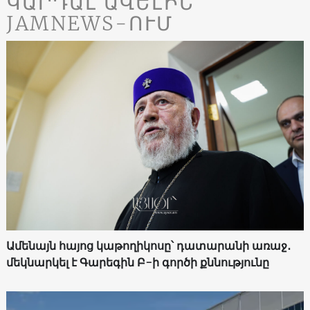
ԿԱՐԴԱԼ ԱՎԵԼԻՆ
JAMNEWS-ՈՒՄ
Ամենայն հայոց կաթողիկոսը՝ դատարանի առաջ․
մեկնարկել է Գարեգին Բ-ի գործի քննությունը