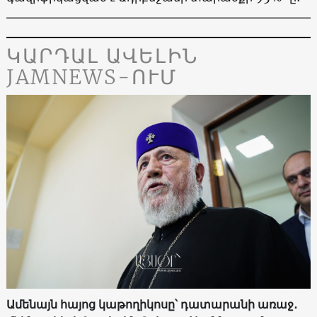
ԿԱՐԴԱԼ ԱՎԵԼԻՆ
JAMNEWS-ՈՒՄ
Ամենայն հայոց կաթողիկոսը՝ դատարանի առաջ․