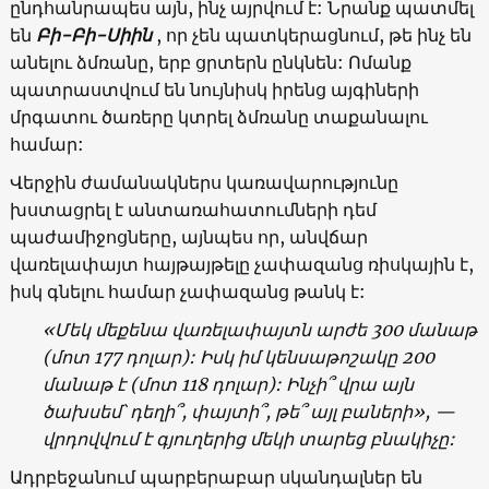
ընդհանրապես այն, ինչ այրվում է: Նրանք պատմել
են
Բի-Բի-Սիին
, որ չեն պատկերացնում, թե ինչ են
անելու ձմռանը, երբ ցրտերն ընկնեն: Ոմանք
պատրաստվում են նույնիսկ իրենց այգիների
մրգատու ծառերը կտրել ձմռանը տաքանալու
համար:
Վերջին ժամանակներս կառավարությունը
խստացրել է անտառահատումների դեմ
պաժամիջոցները, այնպես որ, անվճար
վառելափայտ հայթայթելը չափազանց ռիսկային է,
իսկ գնելու համար չափազանց թանկ է:
«Մեկ մեքենա վառելափայտն արժե 300 մանաթ
(մոտ 177 դոլար): Իսկ իմ կենսաթոշակը 200
մանաթ է (մոտ 118 դոլար): Ինչի՞ վրա այն
ծախսեմ՝ դեղի՞, փայտի՞, թե՞ այլ բաների», —
վրդովվում է գյուղերից մեկի տարեց բնակիչը:
Ադրբեջանում պարբերաբար սկանդալներ են