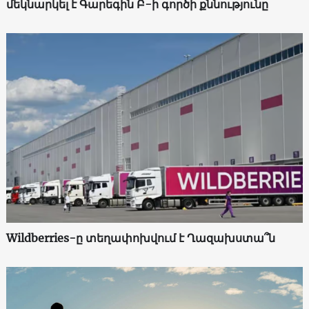
մեկնարկել է Գարեգին Բ-ի գործի քննությունը
Wildberries-ը տեղափոխվում է Ղազախստա՞ն