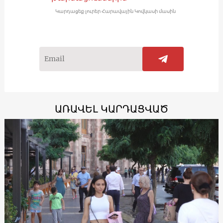
Կարդացեք լուրեր Հարավային Կովկասի մասին
ԱՌԱՎԵԼ ԿԱՐԴԱՑՎԱԾ