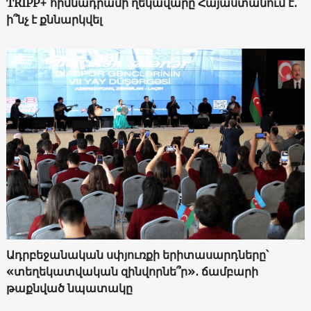
TRIPP+ հիմնադրամի ղեկավարը Հայաստանում է․
ի՞նչ է քննարկվել
Ադրբեջանական սփյուռքի երիտասարդները՝
«տեղեկատվական զինվորնե՞ր»․ ճամբարի
թաքնված նպատակը