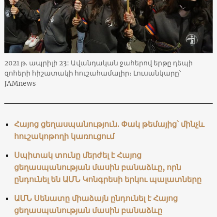
2021 թ. ապրիլի 23: Ավանդական ջահերով երթը դեպի
զոհերի հիշատակի հուշահամալիր։ Լուսանկարը՝
JAMnews
Հայոց ցեղասպանություն. Փակ թեմայից՝ մինչև
հուշակոթողի կառուցում
Սպիտակ տունը մերժել է Հայոց
ցեղասպանության մասին բանաձևը, որն
ընդունել են ԱՄՆ Կոնգրեսի երկու պալատները
ԱՄՆ Սենատը միաձայն ընդունել է Հայոց
ցեղասպանության մասին բանաձևը