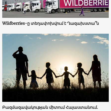
Wildberries-ը տեղափոխվում է Ղազախստա՞ն
Բազմազավակության միտում Հայաստանում.