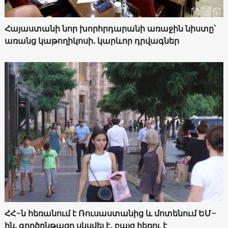
Հայաստանի նոր խորհրդարանի առաջին նիստը՝
առանց կաթողիկոսի. կարևոր դրվագներ
ՀՀ-ն հեռանում է Ռուսաստանից և մոտենում ԵՄ-
ին. գործընթացը սկսվել է, բայց հեռու է