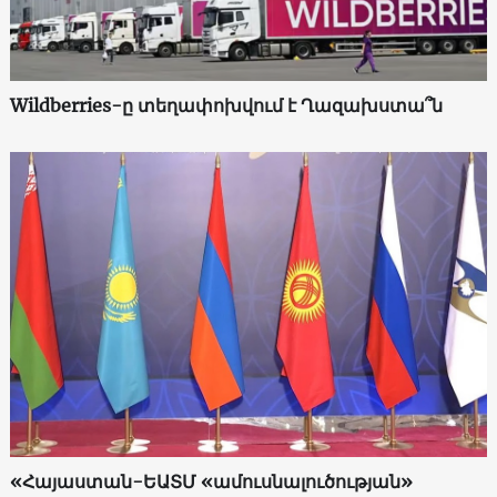
Wildberries-ը տեղափոխվում է Ղազախստա՞ն
«Հայաստան-ԵԱՏՄ «ամուսնալուծության»