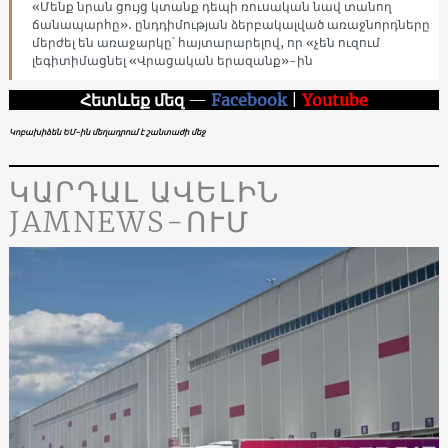
«Մենք նրան ցույց կտանք դեպի ռուսական նավ տանող
ճանապարհը»․ ընդդիմության ձերբակալված առաջնորդները
մերժել են առաջարկը՝ հայտարարելով, որ «չեն ուզում
լեգիտիմացնել «Վրացական երազանք»-ին
Հետևեք մեզ
—
Facebook
|
Youtube
Կոբախիձեն ԵՄ-ին մեղադրում է շանտաժի մեջ
ԿԱՐԴԱԼ ԱՎԵԼԻՆ
JAMNEWS-ՈՒՄ