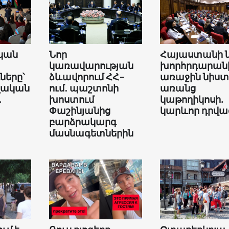
կան
Նոր
Հայաստանի 
կառավարության
խորհրդարան
երը՝
ձևավորում ՀՀ-
առաջին նիստ
վական
ում․ պաշտոնի
առանց
․
խոստում
կաթողիկոսի.
Փաշինյանից
կարևոր դրվա
բարձրակարգ
մասնագետներին