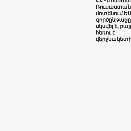
ՀՀ-ն հեռանո
Ռուսաստան
մոտենում ԵՄ
գործընթացը
սկսվել է, բայ
հեռու է
վերջնակետ