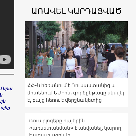
ԱՌԱՎԵԼ ԿԱՐԴԱՑՎԱԾ
ՀՀ-ն հեռանում է Ռուսաստանից և
մ նրա
մոտենում ԵՄ-ին. գործընթացը սկսվել
ն
է, բայց հեռու է վերջնակետից
յն
ալիք
Ռուս բլոգերը հայերին
«առնետանման» է անվանել, կարող
է ազատազրկվել