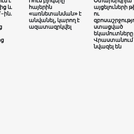
ւմ է
Ռուս բլոգերը
Օտարերկրյա
ից և
հայերին
այցելուների թ
-ին.
«առնետանման» է
ու
անվանել, կարող է
զբոսաշրջությ
ց
ազատազրկվել
ստացված
եկամուտները
ից
Վրաստանում
նվազել են