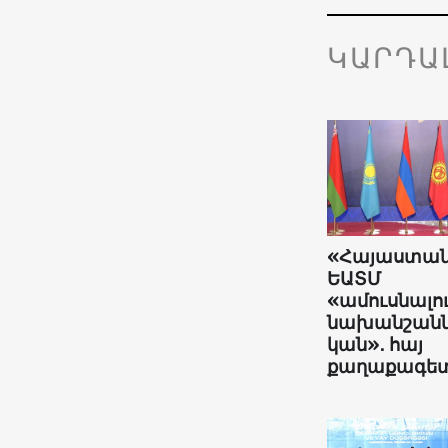
ԿԱՐԴԱ
«Հայաստա
ԵԱՏՄ
«ամուսնալո
նախանշանն
կան»․ հայ
քաղաքագե