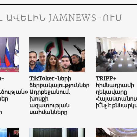
Լ ԱՎԵԼԻՆ JAMNEWS-ՈՒՄ
ն-
TikToker-ների
TRIPP+
ձերբակալություններ
հիմնադրամի
ւծության»
Ադրբեջանում.
ղեկավարը
եր
խոսքի
Հայաստանում
ազատության
ի՞նչ է քննարկվ
տ
սահմանները