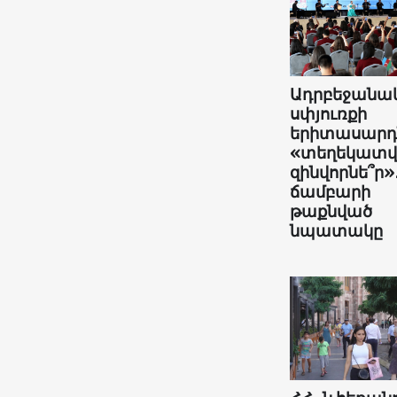
Ադրբեջանա
սփյուռքի
երիտասարդն
«տեղեկատ
զինվորնե՞ր»
ճամբարի
թաքնված
նպատակը