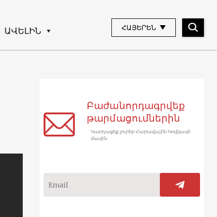
ՀԱՅԵՐԵՆ
ԱՎԵԼԻՆ
Բաժանորդագրվեք
թարմացումներին
Կարդացեք լուրեր Հարավային Կովկասի
մասին