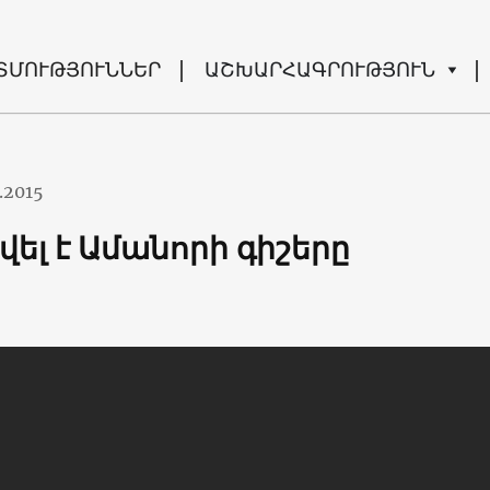
ՏՄՈՒԹՅՈՒՆՆԵՐ
ԱՇԽԱՐՀԱԳՐՈՒԹՅՈՒՆ
.2015
ել է Ամանորի գիշերը