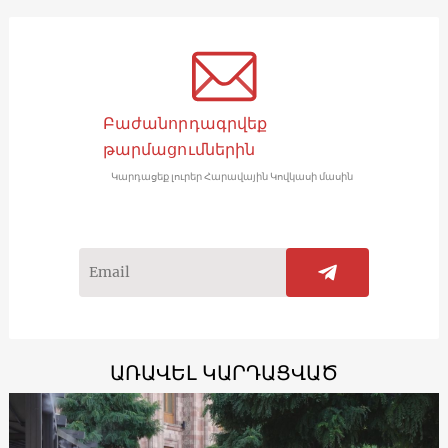
Բաժանորդագրվեք
թարմացումներին
Կարդացեք լուրեր Հարավային Կովկասի մասին
ԱՌԱՎԵԼ ԿԱՐԴԱՑՎԱԾ