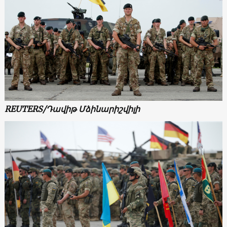
REUTERS/Դավիթ Մձինարիշվիլի