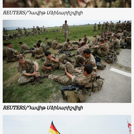
REUTERS/
Դավիթ Մձինարիշվիլի
REUTERS/Դավիթ Մձինարիշվիլի