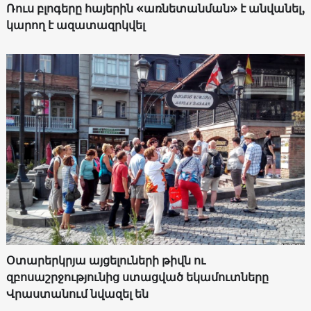
Ռուս բլոգերը հայերին «առնետանման» է անվանել,
կարող է ազատազրկվել
Օտարերկրյա այցելուների թիվն ու
զբոսաշրջությունից ստացված եկամուտները
Վրաստանում նվազել են