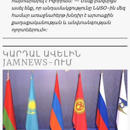
հայտարարել է Իզորիան: — Մենք բազմիցս
ասել ենք, որ անդամակցությունը ՆԱՏՕ-ին մեզ
համար առաջնահերթ խնդիր է արտաքին
քաղաքականության և անվտանգության
ոլորտներում
»:
ԿԱՐԴԱԼ ԱՎԵԼԻՆ
JAMNEWS-ՈՒՄ