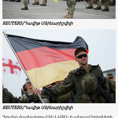
REUTERS/Դավիթ Մձինարիշվիլի
REUTERS/Դավիթ Մձինարիշվիլի
Դրանց մասնակցում են ՆԱՏՕ-ի անդամ երկրների