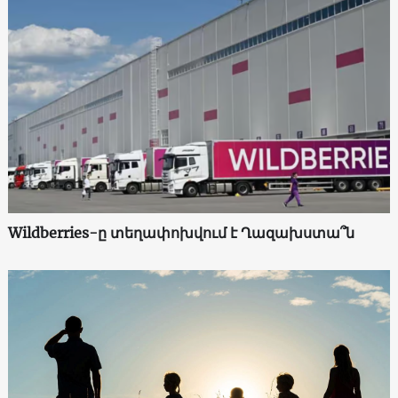
Wildberries-ը տեղափոխվում է Ղազախստա՞ն