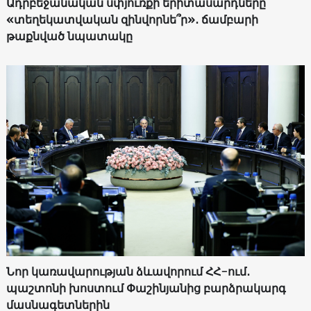
Ադրբեջանական սփյուռքի երիտասարդները՝
«տեղեկատվական զինվորնե՞ր»․ ճամբարի
թաքնված նպատակը
Նոր կառավարության ձևավորում ՀՀ-ում․
պաշտոնի խոստում Փաշինյանից բարձրակարգ
մասնագետներին