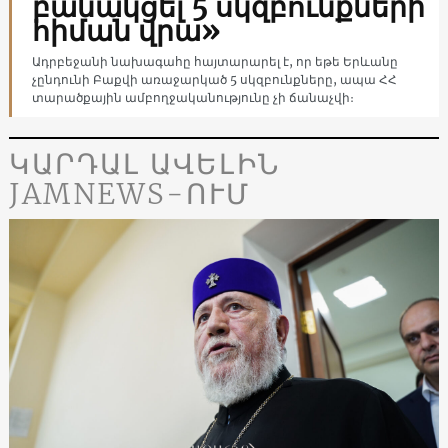
բանակցել 5 սկզբունքների
հիման վրա»
Ադրբեջանի նախագահը հայտարարել է, որ եթե Երևանը
չընդունի Բաքվի առաջարկած 5 սկզբունքները, ապա ՀՀ
տարածքային ամբողջականությունը չի ճանաչվի։
ԿԱՐԴԱԼ ԱՎԵԼԻՆ
JAMNEWS-ՈՒՄ