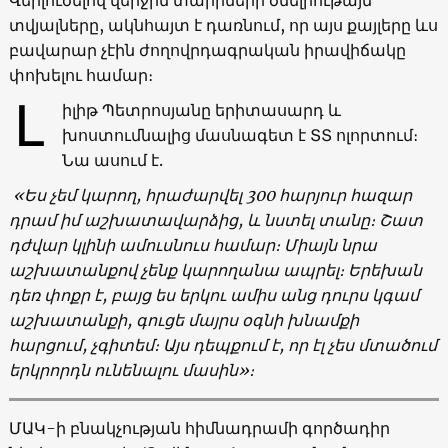
տվյալները, ակնհայտ է դառնում, որ այս քայլերը ևս
բավարար չէին ժողովրդագրական իրավիճակը
փոխելու համար։
Լ
իլիթ Պետրոսյանը երիտասարդ և
խոստումնալից մասնագետ է ՏՏ ոլորտում։
Նա ասում է.
«
Ես
չեմ
կարող
,
հրաժարվել
300
հարյուր
հազար
դրամ
իմ
աշխատավարձից
,
և
նստել
տանը։
Շատ
դժվար
կլինի
ամուսնուս
համար։
Միայն
նրա
աշխատանքով
չենք
կարողանա
ապրել։ Երեխան
դեռ
փոքր
է
,
բայց
ես
երկու
ամիս
անց
դուրս
կգամ
աշխատանքի
,
գուցե
մայրս
օգնի
խնամքի
հարցում
,
չգիտեմ։
Այս
դեպքում
է
,
որ
էլ
չես
մտածում
երկրորդն
ունենալու
մասին
»։
ՄԱԿ-ի բնակչության հիմնադրամի գործադիր