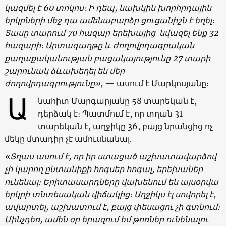
կազմել
է
60
տոկոս։ Ի
դեպ
,
նախկին
խորհրդային
երկրների
մեջ
դա
ամենաբարձր
ցուցանիշն
է
եղել։
Տասը
տարում
70
հազար
երեխայից
նվազել
ենք
32
հազարի։
Արտագաղթը
և
ժողովրդագրական
քաղաքականության
բացակայությունը
27
տարի
շարունակ
ձևախեղել
են
մեր
ժողովրդագրությունը
»,
— ասում է Մարկոսյանը։
Ա
նահիտ Մարգարյանը 58 տարեկան է,
դերձակ է։ Պատմում է, որ տղան 31
տարեկան է, աղջիկը 36, բայց նրանցից ոչ
մեկը մտադիր չէ ամուսնանալ.
«
Տղաս
ասում
է
,
որ
իր
ստացած
աշխատավարձով
չի
կարող
ընտանիքի
հոգսեր
հոգալ
,
երեխաներ
ունենալ
։ Երիտասարդները
վախենում
են
այսօրվա
երկրի
տնտեսական
վիճակից։
Աղջիկս
էլ
սովորել
է
,
ավարտել
,
աշխատում
է
,
բայց
փեսացու
չի
գտնում։
Մինչդեռ,
ամեն
օր երազում
եմ
թոռներ
ունենալու