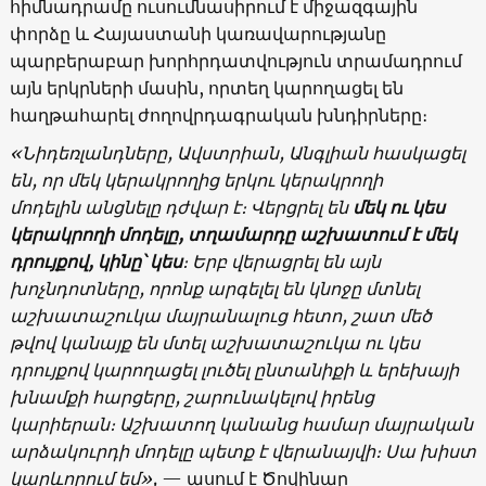
հիմնադրամը ուսումնասիրում է միջազգային
փորձը և Հայաստանի կառավարությանը
պարբերաբար խորհրդատվություն տրամադրում
այն երկրների մասին, որտեղ կարողացել են
հաղթահարել ժողովրդագրական խնդիրները։
«
Նիդեռլանդները
,
Ավստրիան
,
Անգլիան
հասկացել
են
,
որ
մեկ
կերակրողից
երկու
կերակրողի
մոդելին
անցնելը
դժվար
է։
Վերցրել
են
մեկ
ու
կես
կերակրողի
մոդելը
,
տղամարդը
աշխատում
է
մեկ
դրույքով
,
կինը
՝
կես
։
Ե
րբ
վերացրել
են
այն
խոչնդոտները
,
որոնք
արգելել
են
կնոջը
մտնել
աշխատաշուկա
մայրանալուց
հետո
,
շատ
մեծ
թվով
կանայք
են
մտել
աշխատաշուկա
ու
կես
դրույքով
կարողացել
լուծել
ընտանիքի
և
երեխայի
խնամքի
հարցերը
,
շարունակելով
իրենց
կարիերան։
Աշխատող
կանանց
համար
մայրական
արձակուրդի
մոդելը
պետք
է
վերանայվի։
Սա
խիստ
կարևորում
եմ
»,
— ասում է Ծովինար