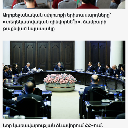
Ադրբեջանական սփյուռքի երիտասարդները՝
«տեղեկատվական զինվորնե՞ր»․ ճամբարի
թաքնված նպատակը
Նոր կառավարության ձևավորում ՀՀ-ում․