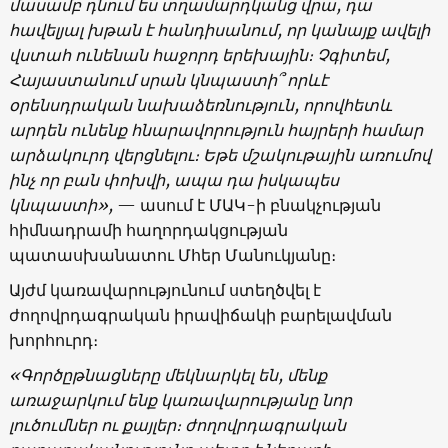
մասամբ
դնում
ես
տղամարդկանց
վրա
,
դա
հավելյալ
խթան
է
հանդիսանում
,
որ
կանայք
ավելի
վստահ
ունենան
հաջորդ
երեխային։
Չգիտեմ
,
Հայաստանում
սրան
կնպաստի
՞
որևէ
օրենսդրական
նախաձեռնություն
,
որովհետև
արդեն
ունենք
հնարավորություն
հայրերի
համար
արձակուրդ
վերցնելու
։
Ե
թե
մշակութային
առումով
ինչ
որ
բան
փոխվի
,
ապա
դա
իսկապես
կնպաստի
»,
— ասում է ՄԱԿ-ի բնակչության
հիմնադրամի հաղորդակցության
պատասխանատու Մհեր Մանուկյանը։
Այժմ կառավարությունում ստեղծվել է
ժողովրդագրական իրավիճակի բարելավման
խորհուրդ։
«
Գ
ործըթնացները
մեկնարկել
են
,
մենք
առաջարկում
ենք
կառավարությանը
նոր
լուծումներ
ու
քայլեր։
ժողովրդագրական