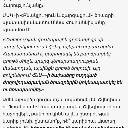
Հարությունյանը։
ՄԱԿ-ի «Բնակչություն և զարգացում» ծրագրի
պատասխանատու Աննա Հովհաննիսյանը
պատմում է․
«
Ծնելիության
գումարային
գործակիցը
մի
շարք
երկրներում
1,5-
ից
,
այնքան
որքան
հիմա
Հայաստանում
է
,
կարողացել
են
բարձրացնել
գրեթե
մինչև
պարզ
վերարտադրության
մակարդակ
,
այսինքն
գրեթե
երկուսի։
Այդ
երկրներում
ՀՆԱ
—
ի
ծախսերը
ուղղված
ժողովրդագրական
ծրագրերին
կրկնապատկել
են
ու
եռապատկել
»
։
Ամենաբարձր ցուցանիշն ապահովել են Շվեդիան
ու Ֆրանսիան։ Մասնավորապես, Շվեդիայում դա
հաջողվել է, քանի որ կինն այլևս ընտրության
կարիք չունի․ ընտանի՞ք, թե՞ կարիերա։ Այստեղ
ստեղծել են
խիստ
գրավիչ
ծնողական
արձակուրդի