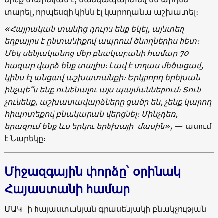
տարել, որպեսզի կինն էլ կարողանա աշխատել։
«
Հայրական
տանից
դուրս
ենք
եկել
,
այնտեղ
եղբայրս
է
ընտանիքով
ապրում
ծնողներիս
հետ։
Մեկ
սենյականոց
մեր
բնակարանի
համար
70
հազար
վարձ
ենք
տալիս։
Լավ
է
տղաս
մեծացավ
,
կինս
էլ
անցավ
աշխատանքի։
Երկրորդ
երեխան
ինչպե՞ս
ենք
ունենալու
այս
պայմաններում
։ Տ
ուն
չունենք
,
աշխատավարձները
ցածր
են
,
չենք
կարող
հիպոտեքով
բնակարան
վերցնել։
Մինչդեռ,
երազում
ենք
ևս
երկու
երեխայի
մասին
»,
— ասում
է Նարեկը։
Միջազգային
փորձը
`
օրինակ
Հայաստանի
համար
ՄԱԿ-ի հայաստանյան գրասենյակի բնակչության