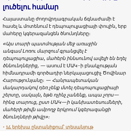
լուծելու համար
Հայաստանը ժողովրդագրական ճգնաժամի է
հասել և մոտենում է դեպոպուլյացիայի փուլին, երբ
մահերը կգերազանցեն ծնունդները։
«
Այս
տարի
պատմության
մեջ
առաջին
անգամ
Լոռու
մարզում
գրանցվել
է
դեպոպուլյացիա
,
մահերն
իննսունով
ավելի
են
եղել
ծննունդներից,
—
ասում է ՄԱԿ-ի բնակչության
հիմնադրամի գործադիր ներկայացուցիչ Ծովինար
Հարությունյանը։
—
Հանրապետական
մակարդակով
դեռ
չենք
մտել
դեպոպուլյացիայի
շերտը
,
սակայն
,
եթե
ոչինչ
չանենք
, ապա
չորս
—
հինգ
տարուց,
ըստ
ՄԱԿ
—
ի կանխատեսումների,
մահերի թիվն
ամբողջ
երկրում
կգերազանցի
ծնունդների թիվը
»
։
•
14 երեխա ընտանիքում՝ տեսանյութ