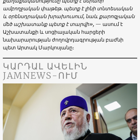
քաղաքականությունը
պետք
է
ներառի
ամբողջական
փաթեթ.
պետք
է
լինի
տնտեսական
և
օրենսդրական
խրախուսում
,
նաև
քարոզչական
մեծ
աշխատանք
պետք
է
տարվի
»,
— ասում է
Աշխատանքի և սոցիալական հարցերի
նախարարության ժողովրդագրության բաժնի
պետ Արտակ Մարկոսյանը։
ԿԱՐԴԱԼ ԱՎԵԼԻՆ
JAMNEWS-ՈՒՄ