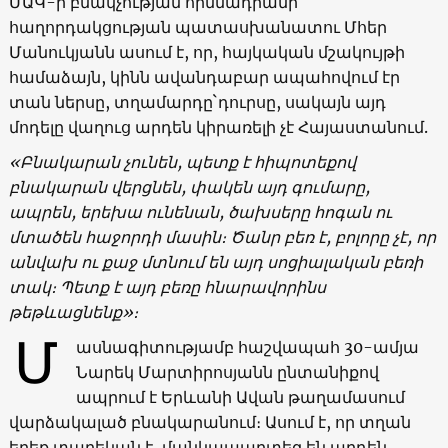
ՄԱԿ-ի բնակչության հիմնադրամի
հաղորդակցության պատասխանատու Մհեր
Մանուկյանն ասում է, որ, հայկական մշակույթի
համաձայն, կինն ավանդաբար ապահովում էր
տան ներսը, տղամարդը`դուրսը, սակայն այդ
մոդելը վաղուց արդեն կիրառելի չէ Հայաստանում.
«
Բնակարան
չունեն
,
պետք
է
հիպոտեքով
բնակարան
վերցնեն
,
փակեն
այդ
գումարը
,
ապրեն
,
երեխա
ունենան
,
ծախսերը
հոգան
ու
մտածեն
հաջորդի
մասին
։ Ծ
անր
բեռ
է
,
բոլորը
չէ
,
որ
անվախ
ու
քաջ
մտնում
են
այդ
սոցիալական
բեռի
տակ։
Պետք
է
այդ
բեռը
հնարավորինս
թեթևացնենք
»
։
Մ
ասնագիտությամբ հաշվապահ 30-ամյա
Նարեկ Մարտիրոսյանն ընտանիքով
ապրում է Երևանի Ավան թաղամասում
վարձակալած բնակարանում։ Ասում է, որ տղան
երեք տարեկան է, մանկապարտեզ են արդեն