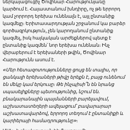
ներկայացուցիչ Ծովինար Հարությունյանը
կարծում է. Հայաստանում խնդիրը, ոչ թե երրորդ
կամ չորրորդ երեխա ունենալն է, այլ ընտանիք
կազմելը։ Երիտասարդության շրջանում կա բարձր
գործազրկություն, չեն կարողանում ընտանիք
կազմել, իսկ հայկական արժեքներով պետք է
ընտանիք կազմեն՝ նոր երեխա ունենան։ Ինչ
վերաբերում է երեխաների թվին, Ծովինար
Հարությունն ասում է.
«
Մեր
հետազոտությունները
ցույց
են
տալիս
,
որ
ցանկալի
երեխաների
թիվը
երեքն
է
,
բայց
ունենում
են
մեկը
կամ
երկուսը։
Թե
ինչպիսի՞ն
են
նրանց
սպասելիքները
պետությունից,
նշում
են
.
բնակարանային
պայմանների
բարելավում
,
աշխատատեղերի
ավելացում
՝
բավարարար
աշխատավարձով
,
երրորդ
տեղում
է
ընտանիքի
և
կարիերայի
համադրությունը
»
։