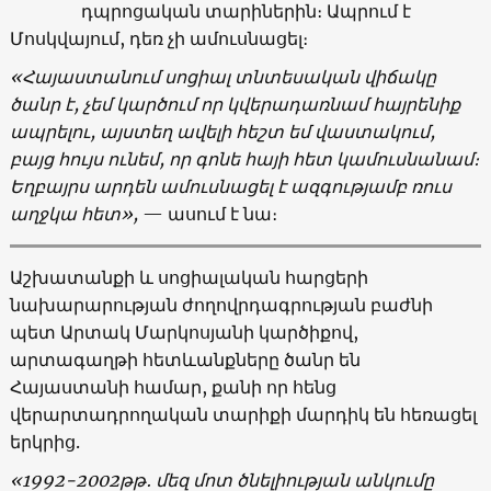
դպրոցական տարիներին։ Ապրում է
Մոսկվայում, դեռ չի ամուսնացել։
«
Հայաստանում
սոցիալ
տնտեսական
վիճակը
ծանր
է
,
չեմ
կարծում
որ
կվերադառնամ
հայրենիք
ապրելու
,
այստեղ
ավելի
հեշտ
եմ
վաստակում
,
բայց
հույս
ունեմ
,
որ
գոնե
հայի
հետ
կամուսնանամ։
Ե
ղբայրս արդեն
ամուսնացել
է
ազգությամբ
ռուս
աղջկա
հետ
»,
— ասում է նա։
Աշխատանքի և սոցիալական հարցերի
նախարարության ժողովրդագրության բաժնի
պետ Արտակ Մարկոսյանի կարծիքով,
արտագաղթի հետևանքները ծանր են
Հայաստանի համար, քանի որ հենց
վերարտադրողական տարիքի մարդիկ են հեռացել
երկրից.
«1992-2002
թթ
․
մեզ
մոտ
ծնելիության
անկումը