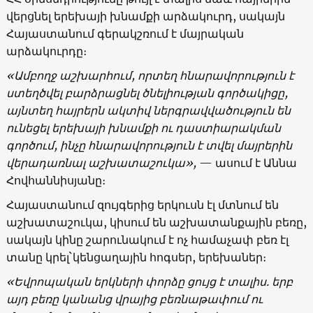
վերցնել երեխայի խնամքի արձակուրդ, սակայն
Հայաստանում գերակշռում է մայրական
արձակուրդը։
«
Ամբողջ
աշխարհում
,
որտեղ
հնարավորություն
է
ստեղծվել
բարձրացնել
ծնելիության
գործակիցը
,
այնտեղ
հայրերն
ակտիվ
ներգրավվածություն
են
ունեցել
երեխայի
խնամքի
ու
դաստիարակման
գործում
,
ինչը
հնարավորություն
է
տվել
մայրերին
վերադառնալ
աշխատաշուկա
»,
— ասում է Աննա
Հովհաննիսյանը։
Հայաստանում զույգերից երկուսն էլ մտնում են
աշխատաշուկա, կիսում են աշխատանքային բեռը,
սակայն կինը շարունակում է ոչ համաչափ բեռ էլ
տանը կրել`կենցաղային հոգսեր, երեխաներ։
«
Եվրոպական
երկների
փորձը
ցույց
է
տալիս
.
երբ
այդ
բեռը
կանանց
վրայից
բեռնաթափում
ու