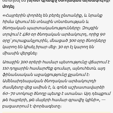
մոդել
։
«
Հայրերին
փորձել
են
բերել
ընտանիք
,
և
նրանք
հիմա
կիսում
են
տնային
տնտեսության
և
ծնողական
պարտականությունները։
Զույգին
տրվում
է
480
օր
ծնողական
արձակուրդ
,
որից
90
օրը՝
յուրաքանչյուրին
,
մնացած
300
օրը
ծնողները
կարող
են
կիսել
իրար
մեջ
։ 30
օր
էլ
կարող
են
միասին
վերցնել։
Առաջին
300
օրերի
համար
պետությունը
վճարում
է
110
դոլլարին
համարժեք գումար
,
այնուհետև
այդ
ֆինանսական
աջակցությունը
քչանում
է։
Ամենաիդեալական
ծնողական
արձակուրդի
ժամկետը
վեց
ամիսն
է,
և
գոնե
աշխատավարձի
60-70
տոկոսը
ծնողը
պետք
է
ստանա։
Այդ
դեպքում
թե
հայրերի
,
թե
մայերի
համար
գրավիչ
կլինի
»,
—
բացատրում է փորձագետը։