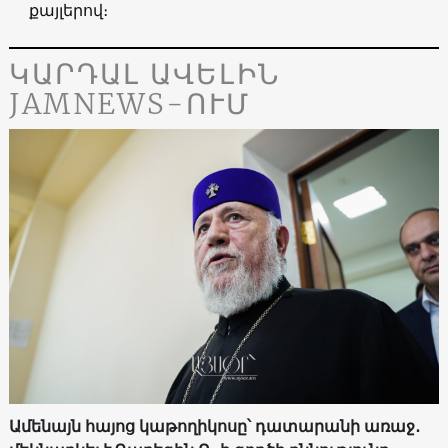
քայլերով։
ԿԱՐԴԱԼ ԱՎԵԼԻՆ
JAMNEWS-ՈՒՄ
Ամենայն հայոց կաթողիկոսը՝ դատարանի առաջ․