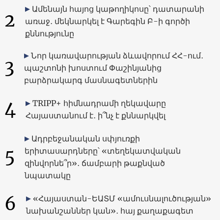
Ամենայն հայոց կաթողիկոսը՝ դատարանի
2
առաջ․ մեկնարկել է Գարեգին Բ-ի գործի
քննությունը
Նոր կառավարության ձևավորում ՀՀ-ում․
3
պաշտոնի խոստում Փաշինյանից
բարձրակարգ մասնագետներին
4
TRIPP+ հիմնադրամի ղեկավարը
Հայաստանում է․ ի՞նչ է քննարկվել
Ադրբեջանական սփյուռքի
5
երիտասարդները՝ «տեղեկատվական
զինվորնե՞ր»․ ճամբարի թաքնված
նպատակը
6
«Հայաստան-ԵԱՏՄ «ամուսնալուծության»
նախանշաններ կան»․ հայ քաղաքագետ