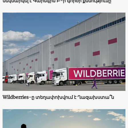
մեկնարկել է Գարեգին Բ-ի գործի քննությունը
Wildberries-ը տեղափոխվում է Ղազախստա՞ն