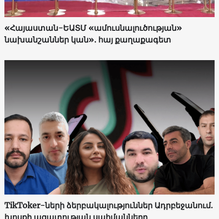
«Հայաստան-ԵԱՏՄ «ամուսնալուծության»
նախանշաններ կան»․ հայ քաղաքագետ
TikToker-ների ձերբակալություններ Ադրբեջանում.
խոսքի ազատության սահմանները