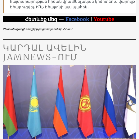
հայտարարության հիման վրա Քննչական կոմիտեում վարույթ
է հարուցվել։ Ի՞նչ է հայտնի այս պահին։
Հետևեք մեզ
—
Facebook
|
Youtube
Ընտրակաշառքի դեպքերի բացահայտումներ ՀՀ-ում
ԿԱՐԴԱԼ ԱՎԵԼԻՆ
JAMNEWS-ՈՒՄ