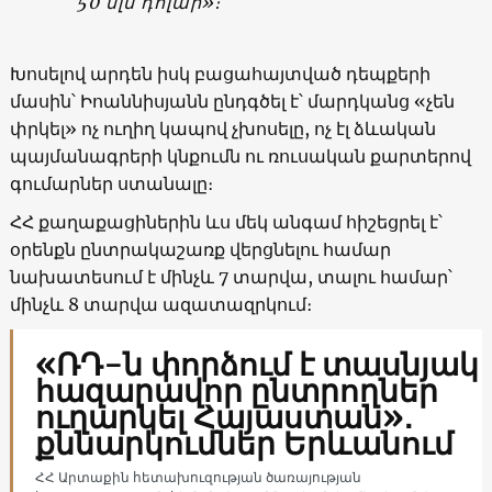
50 մլն դոլար»։
Խոսելով արդեն իսկ բացահայտված դեպքերի
մասին՝ Իոաննիսյանն ընդգծել է՝ մարդկանց «չեն
փրկել» ոչ ուղիղ կապով չխոսելը, ոչ էլ ձևական
պայմանագրերի կնքումն ու ռուսական քարտերով
գումարներ ստանալը։
ՀՀ քաղաքացիներին ևս մեկ անգամ հիշեցրել է՝
օրենքն ընտրակաշառք վերցնելու համար
նախատեսում է մինչև 7 տարվա, տալու համար՝
մինչև 8 տարվա ազատազրկում։
«ՌԴ-ն փորձում է տասնյակ
հազարավոր ընտրողներ
ուղարկել Հայաստան»․
քննարկումներ Երևանում
ՀՀ Արտաքին հետախուզության ծառայության