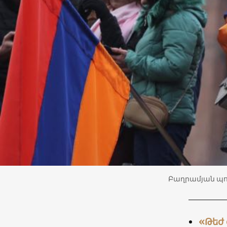
Բաղրամյան պող
«Թեժ 