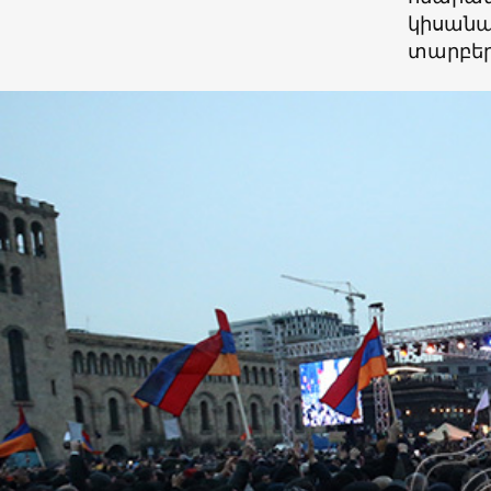
կիսանա
տարբերա