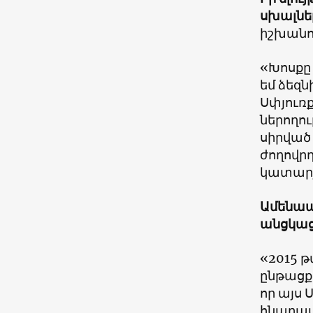
սխալնե
իշխանու
«Խոսքը 
եմ ձեզ
Սփյուռ
ներողու
սիրված 
ժողովրդ
կատարյ
Ամենաա
անցկացմ
«2015 թ
ընթացքո
որ այս
հնարավո