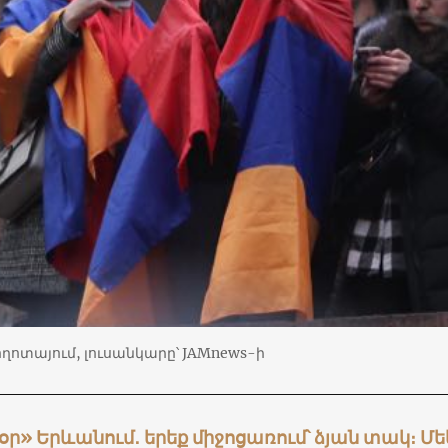
ոտայում, լուսանկարը՝ JAMnews-ի
օր» Երևանում․ երեք
միջոցառու
մ՝ ձյան տակ։ Մ