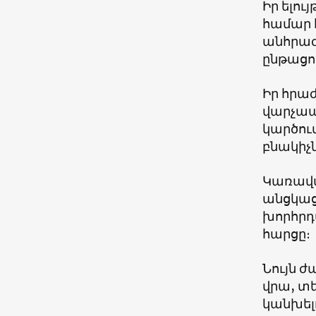
Իր ելո
համար 
անհրաժ
ընթացո
Իր հրա
վարչապ
կարծում
բնակիչն
Կառավա
անցկաց
խորհրդ
հարցը։
Նույն ժ
վրա, տ
կանխել