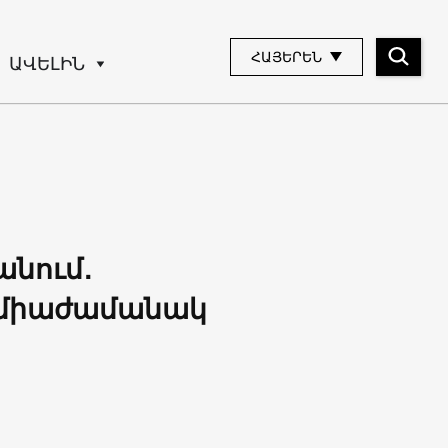
ՀԱՅԵՐԵՆ
ԱՎԵԼԻՆ
անում․
ը միաժամանակ