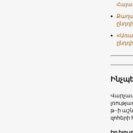
Հայա
Քաղա
ընդդի
«Առան
ընդդի
Ինչպ
Վարչապ
լռությ
թ-ի աշ
զոհերի
Իր ելու