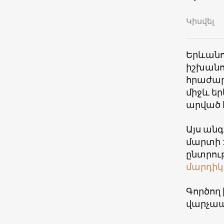
Կիսվել
Երևանո
իշխանո
հրաժար
միջև ե
արված հ
Այս ան
մարտի 
ընտրութ
մարդիկ 
Գործող
վարչապ