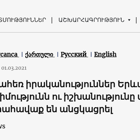
ՏՄՈՒԹՅՈՒՆՆԵՐ
ԱՇԽԱՐՀԱԳՐՈՒԹՅՈՒՆ
ycanca
ქართული
Русский
English
01.03.2021
ահեռ իրականություններ Երև
իմությունն ու իշխանություն
ահավաք են անցկացրել
ws