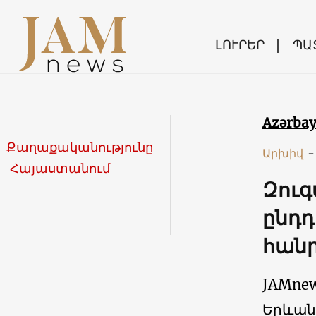
ԼՈՒՐԵՐ
ՊԱ
Azərba
Քաղաքականությունը
Արխիվ
-
Հայաստանում
Զուգ
ընդդ
հանր
JAMne
Երևան