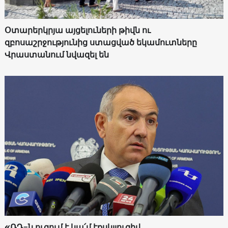
Օտարերկրյա այցելուների թիվն ու
զբոսաշրջությունից ստացված եկամուտները
Վրաստանում նվազել են
«ՌԴ-ն ուզում է կա՛մ էքսկլյուզիվ