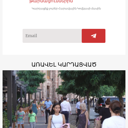
թարմացումներին
Կարդացեք լուրեր Հարավային Կովկասի մասին
ԱՌԱՎԵԼ ԿԱՐԴԱՑՎԱԾ