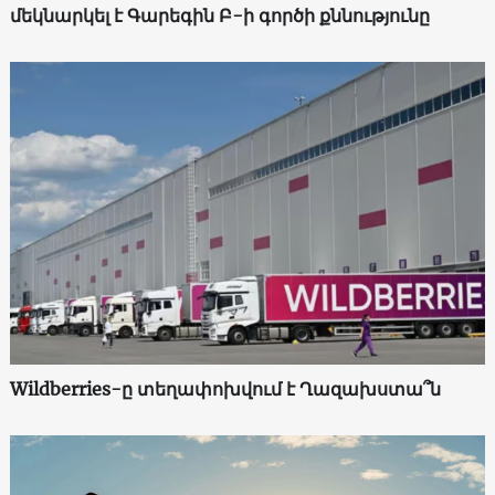
մեկնարկել է Գարեգին Բ-ի գործի քննությունը
Wildberries-ը տեղափոխվում է Ղազախստա՞ն