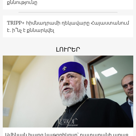
քննությունը
TRIPP+ հիմնադրամի ղեկավարը Հայաստանում
է․ ի՞նչ է քննարկվել
ԼՈՒՐԵՐ
Ամենայն հայոց կաթողիկոսը՝ դատարանի առաջ․