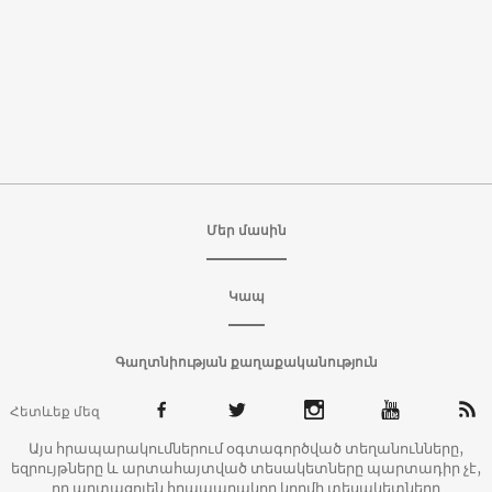
Մեր մասին
Կապ
Գաղտնիության քաղաքականություն
Հետևեք մեզ
Այս հրապարակումներում օգտագործված տեղանունները,
եզրույթները և արտահայտված տեսակետները պարտադիր չէ,
որ արտացոլեն հրապարակող կողմի տեսակետները