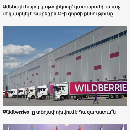
Ամենայն հայոց կաթողիկոսը՝ դատարանի առաջ․
մեկնարկել է Գարեգին Բ-ի գործի քննությունը
Wildberries-ը տեղափոխվում է Ղազախստա՞ն