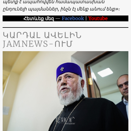
պետք է ապահովվեն համապատասխան
ընդունելի պայմաններ, ինչն էլ մենք անում ենք»։
Հետևեք մեզ
—
Facebook
|
Youtube
ԿԱՐԴԱԼ ԱՎԵԼԻՆ
JAMNEWS-ՈՒՄ