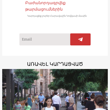
Բաժանորդագրվեք
թարմացումներին
Կարդացեք լուրեր Հարավային Կովկասի մասին
ԱՌԱՎԵԼ ԿԱՐԴԱՑՎԱԾ