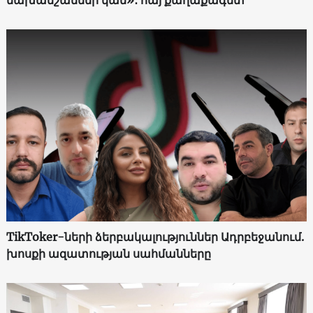
նախանշաններ կան»․ հայ քաղաքագետ
TikToker-ների ձերբակալություններ Ադրբեջանում.
խոսքի ազատության սահմանները