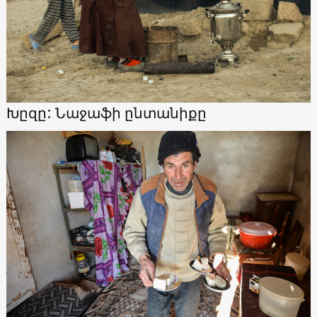
Խըզը: Նաջաֆի ընտանիքը