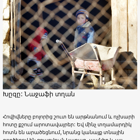
Խըզը: Նաջաֆի տղան
Հովիվները բոլորից շուտ են արթնանում և ոչխարի
հոտը քշում արոտավայրեր: Եվ մինչ տղամարդիկ
հոտն են արածեցնում, նրանց կանայք տնային
գործերով են զբաղվում: Կարագ, պանիր և այլ