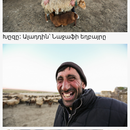
Խըզը: Ալադդին՝ Նաջաֆի եղբայրը