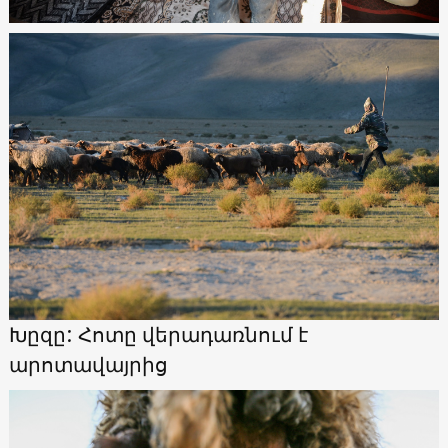
Խըզը: Հոտը վերադառնում է
արոտավայրից