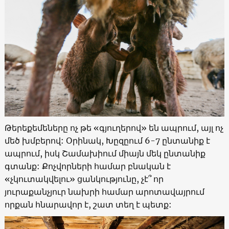
Թերեքեմեները ոչ թե «գյուղերով» են ապրում, այլ ոչ
մեծ խմբերով: Օրինակ, Խըզըում 6-7 ընտանիք է
ապրում, իսկ Շամախիում միայն մեկ ընտանիք
գտանք: Քոչվորների համար բնական է
«չկուտակվելու» ցանկությունը, չէ՞ որ
յուրաքանչյուր նախրի համար արոտավայրում
որքան հնարավոր է, շատ տեղ է պետք: