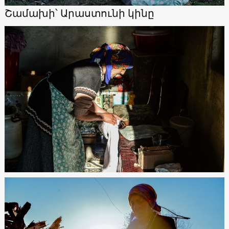
Շամախի՝ Արաստունի կինը