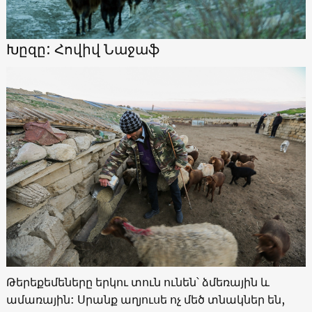
Խըզը: Հովիվ Նաջաֆ
Թերեքեմեները երկու տուն ունեն՝ ձմեռային և
ամառային: Սրանք աղյուսե ոչ մեծ տնակներ են,