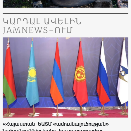
ԿԱՐԴԱԼ ԱՎԵԼԻՆ
JAMNEWS-ՈՒՄ
«Հայաստան-ԵԱՏՄ «ամուսնալուծության»