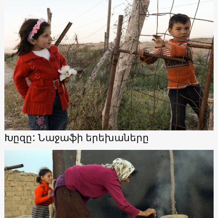
Խըզը: Նաջաֆի երեխաները