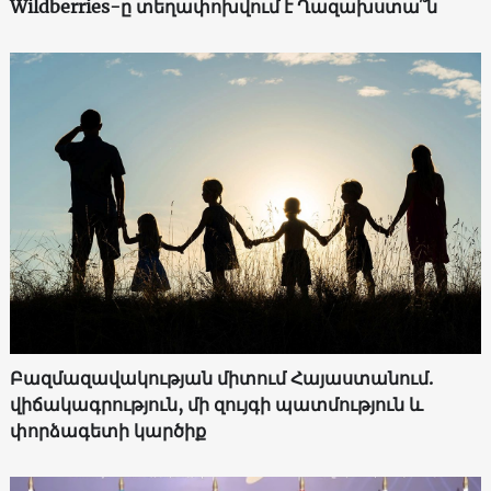
Wildberries-ը տեղափոխվում է Ղազախստա՞ն
Բազմազավակության միտում Հայաստանում.
վիճակագրություն, մի զույգի պատմություն և
փորձագետի կարծիք