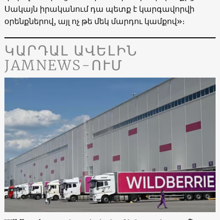
Սակայն իրականում դա պետք է կարգավորվի
օրենքներով, այլ ոչ թե մեկ մարդու կամքով»։
ԿԱՐԴԱԼ ԱՎԵԼԻՆ
JAMNEWS-ՈՒՄ