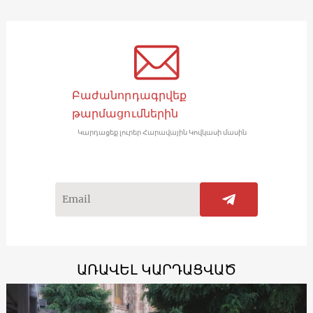
Բաժանորդագրվեք
թարմացումներին
Կարդացեք լուրեր Հարավային Կովկասի մասին
ԱՌԱՎԵԼ ԿԱՐԴԱՑՎԱԾ