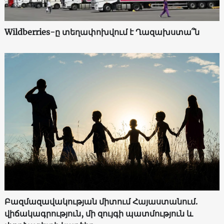
Wildberries-ը տեղափոխվում է Ղազախստա՞ն
Բազմազավակության միտում Հայաստանում.
վիճակագրություն, մի զույգի պատմություն և