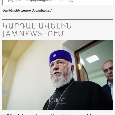
Փաշինյանի ելույթը Աստանայում
ԿԱՐԴԱԼ ԱՎԵԼԻՆ
JAMNEWS-ՈՒՄ