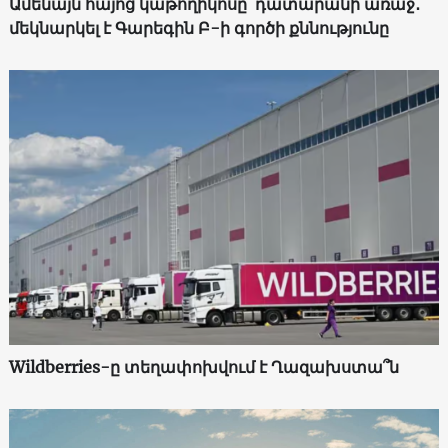
Ամենայն հայոց կաթողիկոսը՝ դատարանի առաջ․
մեկնարկել է Գարեգին Բ-ի գործի քննությունը
Wildberries-ը տեղափոխվում է Ղազախստա՞ն