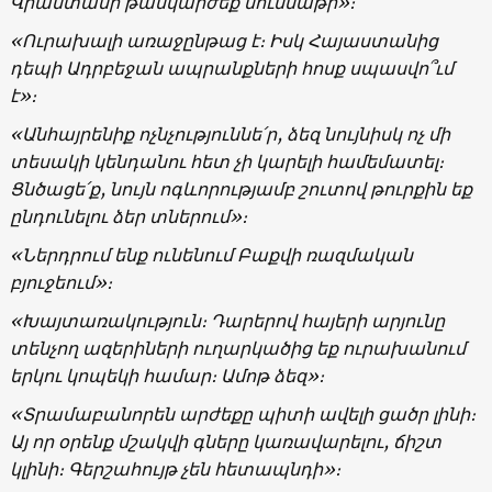
Վրաստանի թանկարժեք մուննաթի»։
«Ուրախալի առաջընթաց է։ Իսկ Հայաստանից
դեպի Ադրբեջան ապրանքների հոսք սպասվո՞ւմ
է»։
«Անհայրենիք ոչնչություննե՛ր, ձեզ նույնիսկ ոչ մի
տեսակի կենդանու հետ չի կարելի համեմատել։
Ցնծացե՛ք, նույն ոգևորությամբ շուտով թուրքին եք
ընդունելու ձեր տներում»։
«Ներդրում ենք ունենում Բաքվի ռազմական
բյուջեում»։
«Խայտառակություն։ Դարերով հայերի արյունը
տենչող ազերիների ուղարկածից եք ուրախանում
երկու կոպեկի համար։ Ամոթ ձեզ»։
«Տրամաբանորեն արժեքը պիտի ավելի ցածր լինի։
Այ որ օրենք մշակվի գները կառավարելու, ճիշտ
կլինի։ Գերշահույթ չեն հետապնդի»։