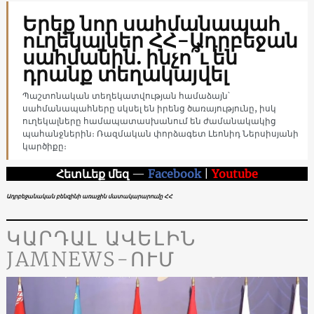
Երեք նոր սահմանապահ
ուղեկալներ ՀՀ-Ադրբեջան
սահմանին. ինչո՞ւ են
դրանք տեղակայվել
Պաշտոնական տեղեկատվության համաձայն՝
սահմանապահները սկսել են իրենց ծառայությունը, իսկ
ուղեկալները համապատասխանում են ժամանակակից
պահանջներին։ Ռազմական փորձագետ Լեոնիդ Ներսիսյանի
կարծիքը։
Հետևեք մեզ
—
Facebook
|
Youtube
Ադրբեջանական բենզինի առաջին մատակարարումը ՀՀ
ԿԱՐԴԱԼ ԱՎԵԼԻՆ
JAMNEWS-ՈՒՄ