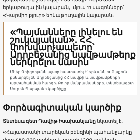
երկաթուղային կայարան, մյուս 11 վագոնները՝
«Կարմիր բլուր» երկաթուղային կայարան։
«Պայմանները լինելու են
շուկայական»․ ՀՀ
փոխվարչապետը՝
Ադրբեջանից նավթամթերք
ներկրելու մասին
Մհեր Գրիգորյանն այսօր հաստատել է՝ Երևանն ու Բաքուն
քննարկել են Ադրբեջանից ՀՀ նավթի և նավթամթերքի
արտահանման հարցը։ Բոլոր մանրամասները, տնտեսագետ
Սուրեն Պարսյանի կարծիքը
Փորձագիտական կարծիք
Տնտեսագետ Դավիթ Իսախանյանը
նկատել է․
«Հայաստանի տարեկան բենզինի պահանջարկը
մոտ 480․000 տոննա է, ուստի 1200 տոննան