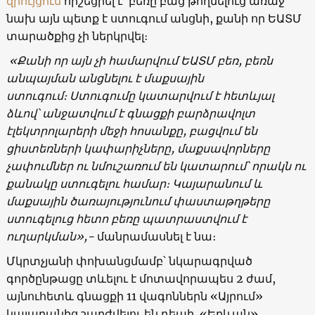
զրույցում
հիշեցրել է՝ բեռը բաց թողնելուց առաջ
նախ այն պետք է ստուգում անցնի, քանի որ ԵԱՏՄ
տարածքից չի ներկրվել։
«
Քանի որ այն չի համարվում ԵԱՏՄ բեռ, բեռն
անպայման անցնելու է մաքսային
ստուգում։
Ստուգումը կատարվում է հետևյալ
ձևով՝ անջատվում է գնացքի բարձրավոլտ
էլեկտրոլարերի մեջի հոսանքը, բացվում են
ցիստեռների կափարիչները, մաքսավորները
չափումներ ու նմուշառում են կատարում՝ որակն ու
քանակը ստուգելու համար։ Կայարանում և
մաքսային ծառայությունում փաստաթղթերը
ստուգելուց հետո բեռը պատրաստվում է
ուղարկման»,-
մանրամասնել է նա։
Մկրտչյանի փոխանցմամբ՝ նկարագրված
գործընթացը տևելու է մոտավորապես 2 ժամ,
այնուհետև գնացքի 11 վագոններն «Այրում»
կայարանից շարժվելու են դեպի «Երևան»